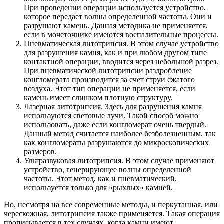
При проведении операции используется устройство,
которое передает волны определенной частоты. Они и
разрушают камень. Данная методика не применяется,
если в мочеточнике имеются воспалительные процессы.
Пневматическая литотрипсия. В этом случае устройство
для разрушения камня, как и при любом другом типе
контактной операции, вводится через небольшой разрез.
При пневматической литотрипсии раздробление
конгломерата производится за счет струи сжатого
воздуха. Этот тип операции не применяется, если
камень имеет слишком плотную структуру.
Лазерная литотрипсия. Здесь для разрушения камня
используются световые лучи. Такой способ можно
использовать, даже если конгломерат очень твердый.
Данный метод считается наиболее безболезненным, так
как конгломераты разрушаются до микроскопических
размеров.
Ультразвуковая литотрипсия. В этом случае применяют
устройство, генерирующее волны определенной
частоты. Этот метод, как и пневматический,
используется только для «рыхлых» камней.
Но, несмотря на все современные методы, и перкутанная, или
черескожная, литотрипсия также применяется. Такая операция
прописывается в тех случаях, когда камни имеют