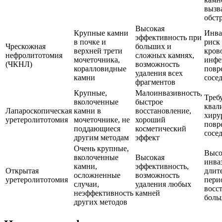
вызв
обст
Высокая
Крупные камни
Инва
эффективность при
в почке и
риск
Чрескожная
больших и
верхней трети
кров
нефролитотомия
сложных камнях,
мочеточника,
инфе
(ЧКНЛ)
возможность
коралловидные
повр
удаления всех
камни
сосе
фрагментов
Крупные,
Малоинвазивность,
Треб
вколоченные
быстрое
квал
Лапароскопическая
камни в
восстановление,
хиру
уретеролитотомия
мочеточнике, не
хороший
повр
поддающиеся
косметический
сосе
другим методам
эффект
Очень крупные,
Высо
вколоченные
Высокая
инва
камни,
эффективность,
Открытая
длит
осложненные
возможность
уретеролитотомия
пери
случаи,
удаления любых
восс
неэффективность
камней
боль
других методов