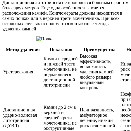
Дистанционная литотрипсия не проводится больным с ростом
более двух метров. Еще одна особенность касается
расположения камней. Конгломераты должны находиться в
самих почках или в верхней трети мочеточника. При всех
остальных случаях используются контактные методы
удаления камней.
Метод удаления
Показания
Преимущества
Н
Высокая
Камни в средней
эффективность,
и нижней трети
Инва
возможность
мочеточника, не
риск
Уретероскопия
удаления камней
поддающиеся
моче
любого размера,
дистанционной
стри
визуальный
литотрипсии
контроль
Неэф
при 
плот
Камни до 2 см в
Дистанционная
Неинвазивность,
необ
верхней и
ударно-волновая
амбулаторное
неск
средней трети
литотрипсия
лечение, низкий
сеанс
мочеточника, не
(ДУВЛ)
риск осложнений
фраг
обструктивные
камн