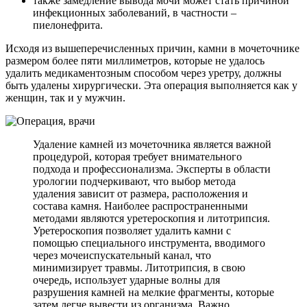
также замедление вывода мочи может стать причиной
инфекционных заболеваний, в частности –
пиелонефрита.
Исходя из вышеперечисленных причин, камни в мочеточнике
размером более пяти миллиметров, которые не удалось
удалить медикаментозным способом через уретру, должны
быть удалены хирургически. Эта операция выполняется как у
женщин, так и у мужчин.
Удаление камней из мочеточника является важной
процедурой, которая требует внимательного
подхода и профессионализма. Эксперты в области
урологии подчеркивают, что выбор метода
удаления зависит от размера, расположения и
состава камня. Наиболее распространенными
методами являются уретероскопия и литотрипсия.
Уретероскопия позволяет удалить камни с
помощью специального инструмента, вводимого
через мочеиспускательный канал, что
минимизирует травмы. Литотрипсия, в свою
очередь, использует ударные волны для
разрушения камней на мелкие фрагменты, которые
затем легче вывести из организма. Важно