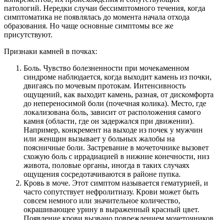
патологий. Нередки случаи бессимптомного течения, когда
симптоматика не появлялась до момента начала отхода
образования. Но чаще основные симптомы все же
присутствуют.
Признаки камней в почках:
Боль. Чувство болезненности при мочекаменном
синдроме наблюдается, когда выходит камень из почки,
двигаясь по мочевым протокам. Интенсивность
ощущений, как выходит камень, разная, от дискомфорта
до непереносимой боли (почечная колика). Место, где
локализована боль, зависит от расположения самого
камня (области, где он задержался при движении).
Например, конкремент на выходе из почек у мужчин
или женщин вызывает у больных жалобы на
поясничные боли. Застревание в мочеточнике вызовет
схожую боль с иррадиацией в нижние конечности, низ
живота, половые органы, иногда в таких случаях
ощущения сосредотачиваются в районе пупка.
Кровь в моче. Этот симптом называется гематурией, и
часто сопутствует нефролитиазу. Крови может быть
совсем немного или значительное количество,
окрашивающее урину в выраженный красный цвет.
Появление крови вызвано повреждением мочеточников