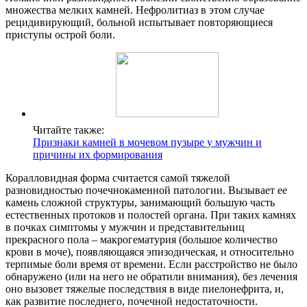
множества мелких камней. Нефролитиаз в этом случае
рецидивирующий, больной испытывает повторяющиеся
приступы острой боли.
Читайте также:
Признаки камней в мочевом пузыре у мужчин и
причины их формирования
Коралловидная форма считается самой тяжелой
разновидностью почечнокаменной патологии. Вызывает ее
камень сложной структуры, занимающий большую часть
естественных протоков и полостей органа. При таких камнях
в почках симптомы у мужчин и представительниц
прекрасного пола – макрогематурия (большое количество
крови в моче), появляющаяся эпизодическая, и относительно
терпимые боли время от времени. Если расстройство не было
обнаружено (или на него не обратили внимания), без лечения
оно вызовет тяжелые последствия в виде пиелонефрита, и,
как развитие последнего, почечной недостаточности.