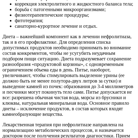
коррекция электролитного и жидкостного баланса тела;
борьба с патогенными микроорганизмами;
физиотерапевтические процедуры;
фитотерапия;
санаторно-курортное лечение и отдых.
Диета – важнейший компонент как в лечении нефролитиаза,
так и в его профилактике. Для определения списка
допустимых продуктов необходимо принимать во внимание
состав конкрементов, чтобы не усугубить неудачным
подбором пищи ситуацию. Диета подразумевает сохранение
разнообразия «продуктовой корзины», с одновременным
ограничением объема еды в день. Питье, наоборот,
увеличивают, чтобы стимулировать выделение урины (ее
должно быть не менее полутора-двух литров за сутки) и
выведение камней из почек: образования до 3-4 миллиметров
и песчинки могут покинуть тело сами. Питье допускается не
все: разрешена обычная чистая вода, морсы из брусники и
клюквы, натуральная минеральная вода. Основное правило
диеты – исключение продуктов, в состав которых входят
камнеобразующие вещества.
Лекарственная терапия при нефролитиазе направлена на
нормализацию метаболических процессов, и назначается
доктором после получения результатов диагностики. Прием