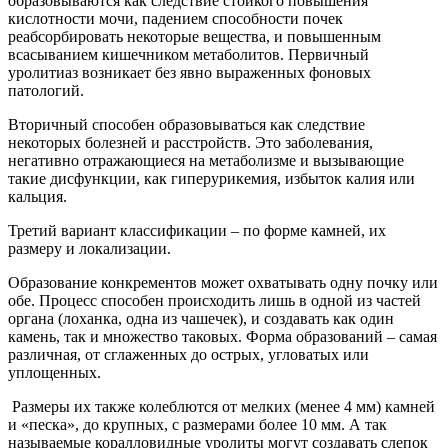
образовываются как следствие стойкого повышения
кислотности мочи, падением способности почек
реабсорбировать некоторые вещества, и повышенным
всасыванием кишечником метаболитов. Первичный
уролитиаз возникает без явно выраженных фоновых
патологий.
Вторичный способен образовываться как следствие
некоторых болезней и расстройств. Это заболевания,
негативно отражающиеся на метаболизме и вызывающие
такие дисфункции, как гиперурикемия, избыток калия или
кальция.
Третий вариант классификации – по форме камней, их
размеру и локализации.
Образование конкрементов может охватывать одну почку или
обе. Процесс способен происходить лишь в одной из частей
органа (лоханка, одна из чашечек), и создавать как один
камень, так и множество таковых. Форма образований – самая
различная, от сглаженных до острых, угловатых или
уплощенных.
Размеры их также колеблются от мелких (менее 4 мм) камней
и «песка», до крупных, с размерами более 10 мм. А так
называемые коралловидные уролиты могут создавать слепок