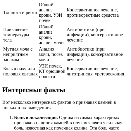
Общий
анализ
Консервативное лечение,
Тошнота и рвота
крови, УЗИ
противорвотные средства
почек
Общий
Повышение
Антибиотики (при
анализ
температуры
инфекции), консервативное
крови,
тела
лечение
анализ мочи
Мутная моча с
Анализ
Антибиотики (при
неприятным
мочи, посев
инфекции), консервативное
запахом
мочи
лечение
УЗИ почек,
Боль в паху или
Консервативное лечение,
КТ брюшной
половых органах
литотрипсия, уретероскопия
полости
Интересные факты
Вот несколько интересных фактов о признаках камней в
почках и их выведении:
Боль и локализация
: Одним из самых характерных
признаков наличия камней в почках является сильная
боль, известная как почечная колика. Эта боль часто