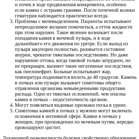
и почек в ходе продвижения конкремента, особенно
если камни с острыми гранями. После почечной колики
гематурия наблюдается практически всегда.
Проблемы с мочевыделением. Пациенты испытывают
непреодолимое желание помочиться, а отток жидкости
при этом нарушен. Такое явление возникает после
попадания камня в мочевой пузырь, и в ходе
дальнейшего его движения по уретре. Если выход из
пузыря закупорен полностью, разовьется состояние
анурии, чреватое тяжелыми последствиями. Но даже
нарушение оттока, когда таковой только затруднен, но
не прекращен, вызовет такие негативные последствия,
как пиелонефрит. Больные испытывают жар,
температура поднимается вплоть до 40 градусов. Камень
в почках или пузыре вызывает симптомы общего
отравления организма невыведенными продуктами
распада. Одно из тяжелых осложнений, чем опасны
камни в почках – недостаточность органов.
Могут появляться видимые признаки песка в урине.
Симптомы камней в почках у мужчин могут включать
осложнения в интимной сфере. Камни в почках у
женщин, при прохождении по мочевым путям, нередко
провоцируют цистит.
Лоханочной разновидности болезни свойственно образование