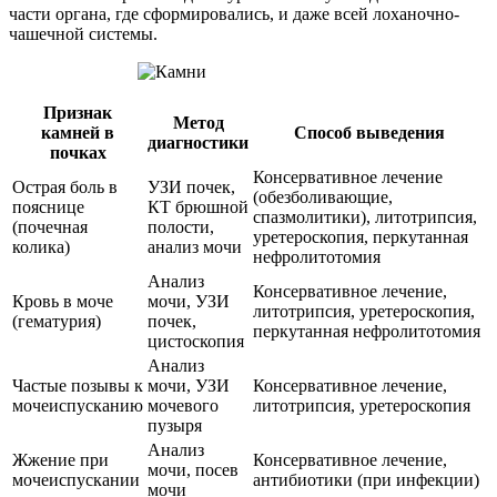
части органа, где сформировались, и даже всей лоханочно-
чашечной системы.
Признак
Метод
камней в
Способ выведения
диагностики
почках
Консервативное лечение
Острая боль в
УЗИ почек,
(обезболивающие,
пояснице
КТ брюшной
спазмолитики), литотрипсия,
(почечная
полости,
уретероскопия, перкутанная
колика)
анализ мочи
нефролитотомия
Анализ
Консервативное лечение,
Кровь в моче
мочи, УЗИ
литотрипсия, уретероскопия,
(гематурия)
почек,
перкутанная нефролитотомия
цистоскопия
Анализ
Частые позывы к
мочи, УЗИ
Консервативное лечение,
мочеиспусканию
мочевого
литотрипсия, уретероскопия
пузыря
Анализ
Жжение при
Консервативное лечение,
мочи, посев
мочеиспускании
антибиотики (при инфекции)
мочи