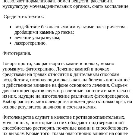
позволяют нормализовать обмен веществ, расслабить
мускулатуру мочевыделительных органов, снять воспаление.
Среди этих техник:
воздействие безопасными импульсами электричества,
дробящими камень до песка;
лечение ультразвуком;
лазеротерапию.
Фитотерапия.
Говоря про то, как растворить камни в почках, можно
упомянуть фитотерапию. Лечение камней в почках
средствами на травах относится к длительным способам
воздействия, позволяющим оказывать на болезнь постоянное
и действенное влияние на фоне основного лечения. Сырьем
для фитопрепаратов служат различные растения и комплексы
из них, идущие на изготовление различных фитопрепаратов.
Выбор растительного лекарства должен делать только врач, на
основе результатов анализов и состава камня.
Фитолекарства служат в качестве противовоспалительных,
мочегонных, некоторые из них обладают подтвержденной
способностью растворять почечные камни и способствовать
их выводу. Кроме того, травы благотворно влияют на общее