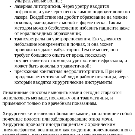
ультразвуковые волны;
лазерная литотрипсия. Через уретру вводится
нефроскоп, а уже через него к камню подводят волокно
лазера. Воздействие им дробит образование на мелкие
осколки, выводимые с мочой в форме песка. Таким
методом можно безболезненно избавить пациента даже
от коралловидных образований;
трансуретральная уретрореноскопия. Ею удаляются
небольшие конкременты в почках, и она может
проводиться даже амбулаторно. Тем не менее, она
требует большого опыта от врача, поскольку
осуществляется с помощью уретро- или нефроскопа, и
может быть довольно травматичной;
чрескожная контактная нефролитотрипсия. При ней
проделывается точечный ход в районе поясницы, через
который вводятся хирургические инструменты.
Инвазивные способы выводить камни сегодня стараются
использовать меньше, поскольку они травматичны, и
применяют только по врачебным показаниям.
Хирургически извлекают большие камни, заполнившие собой
почечные полости или заблокировавшие отвод мочи.
Хирургию проводят иногда пациентам с хроническим
пиелонефритом, возникшим как следствие почечнокаменного