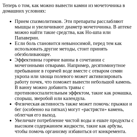
Теперь о том, как можно вывести камни из мочеточника в
домашних условиях:
Прием спазмолитиков. Эти препараты расслабляют
мышцы и увеличивают диаметр мочеточника. В аптеке
можно найти такие средства, как Но-шпа или
Папаверин.
Если боль становится невыносимой, перед тем как
использовать другие методы, стоит принять
обезболивающее.
Эффективны горячие ванны в сочетании с
мочегонными отварами. Например, десятиминутное
пребывание в горячей воде вместе с отваром семян
укропа или хвоща полевого может активизировать
работу почек, что поможет вывести небольшой камень.
В ванну можно добавить травы с
противовоспалительным эффектом, такие как ромашка,
спорыш, зверобой или календула.
Физическая активность также может помочь: прыжки и
бег (особенно на пятках) могут «растрясти» камень,
облегчая его выход.
Увеличьте потребление чистой воды и ешьте продукты с
высоким содержанием жидкости, такие как арбузы,
чтобы помочь организму избавиться от конкремента.