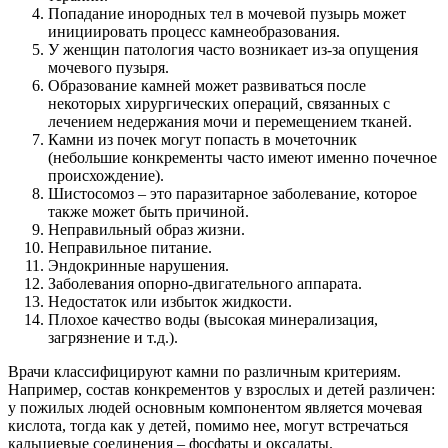
Попадание инородных тел в мочевой пузырь может
инициировать процесс камнеобразования.
У женщин патология часто возникает из-за опущения
мочевого пузыря.
Образование камней может развиваться после
некоторых хирургических операций, связанных с
лечением недержания мочи и перемещением тканей.
Камни из почек могут попасть в мочеточник
(небольшие конкременты часто имеют именно почечное
происхождение).
Шистосомоз – это паразитарное заболевание, которое
также может быть причиной.
Неправильный образ жизни.
Неправильное питание.
Эндокринные нарушения.
Заболевания опорно-двигательного аппарата.
Недостаток или избыток жидкости.
Плохое качество воды (высокая минерализация,
загрязнение и т.д.).
Врачи классифицируют камни по различным критериям.
Например, состав конкрементов у взрослых и детей различен:
у пожилых людей основным компонентом является мочевая
кислота, тогда как у детей, помимо нее, могут встречаться
кальциевые соединения – фосфаты и оксалаты.