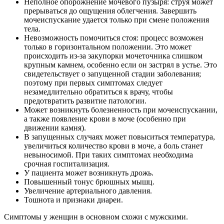
Неполное опорожнение мочевого пузыря: струя может
прерываться до ощущения облегчения. Завершить
мочеиспускание удается только при смене положения
тела.
Невозможность помочиться стоя: процесс возможен
только в горизонтальном положении. Это может
происходить из-за закупорки мочеточника слишком
крупным камнем, особенно если он застрял в устье. Это
свидетельствует о запущенной стадии заболевания;
поэтому при первых симптомах следует
незамедлительно обратиться к врачу, чтобы
предотвратить развитие патологии.
Может возникнуть болезненность при мочеиспускании,
а также появление крови в моче (особенно при
движении камня).
В запущенных случаях может повыситься температура,
увеличиться количество крови в моче, а боль станет
невыносимой. При таких симптомах необходима
срочная госпитализация.
У пациента может возникнуть дрожь.
Повышенный тонус брюшных мышц.
Увеличение артериального давления.
Тошнота и признаки диареи.
Симптомы у женщин в основном схожи с мужскими.