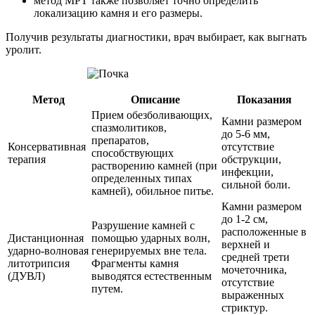
метод МРТ также позволяет точно определить
локализацию камня и его размеры.
Получив результаты диагностики, врач выбирает, как выгнать
уролит.
Метод
Описание
Показания
Прием обезболивающих,
Камни размером
спазмолитиков,
до 5-6 мм,
препаратов,
Консервативная
отсутствие
способствующих
терапия
обструкции,
растворению камней (при
инфекции,
определенных типах
сильной боли.
камней), обильное питье.
Камни размером
до 1-2 см,
Разрушение камней с
расположенные в
Дистанционная
помощью ударных волн,
верхней и
ударно-волновая
генерируемых вне тела.
средней трети
литотрипсия
Фрагменты камня
мочеточника,
(ДУВЛ)
выводятся естественным
отсутствие
путем.
выраженных
стриктур.