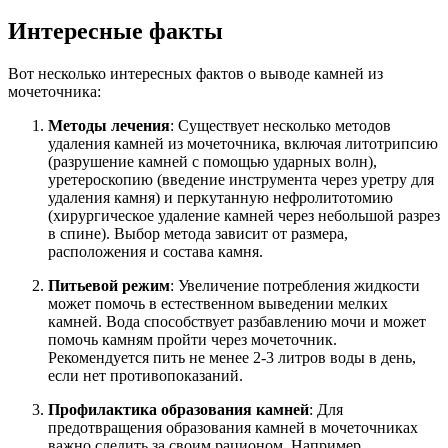
Интересные факты
Вот несколько интересных фактов о выводе камней из
мочеточника:
Методы лечения
: Существует несколько методов
удаления камней из мочеточника, включая литотрипсию
(разрушение камней с помощью ударных волн),
уретероскопию (введение инструмента через уретру для
удаления камня) и перкутанную нефролитотомию
(хирургическое удаление камней через небольшой разрез
в спине). Выбор метода зависит от размера,
расположения и состава камня.
Питьевой режим
: Увеличение потребления жидкости
может помочь в естественном выведении мелких
камней. Вода способствует разбавлению мочи и может
помочь камням пройти через мочеточник.
Рекомендуется пить не менее 2-3 литров воды в день,
если нет противопоказаний.
Профилактика образования камней
: Для
предотвращения образования камней в мочеточниках
важно следить за своим рационом. Например,