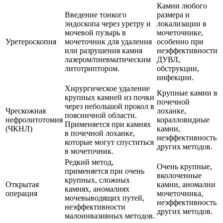
Камни любого
Введение тонкого
размера и
эндоскопа через уретру и
локализации в
мочевой пузырь в
мочеточнике,
Уретероскопия
мочеточник для удаления
особенно при
или разрушения камня
неэффективности
лазером/пневматическим
ДУВЛ,
литотриптором.
обструкции,
инфекции.
Хирургическое удаление
Крупные камни в
крупных камней из почки
почечной
через небольшой прокол в
Чрескожная
лоханке,
поясничной области.
нефролитотомия
коралловидные
Применяется при камнях
(ЧКНЛ)
камни,
в почечной лоханке,
неэффективность
которые могут спуститься
других методов.
в мочеточник.
Редкий метод,
Очень крупные,
применяется при очень
вколоченные
крупных, сложных
Открытая
камни, аномалии
камнях, аномалиях
операция
мочеточника,
мочевыводящих путей,
неэффективность
неэффективности
других методов.
малоинвазивных методов.