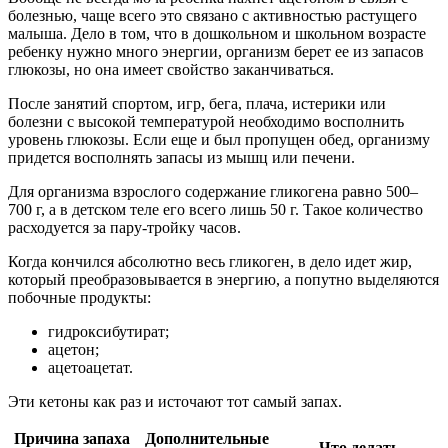
болезнью, чаще всего это связано с активностью растущего
малыша. Дело в том, что в дошкольном и школьном возрасте
ребенку нужно много энергии, организм берет ее из запасов
глюкозы, но она имеет свойство заканчиваться.
После занятий спортом, игр, бега, плача, истерики или
болезни с высокой температурой необходимо восполнить
уровень глюкозы. Если еще и был пропущен обед, организму
придется восполнять запасы из мышц или печени.
Для организма взрослого содержание гликогена равно 500–
700 г, а в детском теле его всего лишь 50 г. Такое количество
расходуется за пару-тройку часов.
Когда кончился абсолютно весь гликоген, в дело идет жир,
который преобразовывается в энергию, а попутно выделяются
побочные продукты:
гидроксибутират;
ацетон;
ацетоацетат.
Эти кетоны как раз и источают тот самый запах.
Причина запаха
Дополнительные
Что делать