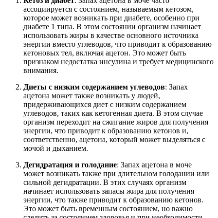
Кетоз и диабет
: Запах ацетона в моче часто
ассоциируется с состоянием, называемым кетозом,
которое может возникать при диабете, особенно при
диабете 1 типа. В этом состоянии организм начинает
использовать жиры в качестве основного источника
энергии вместо углеводов, что приводит к образованию
кетоновых тел, включая ацетон. Это может быть
признаком недостатка инсулина и требует медицинского
внимания.
Диеты с низким содержанием углеводов
: Запах
ацетона может также возникать у людей,
придерживающихся диет с низким содержанием
углеводов, таких как кетогенная диета. В этом случае
организм переходит на сжигание жиров для получения
энергии, что приводит к образованию кетонов и,
соответственно, ацетона, который может выделяться с
мочой и дыханием.
Дегидратация и голодание
: Запах ацетона в моче
может возникать также при длительном голодании или
сильной дегидратации. В этих случаях организм
начинает использовать запасы жира для получения
энергии, что также приводит к образованию кетонов.
Это может быть временным состоянием, но важно
следить за состоянием здоровья и при необходимости