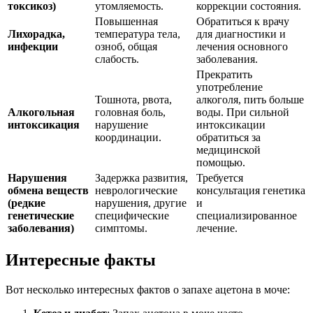
токсикоз)
утомляемость.
коррекции состояния.
Повышенная
Обратиться к врачу
Лихорадка,
температура тела,
для диагностики и
инфекции
озноб, общая
лечения основного
слабость.
заболевания.
Прекратить
употребление
Тошнота, рвота,
алкоголя, пить больше
Алкогольная
головная боль,
воды. При сильной
интоксикация
нарушение
интоксикации
координации.
обратиться за
медицинской
помощью.
Нарушения
Задержка развития,
Требуется
обмена веществ
неврологические
консультация генетика
(редкие
нарушения, другие
и
генетические
специфические
специализированное
заболевания)
симптомы.
лечение.
Интересные факты
Вот несколько интересных фактов о запахе ацетона в моче: