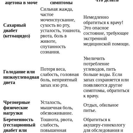
ацетона в моче
симптомы
Сильная жажда,
частое
Немедленно
мочеиспускание,
обратиться к врачу!
Сахарный
сухость во рту,
Это опасное
диабет
усталость, тошнота,
состояние, требующее
(кетоацидоз)
рвота, боль в
экстренной
животе,
медицинской помощи.
спутанность
сознания.
Увеличить
потребление
Потеря веса,
углеводов, пить
Голодание или
слабость, головная
больше воды. Если
низкоуглеводная
боль, неприятный
запах сохраняется или
диета
запах изо рта.
появляются другие
симптомы, обратиться
к врачу.
Чрезмерные
Усталость,
Отдых, обильное
физические
мышечная боль,
питье.
нагрузки
обезвоживание.
Беременность
Тошнота, рвота,
Обратиться к
(гестационный
слабость,
акушеру-гинекологу
диабет или
повышенная
для обследования и