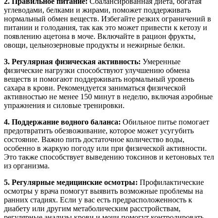
2. Правильное питание:
Сбалансированная диета, богатая
углеводами, белками и жирами, поможет поддерживать
нормальный обмен веществ. Избегайте резких ограничений в
питании и голодания, так как это может привести к кетозу и
появлению ацетона в моче. Включайте в рацион фрукты,
овощи, цельнозерновые продукты и нежирные белки.
3. Регулярная физическая активность:
Умеренные
физические нагрузки способствуют улучшению обмена
веществ и помогают поддерживать нормальный уровень
сахара в крови. Рекомендуется заниматься физической
активностью не менее 150 минут в неделю, включая аэробные
упражнения и силовые тренировки.
4. Поддержание водного баланса:
Обильное питье помогает
предотвратить обезвоживание, которое может усугубить
состояние. Важно пить достаточное количество воды,
особенно в жаркую погоду или при физической активности.
Это также способствует выведению токсинов и кетоновых тел
из организма.
5. Регулярные медицинские осмотры:
Профилактические
осмотры у врача помогут выявить возможные проблемы на
ранних стадиях. Если у вас есть предрасположенность к
диабету или другим метаболическим расстройствам,
регулярные анализы крови и мочи помогут контролировать