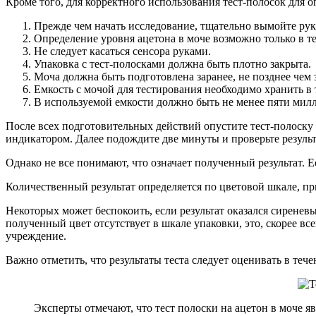
Кроме того, для корректного использования тест-полосок для 
Прежде чем начать исследование, тщательно вымойте рук
Определение уровня ацетона в моче возможно только в те
Не следует касаться сенсора руками.
Упаковка с тест-полосками должна быть плотно закрыта.
Моча должна быть подготовлена заранее, не позднее чем з
Емкость с мочой для тестирования необходимо хранить в 
В используемой емкости должно быть не менее пяти мил
После всех подготовительных действий опустите тест-полоску в
индикатором. Далее подождите две минуты и проверьте результа
Однако не все понимают, что означает полученный результат. Е
Количественный результат определяется по цветовой шкале, пр
Некоторых может беспокоить, если результат оказался сиренев
полученный цвет отсутствует в шкале упаковки, это, скорее вс
учреждение.
Важно отметить, что результаты теста следует оценивать в теч
Эксперты отмечают, что тест полоски на ацетон в моче 