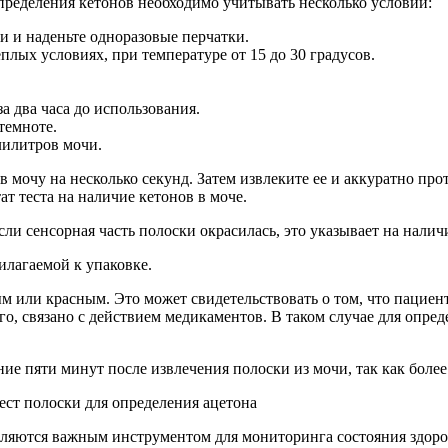
определения кетонов необходимо учитывать несколько условий:
и и наденьте одноразовые перчатки.
плых условиях, при температуре от 15 до 30 градусов.
а два часа до использования.
темноте.
лилитров мочи.
 мочу на несколько секунд. Затем извлеките ее и аккуратно прот
т теста на наличие кетонов в моче.
сли сенсорная часть полоски окрасилась, это указывает на налич
илагаемой к упаковке.
ым или красным. Это может свидетельствовать о том, что пацие
его, связано с действием медикаментов. В таком случае для опре
ение пяти минут после извлечения полоски из мочи, так как боле
являются важным инструментом для мониторинга состояния здор