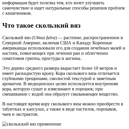
информация будет полезна тем, кто хочет улучшить
самочувствие и ищет натуральные способы решения проблем
с кишечником.
Что такое скользкий вяз
Скользкий вяз (
Ulmus fulva
) — растение, распространенное в
Северной Америке, включая США и Канаду. Коренные
американцы использовали его для создания лечебных мазей и
настоек, помогающих при лечении ран и облегчении
симптомов гриппа, простуды и ангины.
Это дерево среднего размера вырастает более 10 метров и
имеет раскидистую крону. Кора скользкого вяза отличается
глубокими трещинами, смолистой текстурой и заметным
ароматом. В медицинских целях используется внутренняя
кора, которую сушат и измельчают в порошок; при
смешивании с водой она образует смазывающее вещество.
В настоящее время кору скользкого вяза можно приобрести в
таблетках и капсулах, а также в виде пастилок, порошков,
чаев и экстрактов.