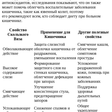
антиоксидантов, исследования показывают, что он также
может помочь облегчить воспалительные заболевания
кишечника, такие как язвенный колит, поэтому
его рекомендуют всем, кто соблюдает диету при больном
кишечнике.
Свойство
Применение для
Другие полезные
Скользкого
Кишечника
свойства
Вяза
Защита слизистой
Смягчение кашля,
Обволакивающее
оболочки кишечника от
облегчение
действие
раздражения,
симптомов
уменьшение воспаления
простуды
Формирование
Успокоение
Высокое
защитного слоя на
раздраженной
содержание
стенках кишечника,
кожи, помощь при
слизи
облегчение дефекации
кожных
при запорах
заболеваниях
Улучшение
Поддержка
Смягчающее
консистенции стула,
здоровья
действие
предотвращение
дыхательных
запоров
путей
Общее
Успокаивающее
Снижение спазмов и
укрепление