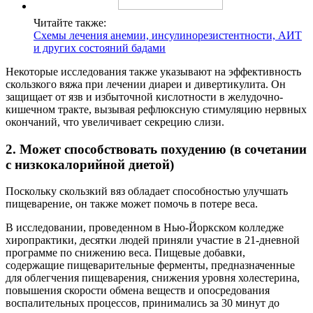
Читайте также:
Схемы лечения анемии, инсулинорезистентности, АИТ
и других состояний бадами
Некоторые исследования также указывают на эффективность
скользкого вяжа при лечении диареи и дивертикулита. Он
защищает от язв и избыточной кислотности в желудочно-
кишечном тракте, вызывая рефлюксную стимуляцию нервных
окончаний, что увеличивает секрецию слизи.
2. Может способствовать похудению (в сочетании
с низкокалорийной диетой)
Поскольку скользкий вяз обладает способностью улучшать
пищеварение, он также может помочь в потере веса.
В исследовании, проведенном в Нью-Йоркском колледже
хиропрактики, десятки людей приняли участие в 21-дневной
программе по снижению веса. Пищевые добавки,
содержащие пищеварительные ферменты, предназначенные
для облегчения пищеварения, снижения уровня холестерина,
повышения скорости обмена веществ и опосредования
воспалительных процессов, принимались за 30 минут до