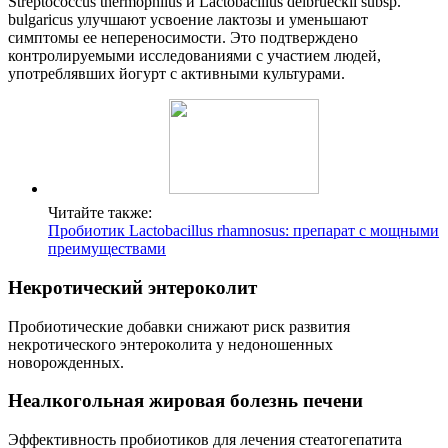
Streptococcus thermophilus и Lactobacillus delbrueckii subsp.
bulgaricus улучшают усвоение лактозы и уменьшают
симптомы ее непереносимости. Это подтверждено
контролируемыми исследованиями с участием людей,
употреблявших йогурт с активными культурами.
Читайте также:
Пробиотик Lactobacillus rhamnosus: препарат с мощными
преимуществами
Некротический энтероколит
Пробиотические добавки снижают риск развития
некротического энтероколита у недоношенных
новорожденных.
Неалкогольная жировая болезнь печени
Эффективность пробиотиков для лечения стеатогепатита