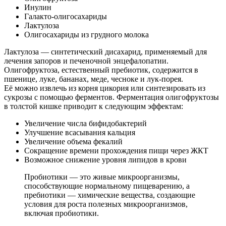
Инулин
Галакто-олигосахариды
Лактулоза
Олигосахариды из грудного молока
Лактулоза — синтетический дисахарид, применяемый для
лечения запоров и печеночной энцефалопатии.
Олигофруктоза, естественный пребиотик, содержится в
пшенице, луке, бананах, меде, чесноке и лук-порея.
Её можно извлечь из корня цикория или синтезировать из
сукрозы с помощью ферментов. Ферментация олигофруктозы
в толстой кишке приводит к следующим эффектам:
Увеличение числа бифидобактерий
Улучшение всасывания кальция
Увеличение объема фекалий
Сокращение времени прохождения пищи через ЖКТ
Возможное снижение уровня липидов в крови
Пробиотики — это живые микроорганизмы,
способствующие нормальному пищеварению, а
пребиотики — химические вещества, создающие
условия для роста полезных микроорганизмов,
включая пробиотики.