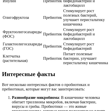
Инулин
Пребиотик
бифидобактерий и
лактобацилл
Стимулирует рост
полезных бактерий,
Олигофруктоза
Пребиотик
улучшает перистальтику
кишечника
Стимулирует рост
Фруктоолигосахариды
Пребиотик
бифидобактерий и
(ФОС)
лактобацилл
Галактоолигосахариды
Стимулирует рост
Пребиотик
(ГОС)
бифидобактерий
Питает полезные
Клетчатка
Пребиотик
бактерии, улучшает
(растительная)
перистальтику кишечника
Интересные факты
Вот несколько интересных фактов о пробиотиках и
пребиотиках, которые могут вас заинтересовать:
Разнообразие микробиома
: В кишечнике человека
обитает триллионы микробов, включая бактерии,
вирусы и грибы. Пробиотики — это живые
микроорганизмы, которые могут положительно влиять