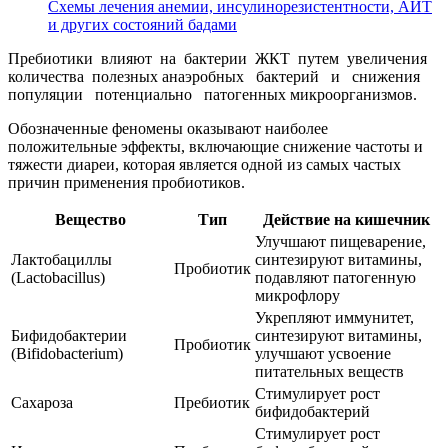
Схемы лечения анемии, инсулинорезистентности, АИТ
и других состояний бадами
Пребиотики влияют на бактерии ЖКТ путем увеличения
количества полезных анаэробных бактерий и снижения
популяции потенциально патогенных микроорганизмов.
Обозначенные феномены оказывают наиболее
положительные эффекты, включающие снижение частоты и
тяжести диареи, которая является одной из самых частых
причин применения пробиотиков.
Вещество
Тип
Действие на кишечник
Улучшают пищеварение,
Лактобациллы
синтезируют витамины,
Пробиотик
(Lactobacillus)
подавляют патогенную
микрофлору
Укрепляют иммунитет,
Бифидобактерии
синтезируют витамины,
Пробиотик
(Bifidobacterium)
улучшают усвоение
питательных веществ
Стимулирует рост
Сахароза
Пребиотик
бифидобактерий
Стимулирует рост