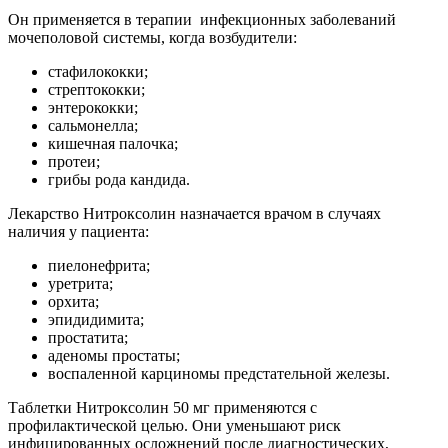
Он применяется в терапии инфекционных заболеваний
мочеполовой системы, когда возбудители:
стафилококки;
стрептококки;
энтерококки;
сальмонелла;
кишечная палочка;
протеи;
грибы рода кандида.
Лекарство Нитроксолин назначается врачом в случаях
наличия у пациента:
пиелонефрита;
уретрита;
орхита;
эпидидимита;
простатита;
аденомы простаты;
воспаленной карциномы предстательной железы.
Таблетки Нитроксолин 50 мг применяются с
профилактической целью. Они уменьшают риск
инфицированных осложнений после диагностических,