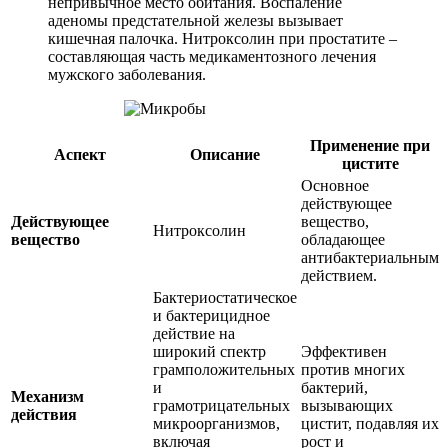
непривычное место обитания. Воспаление
аденомы предстательной железы вызывает
кишечная палочка. Нитроксолин при простатите –
составляющая часть медикаментозного лечения
мужского заболевания.
Применение при
Аспект
Описание
цистите
Основное
действующее
Действующее
вещество,
Нитроксолин
вещество
обладающее
антибактериальным
действием.
Бактериостатическое
и бактерицидное
действие на
широкий спектр
Эффективен
грамположительных
против многих
и
бактерий,
Механизм
грамотрицательных
вызывающих
действия
микроорганизмов,
цистит, подавляя их
включая
рост и