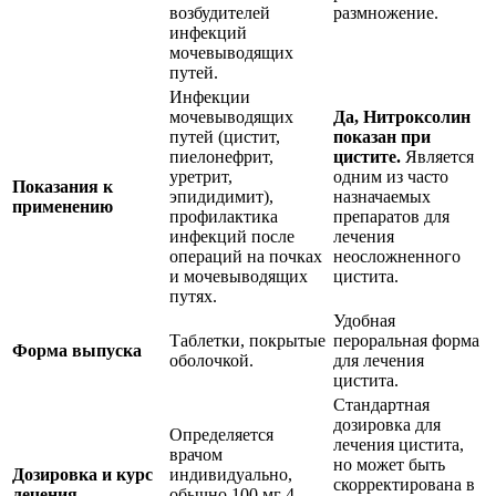
возбудителей
размножение.
инфекций
мочевыводящих
путей.
Инфекции
мочевыводящих
Да, Нитроксолин
путей (цистит,
показан при
пиелонефрит,
цистите.
Является
уретрит,
одним из часто
Показания к
эпидидимит),
назначаемых
применению
профилактика
препаратов для
инфекций после
лечения
операций на почках
неосложненного
и мочевыводящих
цистита.
путях.
Удобная
Таблетки, покрытые
пероральная форма
Форма выпуска
оболочкой.
для лечения
цистита.
Стандартная
дозировка для
Определяется
лечения цистита,
врачом
но может быть
Дозировка и курс
индивидуально,
скорректирована в
лечения
обычно 100 мг 4