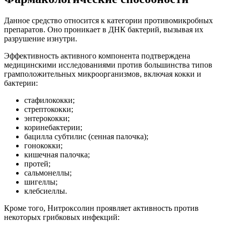
Данное средство относится к категории противомикробных
препаратов. Оно проникает в ДНК бактерий, вызывая их
разрушение изнутри.
Эффективность активного компонента подтверждена
медицинскими исследованиями против большинства типов
грамположительных микроорганизмов, включая кокки и
бактерии:
стафилококки;
стрептококки;
энтерококки;
коринебактерии;
бацилла субтилис (сенная палочка);
гонококки;
кишечная палочка;
протей;
сальмонеллы;
шигеллы;
клебсиеллы.
Кроме того, Нитроксолин проявляет активность против
некоторых грибковых инфекций: