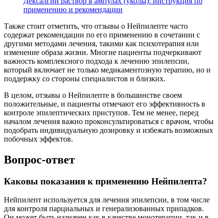
Дексалгин раствор в ампулах (уколы): инструкция по
применению и рекомендации
Также стоит отметить, что отзывы о Нейпилепте часто
содержат рекомендации по его применению в сочетании с
другими методами лечения, такими как психотерапия или
изменение образа жизни. Многие пациенты подчеркивают
важность комплексного подхода к лечению эпилепсии,
который включает не только медикаментозную терапию, но и
поддержку со стороны специалистов и близких.
В целом, отзывы о Нейпилепте в большинстве своем
положительные, и пациенты отмечают его эффективность в
контроле эпилептических приступов. Тем не менее, перед
началом лечения важно проконсультироваться с врачом, чтобы
подобрать индивидуальную дозировку и избежать возможных
побочных эффектов.
Вопрос-ответ
Каковы показания к применению Нейпилепта?
Нейпилепт используется для лечения эпилепсии, в том числе
для контроля парциальных и генерализованных припадков.
Он может быть назначен как в качестве монотерапии, так и в