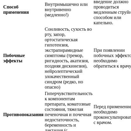
введение должно
Внутримышечно или
Способ
проводиться
внутривенно
применения
медленным струй
(медленно!)
способом или
капельно.
Сонливость, сухость во
рту, запор,
ортостатическая
гипотензия,
экстрапирамидные
При появлении
Побочные
симптомы (тремор,
побочных эффект
эффекты
ригидность, акатизия,
необходимо
поздняя дискинезия),
обратиться к врачу
нейролептический
злокачественный
синдром (редко, но
опасно)
Гиперчувствительность
к компонентам
препарата, коматозные
Перед применени
состояния, тяжелая
необходимо
Противопоказания
печеночная и почечная
проконсультирова
недостаточность,
с врачом.
беременность и
лактация (с