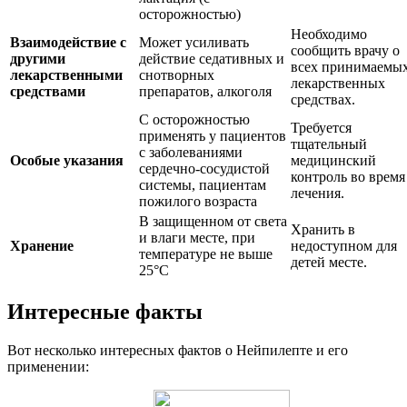
осторожностью)
Необходимо
Взаимодействие с
Может усиливать
сообщить врачу о
другими
действие седативных и
всех принимаемы
лекарственными
снотворных
лекарственных
средствами
препаратов, алкоголя
средствах.
С осторожностью
Требуется
применять у пациентов
тщательный
с заболеваниями
Особые указания
медицинский
сердечно-сосудистой
контроль во время
системы, пациентам
лечения.
пожилого возраста
В защищенном от света
Хранить в
и влаги месте, при
Хранение
недоступном для
температуре не выше
детей месте.
25°C
Интересные факты
Вот несколько интересных фактов о Нейпилепте и его
применении: