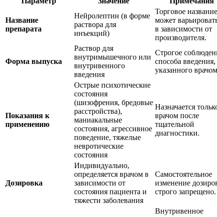
Параметр
Значение
Примечания
Торговое названи
Нейролептин (в форме
Название
может варьироват
раствора для
препарата
в зависимости от
инъекций)
производителя.
Раствор для
Строгое соблюден
внутримышечного или
Форма выпуска
способа введения,
внутривенного
указанного врачом
введения
Острые психотические
состояния
(шизофрения, бредовые
Назначается тольк
расстройства),
Показания к
врачом после
маниакальные
применению
тщательной
состояния, агрессивное
диагностики.
поведение, тяжелые
невротические
состояния
Индивидуально,
определяется врачом в
Самостоятельное
Дозировка
зависимости от
изменение дозиро
состояния пациента и
строго запрещено.
тяжести заболевания
Внутривенное