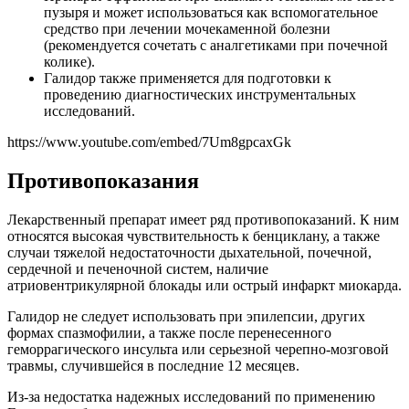
пузыря и может использоваться как вспомогательное
средство при лечении мочекаменной болезни
(рекомендуется сочетать с аналгетиками при почечной
колике).
Галидор также применяется для подготовки к
проведению диагностических инструментальных
исследований.
https://www.youtube.com/embed/7Um8gpcaxGk
Противопоказания
Лекарственный препарат имеет ряд противопоказаний. К ним
относятся высокая чувствительность к бенциклану, а также
случаи тяжелой недостаточности дыхательной, почечной,
сердечной и печеночной систем, наличие
атриовентрикулярной блокады или острый инфаркт миокарда.
Галидор не следует использовать при эпилепсии, других
формах спазмофилии, а также после перенесенного
геморрагического инсульта или серьезной черепно-мозговой
травмы, случившейся в последние 12 месяцев.
Из-за недостатка надежных исследований по применению