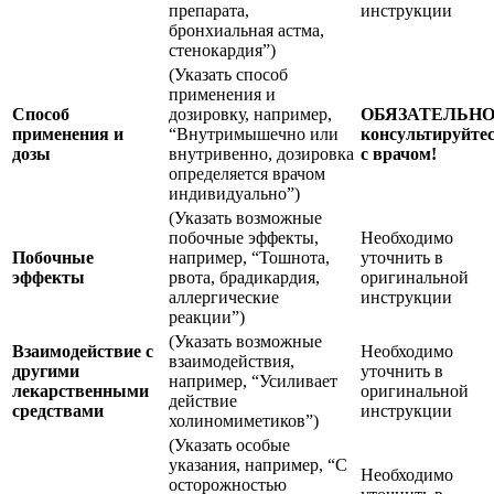
препарата,
инструкции
бронхиальная астма,
стенокардия”)
(Указать способ
применения и
Способ
дозировку, например,
ОБЯЗАТЕЛЬН
применения и
“Внутримышечно или
консультируйте
дозы
внутривенно, дозировка
с врачом!
определяется врачом
индивидуально”)
(Указать возможные
побочные эффекты,
Необходимо
Побочные
например, “Тошнота,
уточнить в
эффекты
рвота, брадикардия,
оригинальной
аллергические
инструкции
реакции”)
(Указать возможные
Взаимодействие с
Необходимо
взаимодействия,
другими
уточнить в
например, “Усиливает
лекарственными
оригинальной
действие
средствами
инструкции
холиномиметиков”)
(Указать особые
указания, например, “С
Необходимо
осторожностью