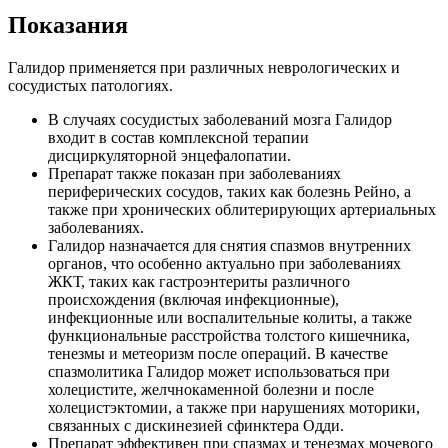
Показания
Галидор применяется при различных неврологических и
сосудистых патологиях.
В случаях сосудистых заболеваний мозга Галидор
входит в состав комплексной терапии
дисциркуляторной энцефалопатии.
Препарат также показан при заболеваниях
периферических сосудов, таких как болезнь Рейно, а
также при хронических облитерирующих артериальных
заболеваниях.
Галидор назначается для снятия спазмов внутренних
органов, что особенно актуально при заболеваниях
ЖКТ, таких как гастроэнтериты различного
происхождения (включая инфекционные),
инфекционные или воспалительные колиты, а также
функциональные расстройства толстого кишечника,
тенезмы и метеоризм после операций. В качестве
спазмолитика Галидор может использоваться при
холецистите, желчнокаменной болезни и после
холецистэктомии, а также при нарушениях моторики,
связанных с дискинезией сфинктера Одди.
Препарат эффективен при спазмах и тенезмах мочевого