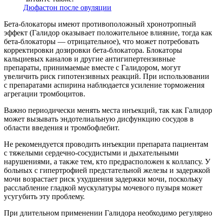
Дюфастон после овуляции
Бета-блокаторы имеют противоположный хронотропный
эффект (Галидор оказывает положительное влияние, тогда как
бета-блокаторы — отрицательное), что может потребовать
корректировки дозировки бета-блокатора. Блокаторы
кальциевых каналов и другие антигипертензивные
препараты, принимаемые вместе с Галидором, могут
увеличить риск гипотензивных реакций. При использовании
с препаратами аспирина наблюдается усиление торможения
агрегации тромбоцитов.
Важно периодически менять места инъекций, так как Галидор
может вызывать эндотелиальную дисфункцию сосудов в
области введения и тромбофлебит.
Не рекомендуется проводить инъекции препарата пациентам
с тяжелыми сердечно-сосудистыми и дыхательными
нарушениями, а также тем, кто предрасположен к коллапсу. У
больных с гипертрофией предстательной железы и задержкой
мочи возрастает риск ухудшения задержки мочи, поскольку
расслабление гладкой мускулатуры мочевого пузыря может
усугубить эту проблему.
При длительном применении Галидора необходимо регулярно