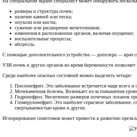
На специальном экране специалист может обнаружить несколь
размеры и структура почек;
наличие камней или песка;
опухоли или кисты;
сужение или расширение мочеточников;
изменения в расположении органов, включая опущение;
воспалительные процессы;
абсцессы.
С помощью дополнительного устройства — допплера — врач с
УЗИ почек и других органов во время беременности позволяет
Среди наиболее опасных состояний можно выделить четыре:
Пиелонефрит. Это заболевание встречается чаще всего и
Мочекаменная болезнь. Возникает из-за повышения уровн
Гидронефроз. Увеличение размеров почечных лоханок про
Гломерулонефрит. Это наиболее серьезное заболевание, 
свертываемостью крови и другие.
Игнорирование симптомов может привести к развитию преэклам