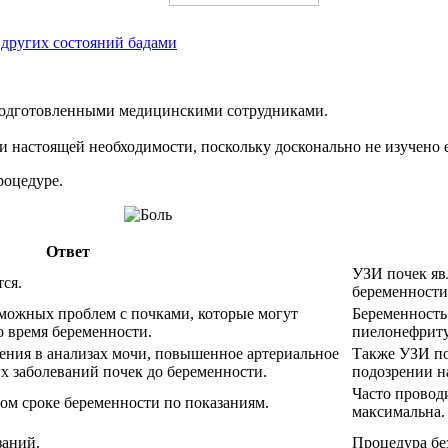
 других состояний бадами
подготовленными медицинскими сотрудниками.
 настоящей необходимости, поскольку досконально не изучено е
роцедуре.
Ответ
УЗИ почек яв
тся.
беременности
зможных проблем с почками, которые могут
Беременность
о время беременности.
пиелонефриту
нения в анализах мочи, повышенное артериальное
Также УЗИ по
х заболеваний почек до беременности.
подозрении н
Часто проводи
ом сроке беременности по показаниям.
максимальна.
заний.
Процедура без