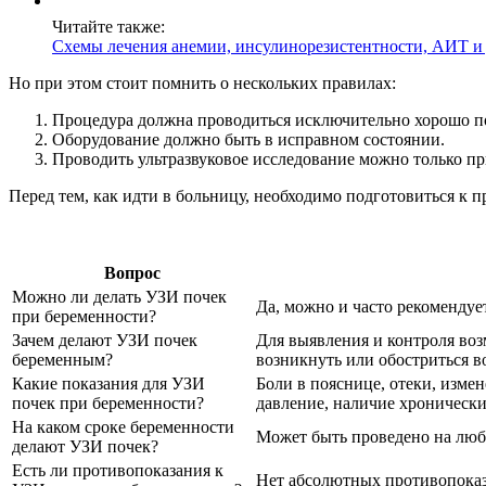
Читайте также:
Схемы лечения анемии, инсулинорезистентности, АИТ и
Но при этом стоит помнить о нескольких правилах:
Процедура должна проводиться исключительно хорошо 
Оборудование должно быть в исправном состоянии.
Проводить ультразвуковое исследование можно только при
Перед тем, как идти в больницу, необходимо подготовиться к п
Вопрос
Можно ли делать УЗИ почек
Да, можно и часто рекомендуе
при беременности?
Зачем делают УЗИ почек
Для выявления и контроля во
беременным?
возникнуть или обостриться в
Какие показания для УЗИ
Боли в пояснице, отеки, изме
почек при беременности?
давление, наличие хронически
На каком сроке беременности
Может быть проведено на люб
делают УЗИ почек?
Есть ли противопоказания к
Нет абсолютных противопока