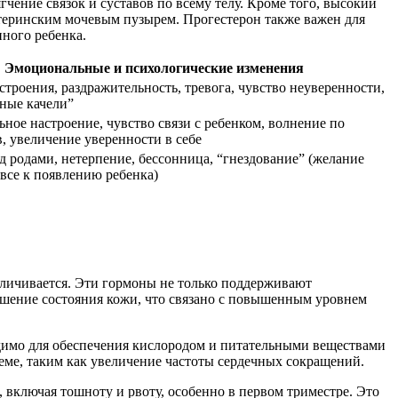
чение связок и суставов по всему телу. Кроме того, высокий
атеринским мочевым пузырем. Прогестерон также важен для
ного ребенка.
Эмоциональные и психологические изменения
троения, раздражительность, тревога, чувство неуверенности,
ные качели”
ьное настроение, чувство связи с ребенком, волнение по
, увеличение уверенности в себе
д родами, нетерпение, бессонница, “гнездование” (желание
все к появлению ребенка)
величивается. Эти гормоны не только поддерживают
чшение состояния кожи, что связано с повышенным уровнем
димо для обеспечения кислородом и питательными веществами
теме, таким как увеличение частоты сердечных сокращений.
включая тошноту и рвоту, особенно в первом триместре. Это