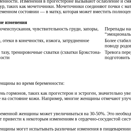
енности. Изменения в прогестероне вызывают ослабление и смяг
тур, таких как мочеточники. Мочеточники соединяют почки с м
еменном состоянии — в матку, которая может вместить полноцен
ие изменения
 мочеиспускания, чувствительность груди, запоры,
Перепады нас
“эмоциональ
, отеки в конечностях, изжога, затрудненное
Более стабил
поводу родов
 тазу, тренировочные схватки (схватки Брэкстона-
Тревога пере
ности
подготовить 
енщины во время беременности:
ень гормонов, таких как прогестерон и эстроген, значительно у
аже на состояние кожи. Например, многие женщины отмечают улу
еременной женщины может увеличиваться на 30-50%. Это необхо
ет привести к некоторым изменениям в сердечно-сосудистой сис
енщины могут испытывать различные изменения в пищеварении, 