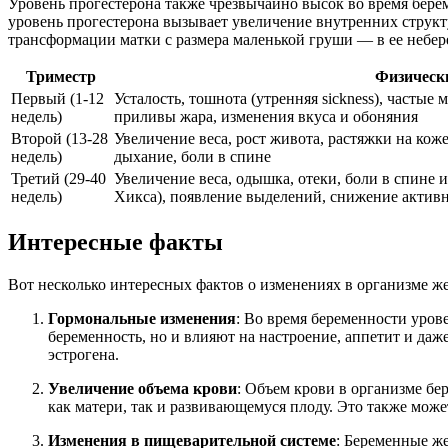
Уровень прогестерона также чрезвычайно высок во время берем
уровень прогестерона вызывает увеличение внутренних струк
трансформации матки с размера маленькой груши — в ее небер
Триместр
Физическ
Первый (1-12
Усталость, тошнота (утренняя sickness), частые
недель)
приливы жара, изменения вкуса и обоняния
Второй (13-28
Увеличение веса, рост живота, растяжки на коже
недель)
дыхание, боли в спине
Третий (29-40
Увеличение веса, одышка, отеки, боли в спине и
недель)
Хикса), появление выделений, снижение актив
Интересные факты
Вот несколько интересных фактов о изменениях в организме ж
Гормональные изменения
: Во время беременности уров
беременность, но и влияют на настроение, аппетит и д
эстрогена.
Увеличение объема крови
: Объем крови в организме б
как матери, так и развивающемуся плоду. Это также мож
Изменения в пищеварительной системе
: Беременные ж