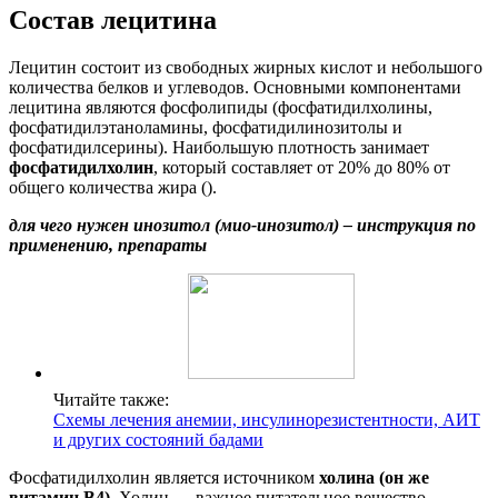
Состав лецитина
Лецитин состоит из свободных жирных кислот и небольшого
количества белков и углеводов. Основными компонентами
лецитина являются фосфолипиды (фосфатидилхолины,
фосфатидилэтаноламины, фосфатидилинозитолы и
фосфатидилсерины). Наибольшую плотность занимает
фосфатидилхолин
, который составляет от 20% до 80% от
общего количества жира ().
для чего нужен инозитол (мио-инозитол) – инструкция по
применению, препараты
Читайте также:
Схемы лечения анемии, инсулинорезистентности, АИТ
и других состояний бадами
Фосфатидилхолин является источником
холина (он же
витамин В4).
Холин — важное питательное вещество,