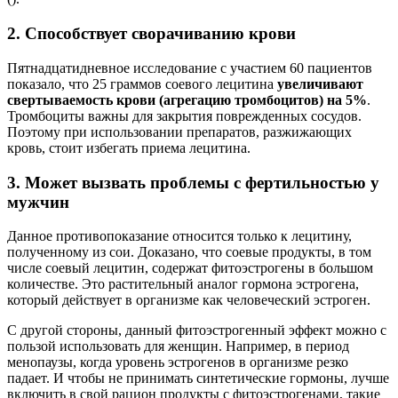
2. Способствует сворачиванию крови
Пятнадцатидневное исследование с участием 60 пациентов
показало, что 25 граммов соевого лецитина
увеличивают
свертываемость крови (агрегацию тромбоцитов) на 5%
.
Тромбоциты важны для закрытия поврежденных сосудов.
Поэтому при использовании препаратов, разжижающих
кровь, стоит избегать приема лецитина.
3. Может вызвать проблемы с фертильностью у
мужчин
Данное противопоказание относится только к лецитину,
полученному из сои. Доказано, что соевые продукты, в том
числе соевый лецитин, содержат фитоэстрогены в большом
количестве. Это растительный аналог гормона эстрогена,
который действует в организме как человеческий эстроген.
С другой стороны, данный фитоэстрогенный эффект можно с
пользой использовать для женщин. Например, в период
менопаузы, когда уровень эстрогенов в организме резко
падает. И чтобы не принимать синтетические гормоны, лучше
включить в свой рацион продукты с фитоэстрогенами, такие