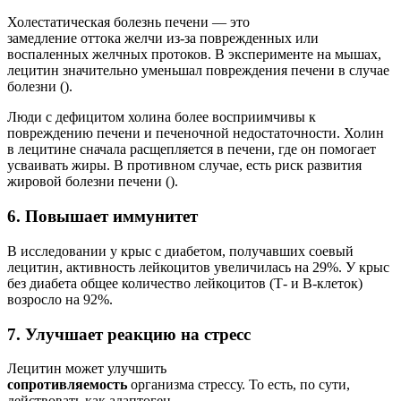
Холестатическая болезнь печени — это
замедление оттока желчи из-за поврежденных или
воспаленных желчных протоков. В эксперименте на мышах,
лецитин значительно уменьшал повреждения печени в случае
болезни ().
Люди с дефицитом холина более восприимчивы к
повреждению печени и печеночной недостаточности. Холин
в лецитине сначала расщепляется в печени, где он помогает
усваивать жиры. В противном случае, есть риск развития
жировой болезни печени ().
6. Повышает иммунитет
В исследовании у крыс с диабетом, получавших соевый
лецитин, активность лейкоцитов увеличилась на 29%. У крыс
без диабета общее количество лейкоцитов (Т- и В-клеток)
возросло на 92%.
7. Улучшает реакцию на стресс
Лецитин может улучшить
сопротивляемость
организма стрессу. То есть, по сути,
действовать как адаптоген.