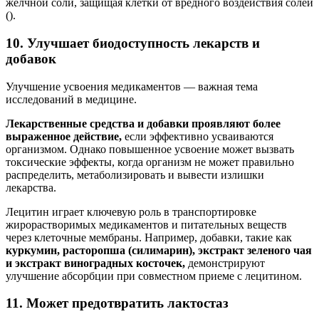
желчной соли, защищая клетки от вредного воздействия солей
().
10. Улучшает биодоступность лекарств и
добавок
Улучшение усвоения медикаментов — важная тема
исследований в медицине.
Лекарственные средства и добавки проявляют более
выраженное действие,
если эффективно усваиваются
организмом. Однако повышенное усвоение может вызвать
токсические эффекты, когда организм не может правильно
распределить, метаболизировать и вывести излишки
лекарства.
Лецитин играет ключевую роль в транспортировке
жирорастворимых медикаментов и питательных веществ
через клеточные мембраны. Например, добавки, такие как
куркумин, расторопша (силимарин), экстракт зеленого чая
и экстракт виноградных косточек,
демонстрируют
улучшение абсорбции при совместном приеме с лецитином.
11. Может предотвратить лактостаз