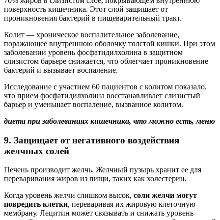
70% жиров в слизистом слое, покрывающем внутреннюю
поверхность кишечника. Этот слой защищает от
проникновения бактерий в пищеварительный тракт.
Колит — хроническое воспалительное заболевание,
поражающее внутреннюю оболочку толстой кишки. При этом
заболевании уровень фосфатидилхолина в защитном
слизистом барьере снижается, что облегчает проникновение
бактерий и вызывает воспаление.
Исследование с участием 60 пациентов с колитом показало,
что прием фосфатидилхолина восстанавливает слизистый
барьер и уменьшает воспаление, вызванное колитом.
диета при заболеваниях кишечника, что можно есть, меню
9. Защищает от негативного воздействия
желчных солей
Печень производит желчь. Желчный пузырь хранит ее для
переваривания жиров из пищи, таких как холестерин.
Когда уровень желчи слишком высок,
соли желчи могут
повредить клетки
, переваривая их жировую клеточную
мембрану. Лецитин может связывать и снижать уровень