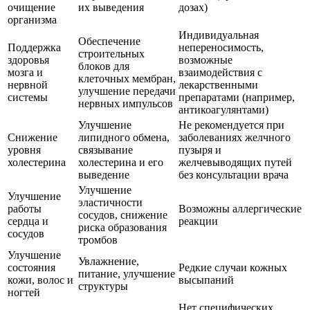
очищение
их выведения
дозах)
организма
Индивидуальная
Обеспечение
Поддержка
непереносимость,
строительных
здоровья
возможные
блоков для
мозга и
взаимодействия с
клеточных мембран,
нервной
лекарственными
улучшение передачи
системы
препаратами (например,
нервных импульсов
антикоагулянтами)
Улучшение
Не рекомендуется при
Снижение
липидного обмена,
заболеваниях желчного
уровня
связывание
пузыря и
холестерина
холестерина и его
желчевыводящих путей
выведение
без консультации врача
Улучшение
Улучшение
эластичности
работы
Возможны аллергические
сосудов, снижение
сердца и
реакции
риска образования
сосудов
тромбов
Улучшение
Увлажнение,
состояния
Редкие случаи кожных
питание, улучшение
кожи, волос и
высыпаний
структуры
ногтей
Нет специфических