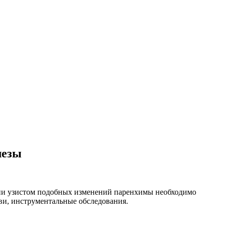
лезы
нии узистом подобных изменений паренхимы необходимо
ови, инструментальные обследования.