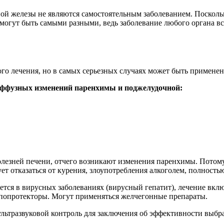
й железы не являются самостоятельным заболеванием. Поскольк
огут быть самыми разными, ведь заболевание любого органа вс
го лечения, но в самых серьезных случаях может быть применен
иффузных изменений паренхимы и поджелудочной:
лезней печени, отчего возникают изменения паренхимы. Потому
ует отказаться от курения, злоупотребления алкоголем, полност
ся в вирусных заболеваниях (вирусный гепатит), лечение вклю
ипопротекторы. Могут применяться желчегонные препараты.
ультразвуковой контроль для заключения об эффективности выбр