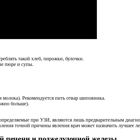
еблять такой хлеб, пирожки, булочки.
е пюре и супы.
м молока). Рекомендуется пить отвар шиповника.
ожно больше).
определяемые при УЗИ, являются лишь предварительным диагноз
вления точной причины явления врач может назначить лучшее ле
 печени и поджелудочной железы