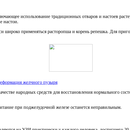
ключающее использование традиционных отваров и настоев раст
е настои.
си широко применяться расторопша и корень репешка. Для приго
Деформация желчного пузыря
ачестве народных средств для восстановления нормального сост
 питание при поджелудочной железе останется неправильным.
ются на УЗИ практически у каждого человека, достигшего 20-3