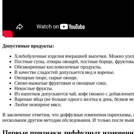
Допустимые продукты:
Хлебобулочные изделия вчерашней выпечки. Можно употр
Постные супы, отвары овощей, постные борщи, фруктовы
Обезжиренные кисломолочные продукты.
В качестве сладостей допускается мед и варенье.
Овощные пюре, сырые овощи.
Свеже-выжатые фруктовые и овощные соки.
Некислые фрукты.
Из напитков допускаются чай, кофе (можно с добавление
Вареные яйца (не больше одного желтка в день, белков м
Любое нежирное мясо.
В заключение отметим, что диффузные изменения паренхимы, 
нескольким другим методам обследования. И только после выя
Первые признаки диффузных изменений