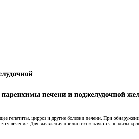
елудочной
 паренхимы печени и поджелудочной же
щее гепатиты, цирроз и другие болезни печени. При обнаруже
чается лечение. Для выявления причин используются анализы кр