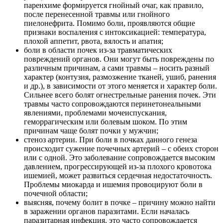
паренхиме формируется гнойный очаг, как правило,
после перенесенной травмы или гнойного
пиелонефрита. Помимо боли, проявляются общие
признаки воспаления с интоксикацией: температура,
плохой аппетит, рвота, вялость и апатия;
боли в области почек из-за травматических
повреждений органов. Они могут быть повреждены по
различным причинам, а сами травмы – носить разный
характер (контузия, размозжение тканей, ушиб, ранения
и др.), в зависимости от этого меняется и характер боли.
Сильнее всего болят огнестрельные ранения почек. Эти
травмы часто сопровождаются перинетонеальными
явлениями, проблемами мочеиспускания,
геморрагическим или болевым шоком. По этим
причинам чаще болят почки у мужчин;
стеноз артерии. При боли в почках данного генеза
происходит сужение почечных артерий – с обеих сторон
или с одной. Это заболевание сопровождается высоким
давлением, прогрессирующей из-за плохого кровотока
ишемией, может развиться сердечная недостаточность.
Проблемы миокарда и ишемия провоцируют боли в
почечной области;
выясняя, почему болит в почке – причину можно найти
в заражении органов паразитами. Если началась
паразитарная инфекция, это часто сопровождается