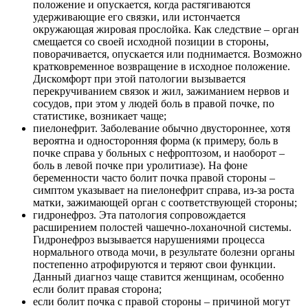
положение и опускается, когда растягиваются
удерживающие его связки, или истончается
окружающая жировая прослойка. Как следствие – орган
смещается со своей исходной позиции в стороны,
поворачивается, опускается или поднимается. Возможно
кратковременное возвращение в исходное положение.
Дискомфорт при этой патологии вызывается
перекручиванием связок и жил, зажиманием нервов и
сосудов, при этом у людей боль в правой почке, по
статистике, возникает чаще;
пиелонефрит. Заболевание обычно двустороннее, хотя
вероятна и односторонняя форма (к примеру, боль в
почке справа у больных с нефроптозом, и наоборот –
боль в левой почке при уролитиазе). На фоне
беременности часто болит почка правой стороны –
симптом указывает на пиелонефрит справа, из-за роста
матки, зажимающей орган с соответствующей стороны;
гидронефроз. Эта патология сопровождается
расширением полостей чашечно-лоханочной системы.
Гидронефроз вызывается нарушениями процесса
нормального отвода мочи, в результате болезни органы
постепенно атрофируются и теряют свои функции.
Данный диагноз чаще ставится женщинам, особенно
если болит правая сторона;
если болит почка с правой стороны – причиной могут