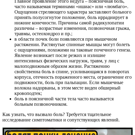
Главное проявление этого недуга – поясничная боль,
часто называемая терминами «ишиас» или «люмбаго».
Ощущения стреляющего характера заставляют больного
принять полусогнутое положение, боль иррадиирует в
нижние конечности. Причины самой радикулопатии
различны – возрастные изменения, позвоночная грыжа,
травмы, остеохондроз и пр.;
в области почек боли появляются при мышечном
растяжении. Растянутые спинные мышцы могут болеть
с ощущениями, похожими на таковые почечного генеза.
Явление возникает после резких и излишне
интенсивных физических нагрузок, травм, у лиц с
малоподвижным образом жизни. Растяжению
свойственна боль в спине, усиливающаяся в поворотах
корпуса, отечность пораженного места, ограничение его
подвижности, боль при пальпации. Если мышечные
волокна надорваны, в этом месте виден обширный
кровоподтек;
боль в поясничной части тела часто вызывается
больным позвоночником.
Как узнать, что вызвало боль? Требуется тщательное
исследование симптоматики и сопутствующих явлений.