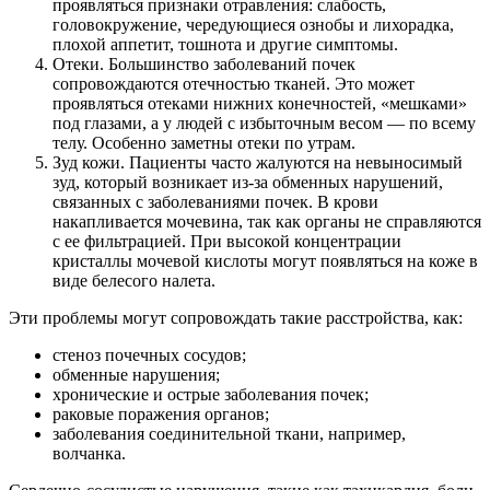
проявляться признаки отравления: слабость,
головокружение, чередующиеся ознобы и лихорадка,
плохой аппетит, тошнота и другие симптомы.
Отеки. Большинство заболеваний почек
сопровождаются отечностью тканей. Это может
проявляться отеками нижних конечностей, «мешками»
под глазами, а у людей с избыточным весом — по всему
телу. Особенно заметны отеки по утрам.
Зуд кожи. Пациенты часто жалуются на невыносимый
зуд, который возникает из-за обменных нарушений,
связанных с заболеваниями почек. В крови
накапливается мочевина, так как органы не справляются
с ее фильтрацией. При высокой концентрации
кристаллы мочевой кислоты могут появляться на коже в
виде белесого налета.
Эти проблемы могут сопровождать такие расстройства, как:
стеноз почечных сосудов;
обменные нарушения;
хронические и острые заболевания почек;
раковые поражения органов;
заболевания соединительной ткани, например,
волчанка.