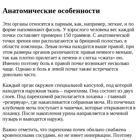
Анатомические особенности
Эти органы относятся к парным, как, например, легкие, и по
форме напоминают фасоль. У взрослого человека вес каждой
почки составляет примерно 150 граммов. С анатомической
точки зрения они располагаются за брюшной полостью, в
области поясницы. Левая почка находится выше правой, при
этом размеры органов различаются: правая немного меньше,
так как плотно прилегает к печени и слегка «сжата» ею.
Именно поэтому боль в правой почке возникает несколько
чаще. Однако и боль в левой почке также встречается
довольно часто.
Каждый орган окружен специальной капсулой, под которой
находится наружная ткань – паренхима. Она состоит из двух
слоев. Под паренхимой располагается лоханка – главный
«резервуар», где накапливается собранная моча. Из почечных
клубочков моча поступает в чашечки, которые открываются в
лоханку. После накопления урина направляется в мочевой
пузырь и выводится наружу.
Важно отметить, что паренхима почек обильно снабжена
кровеносными сосудами, но не имеет иннервации. Поэтому