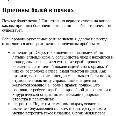
Причины болей в почках
Почему болят почки? Единственно верного ответа на вопрос
каковы причины болезненности в спине в области почек – не
существует.
Боль провоцируют самые разные явления, далеко не всегда
относящиеся непосредственно к почечным проблемам:
аппендицит. Отросток кишечника, называемый по-
латыни аппендиксом, у большинства людей находится в
подвздошье справа, хотя есть некоторый процент
населения с атипичной локализацией этого органа. У
них он расположен слева, сзади толстой кишки. Как
правило, воспаление аппендикса вызывает боли почек,
отдающие в поясницу справа. Такие пациенты
жалуются обычно на «боль в правой почке». Это
состояние требует скорейшей врачебной диагностики и
хирургической операции, во избежание разрыва
отростка и перитонита;
нефроптоз. Под этим термином подразумевается
явление «блуждающей почки», и в литературе часто
можно встретить такое название. Орган меняет свое