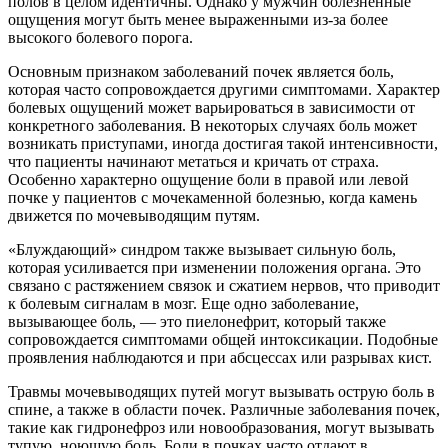
полов в целом идентичны. Однако у мужчин болезненные
ощущения могут быть менее выраженными из-за более
высокого болевого порога.
Основным признаком заболеваний почек является боль,
которая часто сопровождается другими симптомами. Характер
болевых ощущений может варьироваться в зависимости от
конкретного заболевания. В некоторых случаях боль может
возникать приступами, иногда достигая такой интенсивности,
что пациенты начинают метаться и кричать от страха.
Особенно характерно ощущение боли в правой или левой
почке у пациентов с мочекаменной болезнью, когда камень
движется по мочевыводящим путям.
«Блуждающий» синдром также вызывает сильную боль,
которая усиливается при изменении положения органа. Это
связано с растяжением связок и сжатием нервов, что приводит
к болевым сигналам в мозг. Еще одно заболевание,
вызывающее боль, — это пиелонефрит, который также
сопровождается симптомами общей интоксикации. Подобные
проявления наблюдаются и при абсцессах или разрывах кист.
Травмы мочевыводящих путей могут вызывать острую боль в
спине, а также в области почек. Различные заболевания почек,
такие как гидронефроз или новообразования, могут вызывать
тупую, ноющую боль. Боли в почках часто отдают в