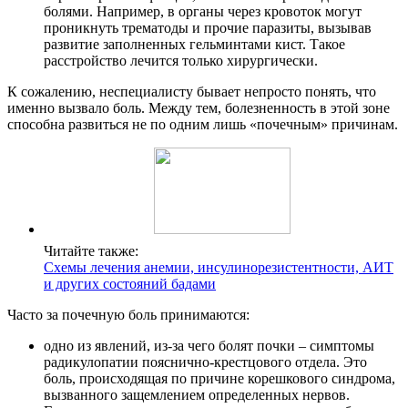
болями. Например, в органы через кровоток могут
проникнуть трематоды и прочие паразиты, вызывав
развитие заполненных гельминтами кист. Такое
расстройство лечится только хирургически.
К сожалению, неспециалисту бывает непросто понять, что
именно вызвало боль. Между тем, болезненность в этой зоне
способна развиться не по одним лишь «почечным» причинам.
Читайте также:
Схемы лечения анемии, инсулинорезистентности, АИТ
и других состояний бадами
Часто за почечную боль принимаются:
одно из явлений, из-за чего болят почки – симптомы
радикулопатии пояснично-крестцового отдела. Это
боль, происходящая по причине корешкового синдрома,
вызванного защемлением определенных нервов.