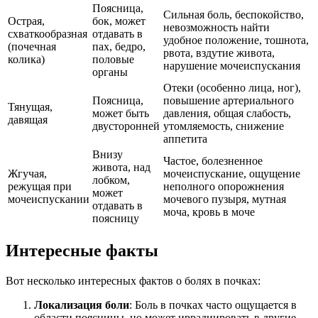
Поясница,
Сильная боль, беспокойство,
Острая,
бок, может
невозможность найти
схваткообразная
отдавать в
удобное положение, тошнота,
(почечная
пах, бедро,
рвота, вздутие живота,
колика)
половые
нарушение мочеиспускания
органы
Отеки (особенно лица, ног),
Поясница,
повышение артериального
Тянущая,
может быть
давления, общая слабость,
давящая
двусторонней
утомляемость, снижение
аппетита
Внизу
Частое, болезненное
живота, над
Жгучая,
мочеиспускание, ощущение
лобком,
режущая при
неполного опорожнения
может
мочеиспускании
мочевого пузыря, мутная
отдавать в
моча, кровь в моче
поясницу
Интересные факты
Вот несколько интересных фактов о болях в почках:
Локализация боли
: Боль в почках часто ощущается в
области поясницы, но может иррадиировать в другие