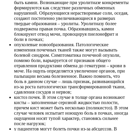
быть камни. Возникающие при уролитиазе конкременты
формируются как следствие различных обменных
нарушений. Образующиеся нерастворимые соли, оседая,
создают постепенно увеличивающиеся в размерах
твердые образования – уролиты. Уролитиазу более
подвержена правая почка. Образовавшись, камни
блокируют отвод мочи, провоцируя пиелонефрит и
боли в почках;
опухолевые новообразования. Патологические
изменения почечных тканей также могут вызывать
болевой синдром. Симптоматика почечной опухоли,
помимо боли, варьируется от признаков общего
отравления продуктами обмена до гематурии – крови в
моче. На ощупь определяется увеличение органов, при
пальпации весьма болезненное. Важно помнить, что
боль в данном случае – лишь признак, развивающийся
из-за роста патологически трансформированной ткани,
сдавления сосудов и нервов;
кистоз почек. В этом случае в толще органа возникают
кисты – заполненные серозной жидкостью полости,
причем кист может быть несколько (поликистоз). В этом
случае человек испытает ноющую боль в почках, иногда
ощущения носят тупой характер, становясь сильнее
после нагрузок;
у пациентов могут болеть почки из-за абсцессов. В