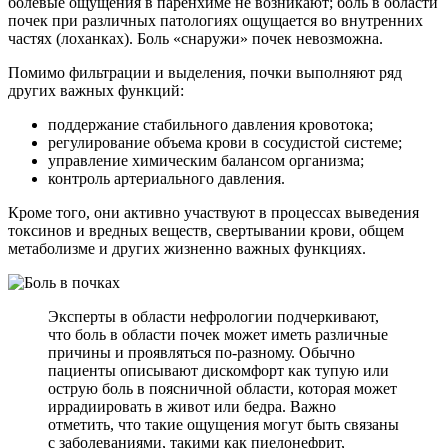
болевые ощущения в паренхиме не возникают; боль в области
почек при различных патологиях ощущается во внутренних
частях (лоханках). Боль «снаружи» почек невозможна.
Помимо фильтрации и выделения, почки выполняют ряд
других важных функций:
поддержание стабильного давления кровотока;
регулирование объема крови в сосудистой системе;
управление химическим балансом организма;
контроль артериального давления.
Кроме того, они активно участвуют в процессах выведения
токсинов и вредных веществ, свертывании крови, общем
метаболизме и других жизненно важных функциях.
Эксперты в области нефрологии подчеркивают,
что боль в области почек может иметь различные
причины и проявляться по-разному. Обычно
пациенты описывают дискомфорт как тупую или
острую боль в поясничной области, которая может
иррадиировать в живот или бедра. Важно
отметить, что такие ощущения могут быть связаны
с заболеваниями, такими как пиелонефрит,