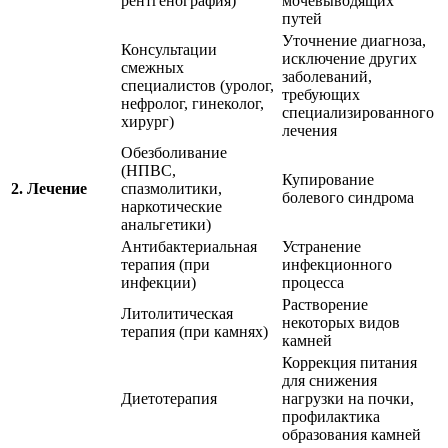
рентгенография)
мочевыводящих
путей
Уточнение диагноза,
Консультации
исключение других
смежных
заболеваний,
специалистов (уролог,
требующих
нефролог, гинеколог,
специализированного
хирург)
лечения
Обезболивание
(НПВС,
Купирование
2. Лечение
спазмолитики,
болевого синдрома
наркотические
анальгетики)
Антибактериальная
Устранение
терапия (при
инфекционного
инфекции)
процесса
Растворение
Литолитическая
некоторых видов
терапия (при камнях)
камней
Коррекция питания
для снижения
Диетотерапия
нагрузки на почки,
профилактика
образования камней