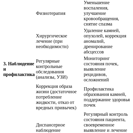
Уменьшение
воспаления,
Физиотерапия
улучшение
кровообращения,
снятие спазма
Удаление камней,
Хирургическое
опухолей, коррекция
лечение (при
аномалий,
необходимости)
дренирование
абсцессов
Мониторинг
Регулярные
3. Наблюдение
состояния почек,
контрольные
и
выявление
обследования
профилактика
рецидивов,
(анализы, УЗИ)
осложнений
Коррекция образа
Профилактика
жизни (достаточное
образования камней,
потребление
поддержание здоровья
жидкости, отказ от
почек
вредных привычек)
Регулярный контроль
состояния пациента,
Диспансерное
своевременное
наблюдение
выявление и лечение