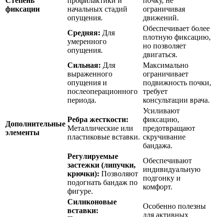
Степень
профилактики и
почку, не
фиксации
начальных стадий
ограничивая
опущения.
движений.
Обеспечивает более
Средняя:
Для
плотную фиксацию,
умеренного
но позволяет
опущения.
двигаться.
Сильная:
Для
Максимально
выраженного
ограничивает
опущения и
подвижность почки,
послеоперационного
требует
периода.
консультации врача.
Усиливают
Ребра жесткости:
фиксацию,
Дополнительные
Металлические или
предотвращают
элементы
пластиковые вставки.
скручивание
бандажа.
Регулируемые
Обеспечивают
застежки (липучки,
индивидуальную
крючки):
Позволяют
подгонку и
подогнать бандаж по
комфорт.
фигуре.
Силиконовые
Особенно полезны
вставки:
для активных