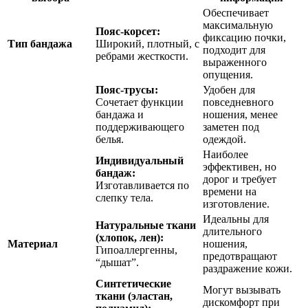
Обеспечивает
максимальную
Пояс-корсет:
фиксацию почки,
Тип бандажа
Широкий, плотный, с
подходит для
ребрами жесткости.
выраженного
опущения.
Пояс-трусы:
Удобен для
Сочетает функции
повседневного
бандажа и
ношения, менее
поддерживающего
заметен под
белья.
одеждой.
Наиболее
Индивидуальный
эффективен, но
бандаж:
дорог и требует
Изготавливается по
времени на
слепку тела.
изготовление.
Идеальны для
Натуральные ткани
длительного
(хлопок, лен):
Материал
ношения,
Гипоаллергенны,
предотвращают
“дышат”.
раздражение кожи.
Синтетические
Могут вызывать
ткани (эластан,
дискомфорт при