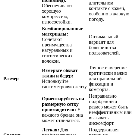
полиамид):
длительном
Обеспечивают
контакте с кожей,
хорошую
особенно в жаркую
компрессию,
погоду.
износостойки.
Комбинированные
материалы:
Оптимальный
Сочетают
вариант для
преимущества
большинства
натуральных и
пользователей.
синтетических
волокон.
Точное измерение
Измерьте обхват
критически важно
талии и бедер:
Размер
для правильной
Используйте
фиксации и
сантиметровую ленту.
комфорта.
Неправильно
Ориентируйтесь на
подобранный
размерную сетку
размер может быть
производителя:
У
неэффективным или
каждого бренда она
вызывать
может отличаться.
дискомфорт.
Легкая:
Для
Поддерживает