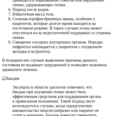
приводить к образованию гематом или нарушению
связок, удерживающих почки.
Период после родов.
Избыточная масса тела.
Сильная атрофия брюшных мышц, особенно у
пациентов, которые долгое время находятся на
постельном режиме. В таких случаях почка может
опуститься из-за недостаточной поддержки со стороны
связок.
Смещение соседних внутренних органов. Нередко
нефроптоз наблюдается у пациентов с опущением
желудка (гастроптоз).
В большинстве случаев выявление причины данного
состояния не вызывает затруднений и позволяет назначить
адекватное лечение.
Эксперты в области урологии отмечают, что
бандаж при опущении почки может быть
эффективным средством для поддержания органа
в правильном положении. Такой подход часто
используется в случаях, когда хирургическое
вмешательство нецелесообразно или пациент не
готов к операции. Бандаж помогает уменьшить