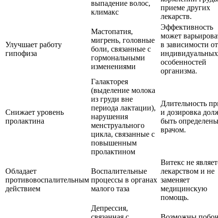
выпадение волос,
приеме других
климакс
лекарств.
Эффективность
Мастопатия,
может варьирова
мигрень, головные
Улучшает работу
в зависимости от
боли, связанные с
гипофиза
индивидуальных
гормональными
особенностей
изменениями
организма.
Галакторея
(выделение молока
из груди вне
Длительность пр
периода лактации),
Снижает уровень
и дозировка до
нарушения
пролактина
быть определен
менструального
врачом.
цикла, связанные с
повышенным
пролактином
Витекс не являет
Обладает
Воспалительные
лекарством и не
противовоспалительным
процессы в органах
заменяет
действием
малого таза
медицинскую
помощь.
Депрессия,
связанная с
Возможны побо