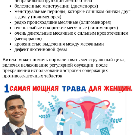
неправильной функции желтого тела
болезненные менструации (дисменорея)
менструальные периоды, которые слишком близки друг
к другу (полименорея)
редко происходящие месячные (олигоменорея)
очень слабые и короткие месячные (гипоменорея)
очень длительные месячные с сильным кровотечением
(меноррагия)
кровянистые выделения между месячными
дефект лютеиновой фазы
Витекс может помочь нормализовать менструальный цикл,
включая налаживание регулярной овуляции, после
прекращения использования эстроген содержащих
противозачаточных таблеток