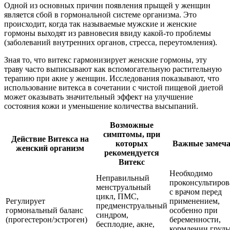
Одной из основных причин появления прыщей у женщин
является сбой в гормональной системе организма. Это
происходит, когда так называемые мужские и женские
гормоны выходят из равновесия ввиду какой-то проблемы
(заболеваний внутренних органов, стресса, переутомления).
Зная то, что витекс гармонизирует женские гормоны, эту
траву часто выписывают как вспомогательную растительную
терапию при акне у женщин. Исследования показывают, что
использование витекса в сочетании с чистой пищевой диетой
может оказывать значительный эффект на улучшение
состояния кожи и уменьшение количества высыпаний.
Возможные
симптомы, при
Действие Витекса на
которых
Важные замеч
женский организм
рекомендуется
Витекс
Необходимо
Неправильный
проконсультиров
менструальный
с врачом перед
цикл, ПМС,
Регулирует
применением,
предменструальный
гормональный баланс
особенно при
синдром,
(прогестерон/эстроген)
беременности,
бесплодие, акне,
кормлении грудь