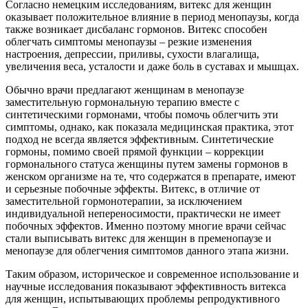
Согласно немецким исследованиям, витекс для женщин
оказывает положительное влияние в период менопаузы, когда
также возникает дисбаланс гормонов. Витекс способен
облегчать симптомы менопаузы – резкие изменения
настроения, депрессии, приливы, сухости влагалища,
увеличения веса, усталости и даже боль в суставах и мышцах.
Обычно врачи предлагают женщинам в менопаузе
заместительную гормональную терапию вместе с
синтетическими гормонами, чтобы помочь облегчить эти
симптомы, однако, как показала медицинская практика, этот
подход не всегда является эффективным. Синтетические
гормоны, помимо своей прямой функции – коррекции
гормонального статуса женщины путем замены гормонов в
женском организме на те, что содержатся в препарате, имеют
и серьезные побочные эффекты. Витекс, в отличие от
заместительной гормонотерапии, за исключением
индивидуальной непереносимости, практически не имеет
побочных эффектов. Именно поэтому многие врачи сейчас
стали выписывать витекс для женщин в пременопаузе и
менопаузе для облегчения симптомов данного этапа жизни.
Таким образом, историческое и современное использование и
научные исследования показывают эффективность витекса
для женщин, испытывающих проблемы репродуктивного