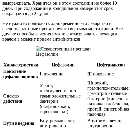
замораживать. Хранится он в этом состоянии не более 10
дней. При содержании в холодильной камере этот срок
сокращается до 2 суток.
Не нужно использовать одновременно это лекарство и
средства, которые препятствуют свертываемости крови. Все
другие способы лечения нужно согласовывать с лечащим
врачом в момент приема антибиотиков.
Характеристика
Цефазолин
Цефтриаксон
Поколение
I поколение
III поколение
цефалоспоринов
Широкий,
Узкий,
грамположительные 
преимущественно
грамотрицательные
Спектр
грамположительные
бактерии (кишечная
действия
бактерии
палочка, клебсиелла,
(стафилококки,
протей, синегнойная
стрептококки)
палочка)
Внутримышечно,
Внутримышечно,
Пути введения
внутривенно
внутривенно