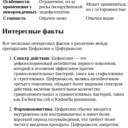
Особенности
Ограничено, из-за
Может применяться,
применения у
риска билирубиновой
но с осторожностью
новорожденных
энцефалопатии
Стоимость
Обычно ниже
Обычно выше
Интересные факты
Вот несколько интересных фактов о различиях между
препаратами Цефазолин и Цефтриаксон:
Спектр действия
: Цефазолин — это
цефалоспориновый антибиотик первого поколения,
который в основном эффективен против
грамположительных бактерий, таких как стафилококки
и стрептококки. Цефтриаксон, являясь антибиотиком
третьего поколения, обладает более широким спектром
действия, включая значительное количество
грамположительных и грамнегативных бактерий, таких
как Escherichia coli и Klebsiella pneumoniae.
Фармакокинетика
: Цефазолин обычно вводится
внутривенно или внутримышечно и имеет более
короткий период полувыведения, что требует более
частого введения препарата. Цефтриаксон, напротив,