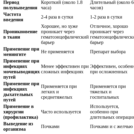
Период
Короткий (около 1.8
Длительный (около 6
полувыведения
часа)
часов)
Частота
2-4 раза в сутки
1-2 раза в сутки
введения
Хорошее, но хуже
Отличное, хорошо
Проникновение
проникает через
проникает через
в ткани
гематоэнцефалический
гематоэнцефалическ
барьер
барьер
Применение при
Не применяется
Препарат выбора
менингите
Применение при
инфекциях
Менее эффективен при
Эффективен, особен
мочевыводящих
сложных инфекциях
при осложненных
путей
Применение при
Применяется при
Применяется при
инфекциях
легких и
тяжелых и
дыхательных
среднетяжелых
госпитальных
путей
Применение в
Используется,
хирургии
Часто используется
особенно при
(профилактика)
длительных операци
Выведение из
Почками
Почками и с желчью
организма