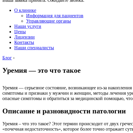
Ваша заявка принята. Ожидайте звонка.
О клинике
Информация для пациентов
Управляющие органы
Наши услуги
Цены
Лицензии
Контакты
Наши специалисты
Блог
›
Уремия — это что такое
Уремия — серьезное состояние, возникающее из-за накопления 
симптомы и признаки у мужчин и женщин, методы лечения уре
опасные симптомы и обратиться за медицинской помощью, что
Описание и разновидности патологии
Уремия – что это такое? Этот термин происходит от двух греч
«почечная недостаточность», которое более точно отражает сут