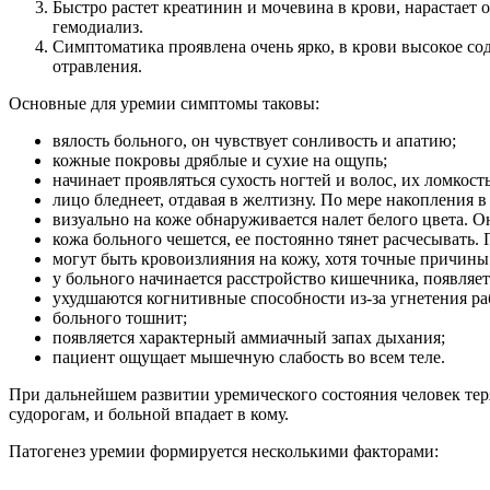
Быстро растет креатинин и мочевина в крови, нарастает 
гемодиализ.
Симптоматика проявлена очень ярко, в крови высокое со
отравления.
Основные для уремии симптомы таковы:
вялость больного, он чувствует сонливость и апатию;
кожные покровы дряблые и сухие на ощупь;
начинает проявляться сухость ногтей и волос, их ломкость
лицо бледнеет, отдавая в желтизну. По мере накопления в
визуально на коже обнаруживается налет белого цвета. 
кожа больного чешется, ее постоянно тянет расчесывать
могут быть кровоизлияния на кожу, хотя точные причины
у больного начинается расстройство кишечника, появляетс
ухудшаются когнитивные способности из-за угнетения р
больного тошнит;
появляется характерный аммиачный запах дыхания;
пациент ощущает мышечную слабость во всем теле.
При дальнейшем развитии уремического состояния человек тер
судорогам, и больной впадает в кому.
Патогенез уремии формируется несколькими факторами: