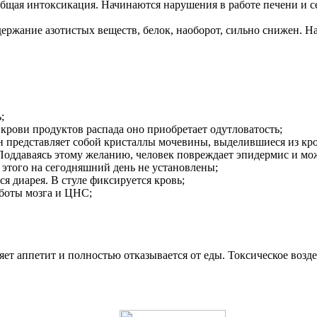
общая интоксикация. Начинаются нарушения в работе печени и с
держание азотистых веществ, белок, наоборот, сильно снижен. Н
;
 крови продуктов распада оно приобретает одутловатость;
Он представляет собой кристаллы мочевины, выделившиеся из кро
. Поддаваясь этому желанию, человек повреждает эпидермис и м
 этого на сегодняшний день не установлены;
я диарея. В стуле фиксируется кровь;
аботы мозга и ЦНС;
яет аппетит и полностью отказывается от еды. Токсическое во