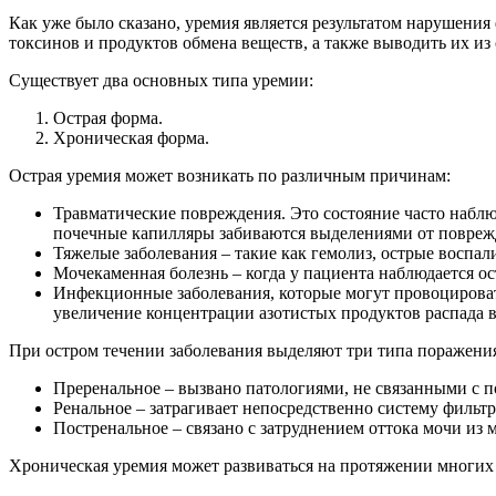
Как уже было сказано, уремия является результатом нарушени
токсинов и продуктов обмена веществ, а также выводить их из
Существует два основных типа уремии:
Острая форма.
Хроническая форма.
Острая уремия может возникать по различным причинам:
Травматические повреждения. Это состояние часто набл
почечные капилляры забиваются выделениями от повреж
Тяжелые заболевания – такие как гемолиз, острые воспа
Мочекаменная болезнь – когда у пациента наблюдается о
Инфекционные заболевания, которые могут провоцировать
увеличение концентрации азотистых продуктов распада в
При остром течении заболевания выделяют три типа поражени
Преренальное – вызвано патологиями, не связанными с п
Ренальное – затрагивает непосредственно систему фильт
Постренальное – связано с затруднением оттока мочи из
Хроническая уремия может развиваться на протяжении многих