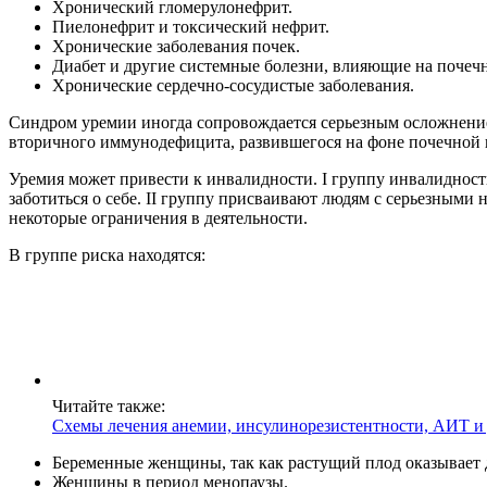
Хронический гломерулонефрит.
Пиелонефрит и токсический нефрит.
Хронические заболевания почек.
Диабет и другие системные болезни, влияющие на почеч
Хронические сердечно-сосудистые заболевания.
Синдром уремии иногда сопровождается серьезным осложнением
вторичного иммунодефицита, развившегося на фоне почечной 
Уремия может привести к инвалидности. I группу инвалидност
заботиться о себе. II группу присваивают людям с серьезными
некоторые ограничения в деятельности.
В группе риска находятся:
Читайте также:
Схемы лечения анемии, инсулинорезистентности, АИТ и
Беременные женщины, так как растущий плод оказывает 
Женщины в период менопаузы.