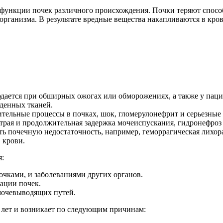
я функции почек различного происхождения. Почки теряют спос
 организма. В результате вредные вещества накапливаются в кро
юдается при обширных ожогах или обморожениях, а также у паци
денных тканей.
лительные процессы в почках, шок, гломерулонефрит и серьезны
страя и продолжительная задержка мочеиспускания, гидронефроз
 почечную недостаточность, например, геморрагическая лихорад
 крови.
я:
очками, и заболеваниями других органов.
рации почек.
 мочевыводящих путей.
 лет и возникает по следующим причинам: