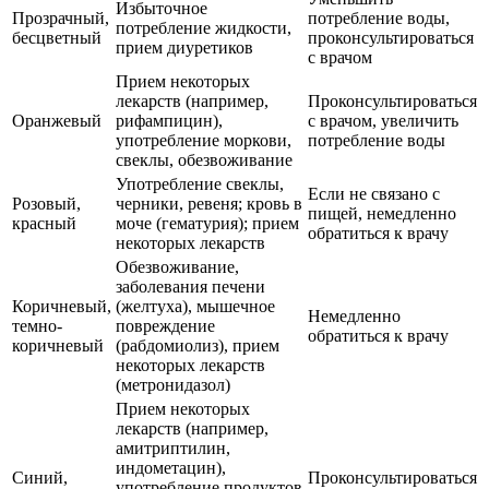
Избыточное
Прозрачный,
потребление воды,
потребление жидкости,
бесцветный
проконсультироваться
прием диуретиков
с врачом
Прием некоторых
лекарств (например,
Проконсультироваться
Оранжевый
рифампицин),
с врачом, увеличить
употребление моркови,
потребление воды
свеклы, обезвоживание
Употребление свеклы,
Если не связано с
Розовый,
черники, ревеня; кровь в
пищей, немедленно
красный
моче (гематурия); прием
обратиться к врачу
некоторых лекарств
Обезвоживание,
заболевания печени
Коричневый,
(желтуха), мышечное
Немедленно
темно-
повреждение
обратиться к врачу
коричневый
(рабдомиолиз), прием
некоторых лекарств
(метронидазол)
Прием некоторых
лекарств (например,
амитриптилин,
индометацин),
Синий,
Проконсультироваться
употребление продуктов