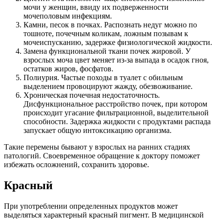
мочи у женщин, ввиду их подверженности
мочеполовым инфекциям.
Камни, песок в почках. Распознать недуг можно по
тошноте, почечным коликам, ложным позывам к
мочеиспусканию, задержке физиологической жидкости.
Замена функциональной ткани почек жировой. У
взрослых моча цвет меняет из-за выпада в осадок гноя,
остатков жиров, фосфатов.
Полиурия. Частые походы в туалет с обильным
выделением провоцируют жажду, обезвоживание.
Хроническая почечная недостаточность.
Дисфункциональное расстройство почек, при котором
происходит угасание фильтрационной, выделительной
способности. Задержка жидкости с продуктами распада
запускает общую интоксикацию организма.
Такие перемены бывают у взрослых на ранних стадиях
патологий. Своевременное обращение к доктору поможет
избежать осложнений, сохранить здоровье.
Красный
При употреблении определенных продуктов может
выделяться характерный красный пигмент. В медицинской