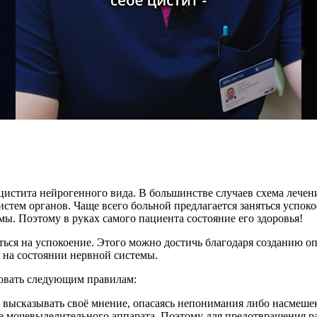
истита нейрогенного вида. В большинстве случаев схема лечен
стем органов. Чаще всего больной предлагается заняться успок
ы. Поэтому в руках самого пациента состояние его здоровья!
оиться на успокоение. Этого можно достичь благодаря созданию 
 на состоянии нервной системы.
довать следующим правилам:
высказывать своё мнение, опасаясь непонимания либо насмеше
е мочевыделительного аппарата. Поэтому для предотвращения р