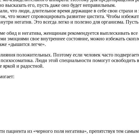
но высказать его, пусть даже оно будет неправильным.
али, что люди, длительное время держащие в себе свои страхи 
ок, что может спровоцировать развитие цистита. Чтобы избежать
утри негатив. Это всегда легко и полезно для организма. Пуст
е обид и негатива, женщинам рекомендуется выплескивать все э
и эмоциями свое внутреннее состояние, можно избежать скопле
аже «дышится легче».
яния положительных. Поэтому если человек часто подвергается н
ю психосоматика. Люди этой специальности помогут освободить 
е яркой и радостной.
могает:
и пациента из «черного поля негатива», препятствуя тем самым