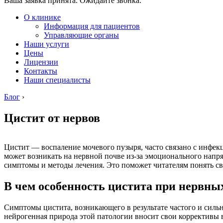
Ваша заявка принята. Ожидайте звонка.
О клинике
Информация для пациентов
Управляющие органы
Наши услуги
Цены
Лицензии
Контакты
Наши специалисты
Блог
›
Цистит от нервов
Цистит — воспаление мочевого пузыря, часто связано с инфек
может возникать на нервной почве из-за эмоционального напря
симптомы и методы лечения. Это поможет читателям понять св
В чем особенность цистита при нервны
Симптомы цистита, возникающего в результате частого и силь
нейрогенная природа этой патологии вносит свои коррективы в