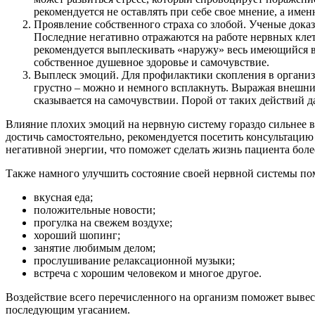
рекомендуется не оставлять при себе свое мнение, а имен
Проявление собственного страха со злобой. Ученые доказ
Последние негативно отражаются на работе нервных клет
рекомендуется выплескивать «наружу» весь имеющийся вн
собственное душевное здоровье и самочувствие.
Выплеск эмоций. Для профилактики скопления в организм
грустно – можно и немного всплакнуть. Выражая внешним
сказывается на самочувствии. Порой от таких действий д
Влияние плохих эмоций на нервную систему гораздо сильнее вли
достичь самостоятельно, рекомендуется посетить консультаци
негативной энергии, что поможет сделать жизнь пациента боле
Также намного улучшить состояние своей нервной системы по
вкусная еда;
положительные новости;
прогулка на свежем воздухе;
хороший шопинг;
занятие любимым делом;
прослушивание релаксационной музыки;
встреча с хорошим человеком и многое другое.
Воздействие всего перечисленного на организм поможет вывест
последующим угасанием.