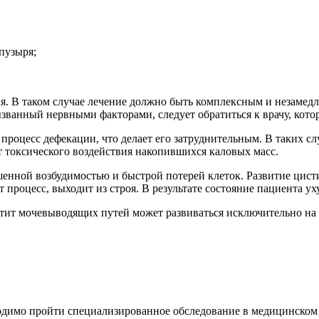
пузыря;
 В таком случае лечение должно быть комплексным и незамедли
званный нервными факторами, следует обратиться к врачу, кот
процесс дефекации, что делает его затруднительным. В таких сл
от токсического воздействия накопившихся каловых масс.
шенной возбудимостью и быстрой потерей клеток. Развитие цис
 процесс, выходит из строя. В результате состояние пациента у
тит мочевыводящих путей может развиваться исключительно на 
одимо пройти специализированное обследование в медицинском