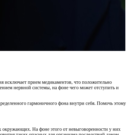
ия исключает прием медикаментов, что положительно
оением нервной системы, на фоне чего может отступить и
определенного гармоничного фона внутри себя. Помочь этому
к окружающих. На фоне этого от невыговоренности у них
азвития таких опасных для организма последствий дамам