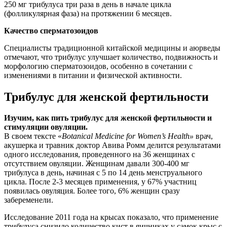
250 мг трибулуса три раза в день в начале цикла
(фолликулярная фаза) на протяжении 6 месяцев.
Качество сперматозоидов
Специалисты традиционной китайской медицины и аюрведы
отмечают, что трибулус улучшает количество, подвижность и
морфологию сперматозоидов, особенно в сочетании с
изменениями в питании и физической активности.
Трибулус для женской фертильности
Изучим, как пить трибулус для женской фертильности и
стимуляции овуляции.
В своем тексте «
Botanical Medicine for Women’s Health
»
врач,
акушерка и травник доктор Авива Ромм делится результатами
одного исследования, проведенного на 36 женщинах с
отсутствием овуляции. Женщинам давали 300-400 мг
трибулуса в день, начиная с 5 по 14 день менструального
цикла. После 2-3 месяцев применения, у 67% участниц
появилась овуляция. Более того, 6% женщин сразу
забеременели.
Исследование 2011 года на крысах показало, что применение
трибулуса снизило количество кист в яичниках у самок крыс с