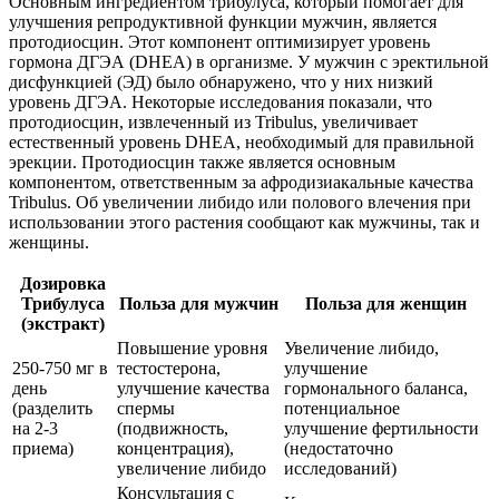
Основным ингредиентом трибулуса, который помогает для
улучшения репродуктивной функции мужчин, является
протодиосцин. Этот компонент оптимизирует уровень
гормона ДГЭА (DHEA) в организме. У мужчин с эректильной
дисфункцией (ЭД) было обнаружено, что у них низкий
уровень ДГЭА. Некоторые исследования показали, что
протодиосцин, извлеченный из Tribulus, увеличивает
естественный уровень DHEA, необходимый для правильной
эрекции. Протодиосцин также является основным
компонентом, ответственным за афродизиакальные качества
Tribulus. Об увеличении либидо или полового влечения при
использовании этого растения сообщают как мужчины, так и
женщины.
Дозировка
Трибулуса
Польза для мужчин
Польза для женщин
(экстракт)
Повышение уровня
Увеличение либидо,
250-750 мг в
тестостерона,
улучшение
день
улучшение качества
гормонального баланса,
(разделить
спермы
потенциальное
на 2-3
(подвижность,
улучшение фертильности
приема)
концентрация),
(недостаточно
увеличение либидо
исследований)
Консультация с