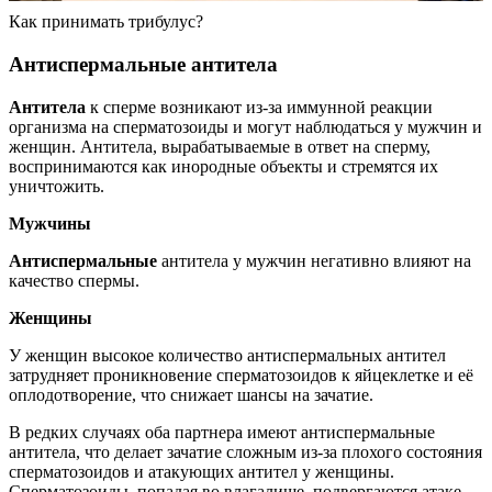
Как принимать трибулус?
Антиспермальные антитела
Антитела
к сперме возникают из-за иммунной реакции
организма на сперматозоиды и могут наблюдаться у мужчин и
женщин. Антитела, вырабатываемые в ответ на сперму,
воспринимаются как инородные объекты и стремятся их
уничтожить.
Мужчины
Антиспермальные
антитела у мужчин негативно влияют на
качество спермы.
Женщины
У женщин высокое количество антиспермальных антител
затрудняет проникновение сперматозоидов к яйцеклетке и её
оплодотворение, что снижает шансы на зачатие.
В редких случаях оба партнера имеют антиспермальные
антитела, что делает зачатие сложным из-за плохого состояния
сперматозоидов и атакующих антител у женщины.
Сперматозоиды, попадая во влагалище, подвергаются атаке