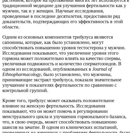
растением, которое на протяжении многих лет используется в
традиционной медицине для улучшения фертильности как у
мужчин, так и у женщин. Научные исследования,
проведенные в последние десятилетия, предоставили ряд
доказательств, подтверждающих его эффективность в этой
области.
Одним из основных компонентов трибулуса являются
сапонины, которые, как было установлено, могут
способствовать повышению уровня тестостерона у мужчин.
Исследования показывают, что увеличение уровня этого
гормона может положительно влиять на качество спермы,
увеличивая подвижность и количество сперматозоидов. В
одном из исследований, опубликованных в
Journal of
Ethnopharmacology
, было установлено, что мужчины,
принимающие экстракт трибулуса, показали значительное
улучшение в показателях фертильности по сравнению с
контрольной группой.
Кроме того, трибулус может оказывать положительное
влияние на женскую фертильность. Исследования
показывают, что он может помочь в регулировании
менструального цикла и улучшении гормонального баланса,
что, в свою очередь, может способствовать повышению
шансов на зачатие. В одном из клинических испытаний,
проведенных на женщинах с проблемами фертильности, было