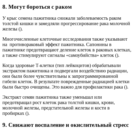
8. Могут бороться с раком
У крыс семена пажитника снижали заболеваемость раком
толстой кишки и замедляли прогрессирование рака молочной
железы ().
Многочисленные клеточные исследования также указывают
на противораковый эффект пажитника. Сапонины в
пажитнике предотвращают деление клеток в раковых клетках,
а также стимулируют сигналы «самоубийства» клеток ().
Когда здоровые Т-клетки (тип лейкоцитов) обрабатывали
экстрактом пажитника и подвергали воздействию радиации,
они были более чувствительны к запрограммированной
гибели клеток. В результате поврежденные радиацией клетки
были быстро очищены. Это важно для профилактики рака ().
Экстракт семян пажитника также уменьшал или
предотвращал рост клеток рака толстой кишки, крови,
молочной железы, предстательной железы и кости в
пробирках ().
9. Снижают воспаление и окислительный стресс