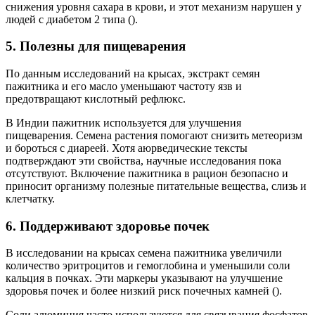
снижения уровня сахара в крови, и этот механизм нарушен у
людей с диабетом 2 типа ().
5. Полезны для пищеварения
По данным исследований на крысах, экстракт семян
пажитника и его масло уменьшают частоту язв и
предотвращают кислотный рефлюкс.
В Индии пажитник используется для улучшения
пищеварения. Семена растения помогают снизить метеоризм
и бороться с диареей. Хотя аюрведические тексты
подтверждают эти свойства, научные исследования пока
отсутствуют. Включение пажитника в рацион безопасно и
приносит организму полезные питательные вещества, слизь и
клетчатку.
6. Поддерживают здоровье почек
В исследовании на крысах семена пажитника увеличили
количество эритроцитов и гемоглобина и уменьшили соли
кальция в почках. Эти маркеры указывают на улучшение
здоровья почек и более низкий риск почечных камней ().
Соли алюминия часто используются для связывания фосфатов