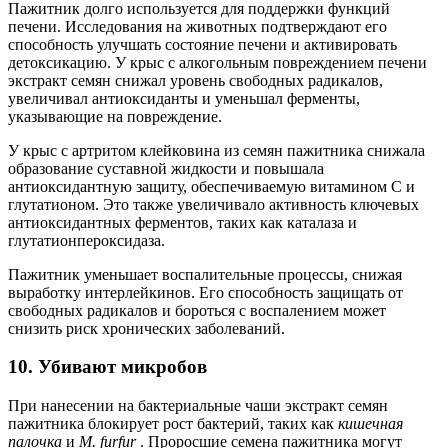
Пажитник долго используется для поддержки функций
печени. Исследования на животных подтверждают его
способность улучшать состояние печени и активировать
детоксикацию. У крыс с алкогольным повреждением печени
экстракт семян снижал уровень свободных радикалов,
увеличивал антиоксиданты и уменьшал ферменты,
указывающие на повреждение.
У крыс с артритом клейковина из семян пажитника снижала
образование суставной жидкости и повышала
антиоксидантную защиту, обеспечиваемую витамином С и
глутатионом. Это также увеличивало активность ключевых
антиоксидантных ферментов, таких как каталаза и
глутатионпероксидаза.
Пажитник уменьшает воспалительные процессы, снижая
выработку интерлейкинов. Его способность защищать от
свободных радикалов и бороться с воспалением может
снизить риск хронических заболеваний.
10. Убивают микробов
При нанесении на бактериальные чаши экстракт семян
пажитника блокирует рост бактерий, таких как
кишечная
палочка
и
M. furfur
. Проросшие семена пажитника могут