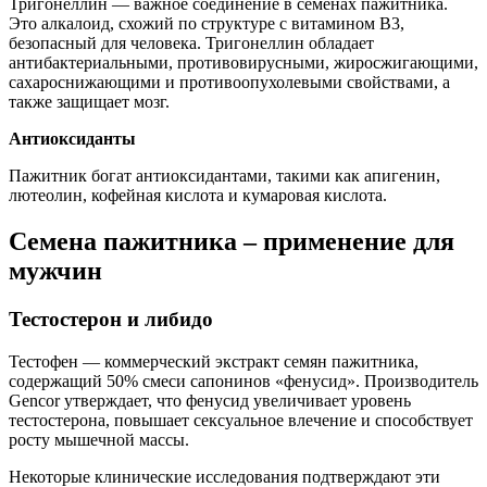
Тригонеллин — важное соединение в семенах пажитника.
Это алкалоид, схожий по структуре с витамином B3,
безопасный для человека. Тригонеллин обладает
антибактериальными, противовирусными, жиросжигающими,
сахароснижающими и противоопухолевыми свойствами, а
также защищает мозг.
Антиоксиданты
Пажитник богат антиоксидантами, такими как апигенин,
лютеолин, кофейная кислота и кумаровая кислота.
Семена пажитника – применение для
мужчин
Тестостерон и либидо
Тестофен — коммерческий экстракт семян пажитника,
содержащий 50% смеси сапонинов «фенусид». Производитель
Gencor утверждает, что фенусид увеличивает уровень
тестостерона, повышает сексуальное влечение и способствует
росту мышечной массы.
Некоторые клинические исследования подтверждают эти