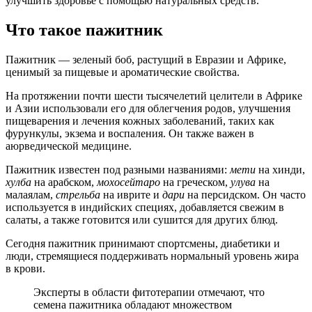
улучшить здоровье с помощью натуральных средств.
Что такое пажитник
Пажитник — зеленый боб, растущий в Евразии и Африке,
ценимый за пищевые и ароматические свойства.
На протяжении почти шести тысячелетий целители в Африке
и Азии использовали его для облегчения родов, улучшения
пищеварения и лечения кожных заболеваний, таких как
фурункулы, экзема и воспаления. Он также важен в
аюрведической медицине.
Пажитник известен под разными названиями:
мети
на хинди,
хулба
на арабском,
мохосейтаро
на греческом,
улува
на
малаялам,
стрельба
на иврите и
дари
на персидском. Он часто
используется в индийских специях, добавляется свежим в
салаты, а также готовится или сушится для других блюд.
Сегодня пажитник принимают спортсмены, диабетики и
люди, стремящиеся поддерживать нормальный уровень жира
в крови.
Эксперты в области фитотерапии отмечают, что
семена пажитника обладают множеством