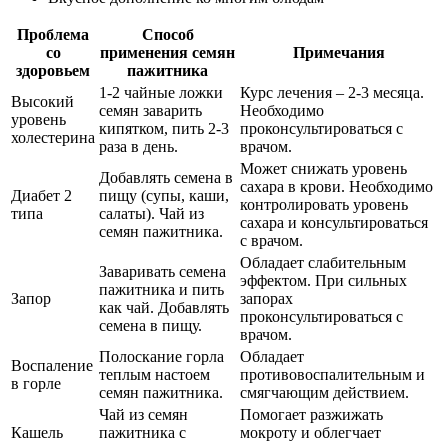
Проблема
Способ
со
применения семян
Примечания
здоровьем
пажитника
1-2 чайные ложки
Курс лечения – 2-3 месяца.
Высокий
семян заварить
Необходимо
уровень
кипятком, пить 2-3
проконсультироваться с
холестерина
раза в день.
врачом.
Может снижать уровень
Добавлять семена в
сахара в крови. Необходимо
Диабет 2
пищу (супы, каши,
контролировать уровень
типа
салаты). Чай из
сахара и консультироваться
семян пажитника.
с врачом.
Обладает слабительным
Заваривать семена
эффектом. При сильных
пажитника и пить
Запор
запорах
как чай. Добавлять
проконсультироваться с
семена в пищу.
врачом.
Полоскание горла
Обладает
Воспаление
теплым настоем
противовоспалительным и
в горле
семян пажитника.
смягчающим действием.
Чай из семян
Помогает разжижать
Кашель
пажитника с
мокроту и облегчает