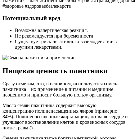
Пажитник – даёт жизненные силы #травы #травыдляздоровья
#здоровье #здоровьебезлекарств
Потенциальный вред
Возможна аллергическая реакция.
Не рекомендуется при беременности.
Существует риск негативного взаимодействия с
другими лекарствами.
Пищевая ценность пажитника
Сразу отметим, что, в основном, используются семена
пажитника – их применение в питании и медицине
неоценимо и приносит большую пользу организму.
Масло семян пажитника содержит высокую
концентрацию полиненасыщенных жиров (примерно
84%). Полиненасыщенные жиры защищают ваше сердце и
улучшают восстановление клеток и кровеносных сосудов
после травм ().
Семена пажитника также богаты клетчаткой, которая