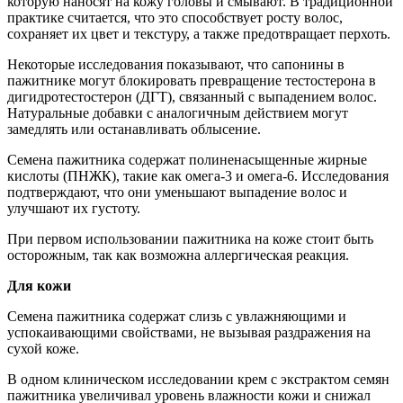
которую наносят на кожу головы и смывают. В традиционной
практике считается, что это способствует росту волос,
сохраняет их цвет и текстуру, а также предотвращает перхоть.
Некоторые исследования показывают, что сапонины в
пажитнике могут блокировать превращение тестостерона в
дигидротестостерон (ДГТ), связанный с выпадением волос.
Натуральные добавки с аналогичным действием могут
замедлять или останавливать облысение.
Семена пажитника содержат полиненасыщенные жирные
кислоты (ПНЖК), такие как омега-3 и омега-6. Исследования
подтверждают, что они уменьшают выпадение волос и
улучшают их густоту.
При первом использовании пажитника на коже стоит быть
осторожным, так как возможна аллергическая реакция.
Для кожи
Семена пажитника содержат слизь с увлажняющими и
успокаивающими свойствами, не вызывая раздражения на
сухой коже.
В одном клиническом исследовании крем с экстрактом семян
пажитника увеличивал уровень влажности кожи и снижал