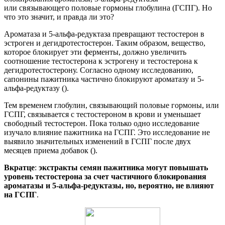
или связывающего половые гормоны глобулина (ГСПГ). Но
что это значит, и правда ли это?
Ароматаза и 5-альфа-редуктаза превращают тестостерон в
эстроген и дегидротестостерон. Таким образом, вещество,
которое блокирует эти ферменты, должно увеличить
соотношение тестостерона к эстрогену и тестостерона к
дегидротестостерону. Согласно одному исследованию,
сапонины пажитника частично блокируют ароматазу и 5-
альфа-редуктазу ().
Тем временем глобулин, связывающий половые гормоны, или
ГСПГ, связывается с тестостероном в крови и уменьшает
свободный тестостерон. Пока только одно исследование
изучало влияние пажитника на ГСПГ. Это исследование не
выявило значительных изменений в ГСПГ после двух
месяцев приема добавок ().
Вкратце
:
экстракты семян пажитника могут повышать
уровень тестостерона за счет частичного блокирования
ароматазы и 5-альфа-редуктазы, но, вероятно, не влияют
на ГСПГ
.