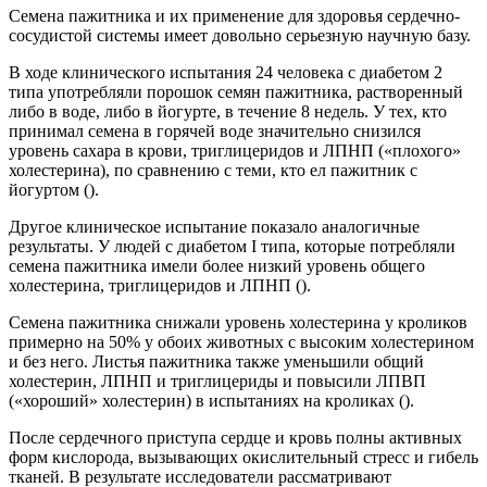
Семена пажитника и их применение для здоровья сердечно-
сосудистой системы имеет довольно серьезную научную базу.
В ходе клинического испытания 24 человека с диабетом 2
типа употребляли порошок семян пажитника, растворенный
либо в воде, либо в йогурте, в течение 8 недель. У тех, кто
принимал семена в горячей воде значительно снизился
уровень сахара в крови, триглицеридов и ЛПНП («плохого»
холестерина), по сравнению с теми, кто ел пажитник с
йогуртом ().
Другое клиническое испытание показало аналогичные
результаты. У людей с диабетом I типа, которые потребляли
семена пажитника имели более низкий уровень общего
холестерина, триглицеридов и ЛПНП ().
Семена пажитника снижали уровень холестерина у кроликов
примерно на 50% у обоих животных с высоким холестерином
и без него. Листья пажитника также уменьшили общий
холестерин, ЛПНП и триглицериды и повысили ЛПВП
(«хороший» холестерин) в испытаниях на кроликах ().
После сердечного приступа сердце и кровь полны активных
форм кислорода, вызывающих окислительный стресс и гибель
тканей. В результате исследователи рассматривают