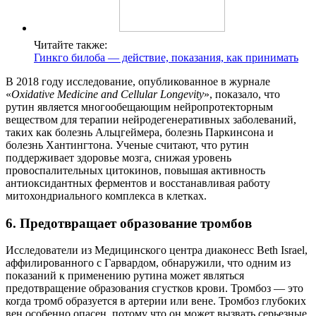
Читайте также:
Гинкго билоба — действие, показания, как принимать
В 2018 году исследование, опубликованное в журнале
«
Oxidative Medicine and Cellular Longevity
», показало, что
рутин является многообещающим нейропротекторным
веществом для терапии нейродегенеративных заболеваний,
таких как болезнь Альцгеймера, болезнь Паркинсона и
болезнь Хантингтона. Ученые считают, что рутин
поддерживает здоровье мозга, снижая уровень
провоспалительных цитокинов, повышая активность
антиоксидантных ферментов и восстанавливая работу
митохондриального комплекса в клетках.
6. Предотвращает образование тромбов
Исследователи из Медицинского центра диаконесс Beth Israel,
аффилированного с Гарвардом, обнаружили, что одним из
показаний к применению рутина может являться
предотвращение образования сгустков крови. Тромбоз — это
когда тромб образуется в артерии или вене. Тромбоз глубоких
вен особенно опасен, потому что он может вызвать серьезные