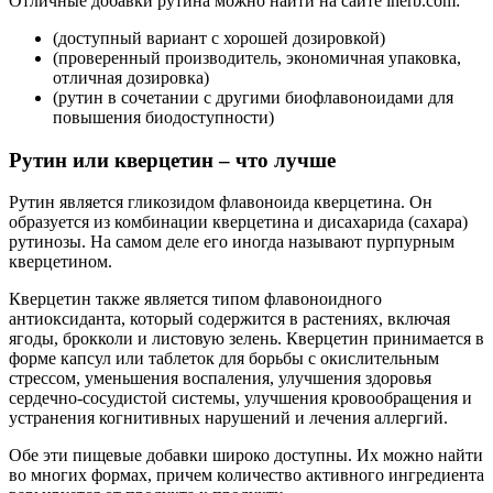
Отличные добавки рутина можно найти на сайте iherb.com:
(доступный вариант с хорошей дозировкой)
(проверенный производитель, экономичная упаковка,
отличная дозировка)
(рутин в сочетании с другими биофлавоноидами для
повышения биодоступности)
Рутин или кверцетин – что лучше
Рутин является гликозидом флавоноида кверцетина. Он
образуется из комбинации кверцетина и дисахарида (сахара)
рутинозы. На самом деле его иногда называют пурпурным
кверцетином.
Кверцетин также является типом флавоноидного
антиоксиданта, который содержится в растениях, включая
ягоды, брокколи и листовую зелень. Кверцетин принимается в
форме капсул или таблеток для борьбы с окислительным
стрессом, уменьшения воспаления, улучшения здоровья
сердечно-сосудистой системы, улучшения кровообращения и
устранения когнитивных нарушений и лечения аллергий.
Обе эти пищевые добавки широко доступны. Их можно найти
во многих формах, причем количество активного ингредиента