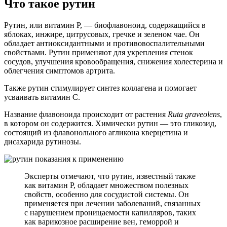
Что такое рутин
Рутин, или витамин Р, — биофлавоноид, содержащийся в
яблоках, инжире, цитрусовых, гречке и зеленом чае. Он
обладает антиоксидантными и противовоспалительными
свойствами. Рутин применяют для укрепления стенок
сосудов, улучшения кровообращения, снижения холестерина и
облегчения симптомов артрита.
Также рутин стимулирует синтез коллагена и помогает
усваивать витамин С.
Название флавоноида происходит от растения
Ruta graveolens
,
в котором он содержится. Химически рутин — это гликозид,
состоящий из флавонольного агликона кверцетина и
дисахарида рутинозы.
Эксперты отмечают, что рутин, известный также
как витамин P, обладает множеством полезных
свойств, особенно для сосудистой системы. Он
применяется при лечении заболеваний, связанных
с нарушением проницаемости капилляров, таких
как варикозное расширение вен, геморрой и