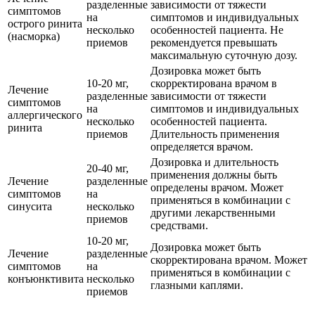
разделенные
зависимости от тяжести
симптомов
на
симптомов и индивидуальных
острого ринита
несколько
особенностей пациента. Не
(насморка)
приемов
рекомендуется превышать
максимальную суточную дозу.
Дозировка может быть
10-20 мг,
скорректирована врачом в
Лечение
разделенные
зависимости от тяжести
симптомов
на
симптомов и индивидуальных
аллергического
несколько
особенностей пациента.
ринита
приемов
Длительность применения
определяется врачом.
Дозировка и длительность
20-40 мг,
применения должны быть
Лечение
разделенные
определены врачом. Может
симптомов
на
применяться в комбинации с
синусита
несколько
другими лекарственными
приемов
средствами.
10-20 мг,
Дозировка может быть
Лечение
разделенные
скорректирована врачом. Может
симптомов
на
применяться в комбинации с
конъюнктивита
несколько
глазными каплями.
приемов