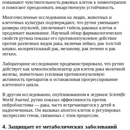
повышают чувствительность раковых клеток к химиотерапии
и помогают преодолевать лекарственную устойчивость.
Многочисленные исследования на людях, животных и
клеточных культурах подтверждают, что рутин уменьшает
размеры опухолей, увеличивает гибель раковых клеток и
продлевает выживание. Научный обзор фармакологических
свойств рутина показал его противоопухолевое действие
против различных видов рака, включая лейкоз, рак толстой
кишки, колоректальный рак, меланому, рак печени и рак
легких.
Лабораторное исследование продемонстрировало, что рутин
действует как хемосенсибилизатор для клеток рака молочной
железы, значительно усиливая противоопухолевую
активность препаратов и останавливая прогрессирование
клеточного цикла.
В другом исследовании, опубликованном в
журнале Scientific
World Journal,
рутин показал эффективность против
нейробластомы — рака, часто встречающегося у детей в
надпочечниках. Он вызывал апоптоз клеток и регулировал
экспрессию генов, связанных с этим процессом.
4. Защищает от метаболических заболеваний