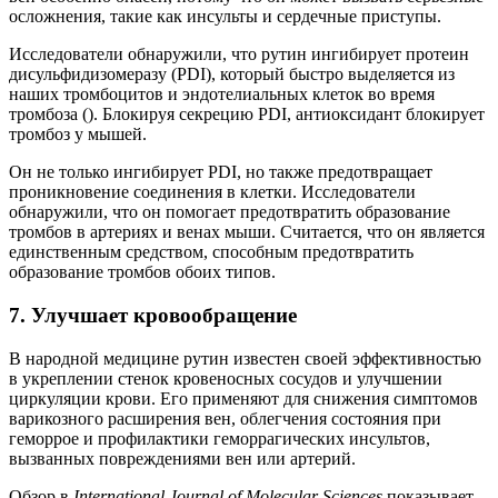
осложнения, такие как инсульты и сердечные приступы.
Исследователи обнаружили, что рутин ингибирует протеин
дисульфидизомеразу (PDI), который быстро выделяется из
наших тромбоцитов и эндотелиальных клеток во время
тромбоза (). Блокируя секрецию PDI, антиоксидант блокирует
тромбоз у мышей.
Он не только ингибирует PDI, но также предотвращает
проникновение соединения в клетки. Исследователи
обнаружили, что он помогает предотвратить образование
тромбов в артериях и венах мыши. Считается, что он является
единственным средством, способным предотвратить
образование тромбов обоих типов.
7. Улучшает кровообращение
В народной медицине рутин известен своей эффективностью
в укреплении стенок кровеносных сосудов и улучшении
циркуляции крови. Его применяют для снижения симптомов
варикозного расширения вен, облегчения состояния при
геморрое и профилактики геморрагических инсультов,
вызванных повреждениями вен или артерий.
Обзор в
International Journal of Molecular Sciences
показывает,