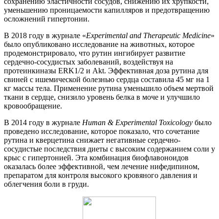
сохранению эластичности сосудов, снижению их хрупкости,
уменьшению проницаемости капилляров и предотвращению
осложнений гипертонии.
В 2018 году в журнале «
Experimental and Therapeutic Medicine
»
было опубликовано исследование на животных, которое
продемонстрировало, что рутин ингибирует развитие
сердечно-сосудистых заболеваний, воздействуя на
протеинкиназы ERK1/2 и Akt. Эффективная доза рутина для
свиней с ишемической болезнью сердца составила 45 мг на 1
кг массы тела. Применение рутина уменьшило объем мертвой
ткани в сердце, снизило уровень белка в моче и улучшило
кровообращение.
В 2014 году в журнале
Human & Experimental Toxicology
было
проведено исследование, которое показало, что сочетание
рутина и кверцетина снижает негативные сердечно-
сосудистые последствия диеты с высоким содержанием соли у
крыс с гипертонией. Эта комбинация биофлавоноидов
оказалась более эффективной, чем лечение нифедипином,
препаратом для контроля высокого кровяного давления и
облегчения боли в груди.