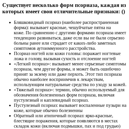
Существует несколько форм псориаза, каждая из
которых имеет свои отличительные признаки: ()
Бляшковидный псориаз (наиболее распространенная
форма): вызывает красные, чешуйчатые пятна на
коже. По сравнению с другими формами псориаза имеет
тенденцию развиваться, даже если вы не были серьезно
больны ранее или страдает от каких-либо заметных
симптомов аутоиммунного расстройства.
Псориаз ногтей или кожи головы: поражает ногтевые
ложа и голову, вызывая сухость и отслоение ногтей
«Легкий псориаз»: вызывает менее серьезные симптомы
псориаза, чем другие формы, и может быть ошибочно
принят за экзему или даже перхоть. Этот тип псориаза
обычно наиболее восприимчив к лекарствам,
использующим натуральные средства по уходу за кожей.
«Тяжелый псориаз»: термин, обычно используемый для
обозначения болезненных форм псориаза, включая
пустулезный и каплевидный псориаз.
Пустулезный псориаз: вызывает воспаленные пузыри на
коже, которые обычно болезненны
Обратный или атипичный псориаз: ярко-красные,
блестящие поражения, которые появляются в местах
складок кожи (включая подмышки, пах и под грудью)