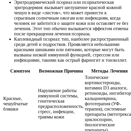
Эритродермический псориаз или псориатическая
эритродермия: вызывает шелушение красной кожной
чешуи в виде «листов», что может привести к
серьезным солнечным ожогам или инфекциям, когда
человек не заботится о защите кожи или оставляет ее без
лечения. Этот тип обычно вызывается эффектом отмены
после прекращения лечения псориаза.
Каплевидный псориаз: тип, наиболее распространенный
среди детей и подростков. Проявляется небольшими
красными шишками или пятнами, которые могут быть
вызваны низкой иммунной функцией, стрессом или
инфекциями, такими как острый фарингит и тонзиллит.
Симптом
Возможная Причина
Методы Лечения
Топические
кортикостероиды,
витамин D3 аналоги,
Нарушение работы
ретиноиды, ингибито
иммунной системы,
Красные,
кальциневрина,
генетическая
чешуйчатые
фототерапия (УФ-
предрасположенность,
бляшки
терапия), системные
стресс, инфекции,
препараты (метотрекса
травмы кожи
циклоспорин,
биологические
препараты)