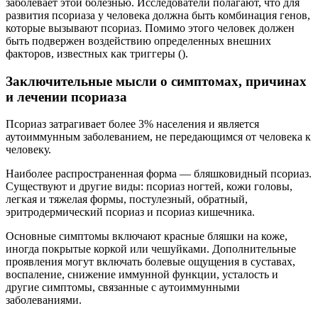
заболевает этой болезнью. Исследователи полагают, что для
развития псориаза у человека должна быть комбинация генов,
которые вызывают псориаз. Помимо этого человек должен
быть подвержен воздействию определенных внешних
факторов, известных как триггеры ().
Заключительные мысли о симптомах, причинах
и лечении псориаза
Псориаз затрагивает более 3% населения и является
аутоиммунным заболеванием, не передающимся от человека к
человеку.
Наиболее распространенная форма — бляшковидный псориаз.
Существуют и другие виды: псориаз ногтей, кожи головы,
легкая и тяжелая формы, постулезный, обратный,
эритродермический псориаз и псориаз кишечника.
Основные симптомы включают красные бляшки на коже,
иногда покрытые коркой или чешуйками. Дополнительные
проявления могут включать болевые ощущения в суставах,
воспаление, снижение иммунной функции, усталость и
другие симптомы, связанные с аутоиммунными
заболеваниями.