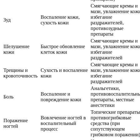
Смягчающие кремы и
мази, увлажнение кож
Воспаление кожи,
избегание
Зуд
сухость кожи
раздражителей,
противозудные
препараты
Смягчающие кремы и
Шелушение
Быстрое обновление
мази, увлажнение кож
кожи
клеток кожи
избегание
раздражителей
Смягчающие кремы и
Трещины и
Сухость и воспаление
мази, увлажнение кож
кровоточивость
кожи
избегание
раздражителей
Анальгетики,
Воспаление и
противовоспалительн
Боль
повреждение кожи
препараты, местные
анестетики
Топические препараты
Вовлечение ногтей в
противогрибковые
Поражение
воспалительный
средства (при
ногтей
процесс
сопутствующем
грибковом поражении