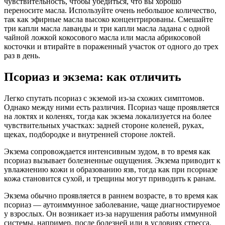
чувствительность, чтобы убедиться, что вы хорошо
переносите масла. Используйте очень небольшое количество,
так как эфирные масла высоко концентрированы. Смешайте
три капли масла лаванды и три капли масла ладана с одной
чайной ложкой кокосового масла или масла абрикосовой
косточки и втирайте в пораженный участок от одного до трех
раз в день.
Псориаз и экзема: как отличить
Легко спутать псориаз с экземой из-за схожих симптомов.
Однако между ними есть различия. Псориаз чаще проявляется
на локтях и коленях, тогда как экзема локализуется на более
чувствительных участках: задней стороне коленей, руках,
щеках, подбородке и внутренней стороне локтей.
Экзема сопровождается интенсивным зудом, в то время как
псориаз вызывает болезненные ощущения. Экзема приводит к
увлажнению кожи и образованию язв, тогда как при псориазе
кожа становится сухой, и трещины могут приводить к ранам.
Экзема обычно проявляется в раннем возрасте, в то время как
псориаз — аутоиммунное заболевание, чаще диагностируемое
у взрослых. Он возникает из-за нарушения работы иммунной
системы, например, после болезней или в условиях стресса.