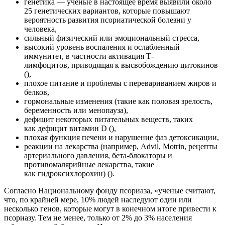
генетика — ученые в настоящее время выявили около
25 генетических вариантов, которые повышают
вероятность развития псориатической болезни у
человека,
сильный физический или эмоциональный стресса,
высокий уровень воспаления и ослабленный
иммунитет, в частности активация Т-
лимфоцитов, приводящая к высвобождению цитокинов
(),
плохое питание и проблемы с перевариванием жиров и
белков,
гормональные изменения (такие как половая зрелость,
беременность или менопауза),
дефицит некоторых питательных веществ, таких
как дефицит витамин D
(),
плохая функция печени и нарушение фаз детоксикации,
реакции на лекарства (например, Advil, Motrin, рецепты
артериального давления, бета-блокаторы и
противомалярийные лекарства, такие
как гидроксихлорохин) ().
Согласно Национальному фонду псориаза, «ученые считают,
что, по крайней мере, 10% людей наследуют один или
несколько генов, которые могут в конечном итоге привести к
псориазу. Тем не менее, только от 2% до 3% населения