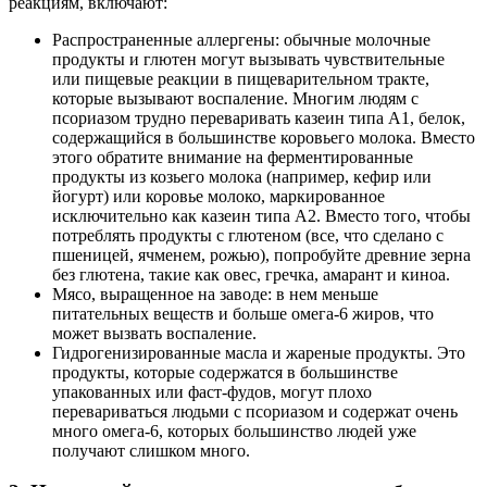
реакциям, включают:
Распространенные аллергены: обычные молочные
продукты и глютен могут вызывать чувствительные
или пищевые реакции в пищеварительном тракте,
которые вызывают воспаление. Многим людям с
псориазом трудно переваривать казеин типа А1, белок,
содержащийся в большинстве коровьего молока. Вместо
этого обратите внимание на ферментированные
продукты из козьего молока (например, кефир или
йогурт) или коровье молоко, маркированное
исключительно как казеин типа А2. Вместо того, чтобы
потреблять продукты с глютеном (все, что сделано с
пшеницей, ячменем, рожью), попробуйте древние зерна
без глютена, такие как овес, гречка, амарант и киноа.
Мясо, выращенное на заводе: в нем меньше
питательных веществ и больше омега-6 жиров, что
может вызвать воспаление.
Гидрогенизированные масла и жареные продукты. Это
продукты, которые содержатся в большинстве
упакованных или фаст-фудов, могут плохо
перевариваться людьми с псориазом и содержат очень
много омега-6, которых большинство людей уже
получают слишком много.