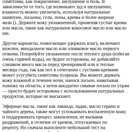
симптомы, как покраснение, шелушение и боль. В
зависимости от того, где возникают зуд и шелушение,
влажность можно увеличить, используя натуральные
шампуни, лосьоны, гели, пены, кремы и более жирные
мази (). Держите кожу увлажненной, применяя густые кремы
или масла, такие как натуральное кокосовое масло или масло
ши.
Другие варианты, помогающие удержать влагу, включают
вазелин, миндальное масло или оливковое масло первого
отжима. Попробуйте увлажнение после теплого душа (избегая
очень горячей воды), но будьте осторожны, не добавляйте
слишком много масла перед тренировкой или в теплые
месяцы года, так как пот в сочетании с густыми кремами
может усугубить симптомы псориаза. Вы можете держать
кожу влажной в течение ночи, нанося лосьон, наматывая
повязку на область, а затем аккуратно смывая лосьон по утрам
— просто будьте осторожны с использованием натуральных
продуктов, которые не высыхают.
Эфирные масла, такие как лаванда, ладан, масло герани и
чайного дерева, также могут успокаивать воспаленную кожу
и поддерживать процесс заживления, не вызывая
раздражений, в отличие от кремов, отпускаемых по
рецепту. Но сначала выполните небольшой тест на