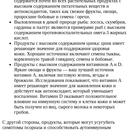
содержится почти во всех растительных продуктах с
высоким содержанием питательных веществ и
антиоксидантов, таких как свежие фрукты, овощи,
проросшие бобовые и семена / орехи.
Выловленная в дикой природе рыба: лосось, скумбрия,
сардины и палтус являются примерами рыб с высоким
содержанием противовоспалительных омега-3 жирных
кислот.
Продукты с высоким содержанием цинка: цинк имеет
решающее значение для поддержания здоровья
кожи. Хорошие источники включают семена тыквы,
кормленную травой говядину, семена и бобовые.
Продукты с высоким содержанием витаминов A и D.
Яркие овощи и фрукты — ваш лучший источник
витамин А, включая листовую зелень, ягоды и
брокколи. Исследования показывают, что витамин А
имеет решающее значение для заживления кожи и
действует как антиоксидант, который уменьшает
воспаление. Витамин D оказывает положительное
влияние на иммунную систему и клетки кожи и может
быть получен из яиц, сырого молока и некоторых
грибов.
С другой стороны, продукты, которые могут усугубить
симптомы псориаза и способствовать аутоиммунным