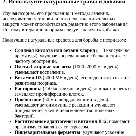
2. Используйте натуральные травы и добавки
Изучая псориаз, его проявления и методы лечения,
исследователи установили, что нехватка питательных
веществ может способствовать развитию этого заболевания.
Поэтому в терапию псориаза следует включать добавки.
Наилучшие натуральные средства для борьбы с псориазом:
Соляная кислота или бетаин хлорид
(1–3 капсулы во
время еды): улучшает переваривание белка и снижает
частоту обострений.
Омега-3 жирные кислоты
(1000–2000 мг в день):
уменьшают воспаление.
Витамин D3
(5000 МЕ в день): его недостаток связан с
развитием псориаза.
Расторопша
(250 мг трижды в день): очищает печень и
замедляет пролиферацию клеток.
Пробиотики
(50 миллиардов единиц в день):
уменьшают аутоиммунные реакции и улучшают
пищеварение, увеличивая количество полезных
бактерий.
Растительные адаптогены и витамин В12
: помогают
организму справляться со стрессом.
Пищеварительные ферменты
: улучшают усвоение