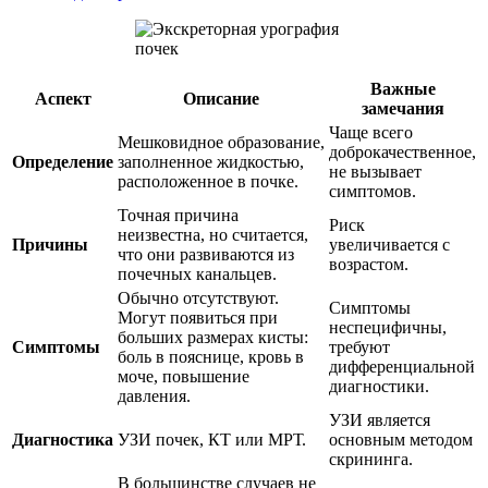
Важные
Аспект
Описание
замечания
Чаще всего
Мешковидное образование,
доброкачественное,
Определение
заполненное жидкостью,
не вызывает
расположенное в почке.
симптомов.
Точная причина
Риск
неизвестна, но считается,
Причины
увеличивается с
что они развиваются из
возрастом.
почечных канальцев.
Обычно отсутствуют.
Симптомы
Могут появиться при
неспецифичны,
больших размерах кисты:
Симптомы
требуют
боль в пояснице, кровь в
дифференциальной
моче, повышение
диагностики.
давления.
УЗИ является
Диагностика
УЗИ почек, КТ или МРТ.
основным методом
скрининга.
В большинстве случаев не