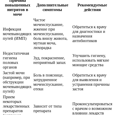
Причина
повышенных
Дополнительные
Рекомендуемые
нитритов в
симптомы
действия
моче
Частое
мочеиспускание,
Обратиться к врачу
Инфекция
жжение при
для диагностики и
мочевыводящих
мочеиспускании,
назначения
путей (ИМП)
боль внизу живота,
антибиотиков
мутная моча,
лихорадка
Недостаточная
Улучшить гигиену,
гигиена
Зуд, покраснение,
использовать мягкие
половых
неприятный запах
моющие средства
органов
Застой мочи
Боль в пояснице,
Обратиться к врачу
(например, при
затрудненное
для выявления и
обструкции
мочеиспускание,
устранения причины
мочевыводящих
отеки
застоя
путей)
Прием
некоторых
Проконсультироваться
лекарственных
Зависит от типа
с врачом о возможном
препаратов
препарата
влиянии лекарств