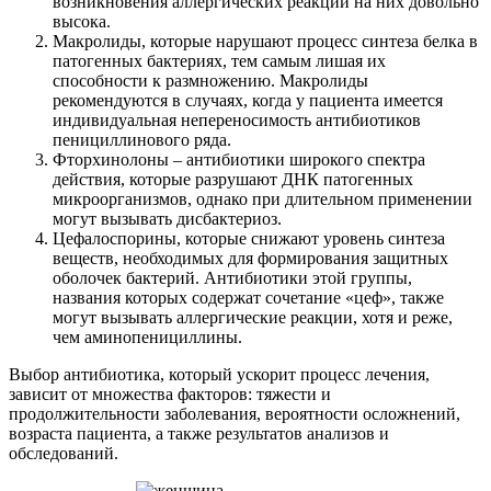
возникновения аллергических реакций на них довольно
высока.
Макролиды, которые нарушают процесс синтеза белка в
патогенных бактериях, тем самым лишая их
способности к размножению. Макролиды
рекомендуются в случаях, когда у пациента имеется
индивидуальная непереносимость антибиотиков
пенициллинового ряда.
Фторхинолоны – антибиотики широкого спектра
действия, которые разрушают ДНК патогенных
микроорганизмов, однако при длительном применении
могут вызывать дисбактериоз.
Цефалоспорины, которые снижают уровень синтеза
веществ, необходимых для формирования защитных
оболочек бактерий. Антибиотики этой группы,
названия которых содержат сочетание «цеф», также
могут вызывать аллергические реакции, хотя и реже,
чем аминопенициллины.
Выбор антибиотика, который ускорит процесс лечения,
зависит от множества факторов: тяжести и
продолжительности заболевания, вероятности осложнений,
возраста пациента, а также результатов анализов и
обследований.