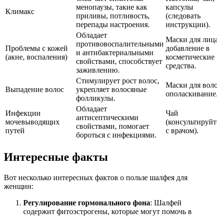
менопаузы, такие как
капсулы
Климакс
приливы, потливость,
(следовать
перепады настроения.
инструкции).
Обладает
Маски для лица
противовоспалительными
Проблемы с кожей
добавление в
и антибактериальными
(акне, воспаления)
косметические
свойствами, способствует
средства.
заживлению.
Стимулирует рост волос,
Маски для воло
Выпадение волос
укрепляет волосяные
ополаскивание
фолликулы.
Обладает
Инфекции
Чай
антисептическими
мочевыводящих
(консультируйт
свойствами, помогает
путей
с врачом).
бороться с инфекциями.
Интересные факты
Вот несколько интересных фактов о пользе шалфея для
женщин:
Регулирование гормонального фона
: Шалфей
содержит фитоэстрогены, которые могут помочь в