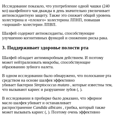
Исследование показало, что употребление одной чашки (240
мл) шалфейного чая дважды в день значительно увеличивает
антиоксидантную защиту. Также это снижает общий уровень
холестерина и «плохого» холестерина ЛПНП, повышая
«хороший» холестерин ЛПВП.
Шалфей содержит антиоксиданты, способствующие
улучшению когнитивных функций и снижению риска рака.
3. Поддерживает здоровье полости рта
Шалфей обладает антимикробным действием. И поэтому
может нейтрализовать микробы, способствующие
образованию зубного налета.
В одном исследовании было обнаружено, что полоскание рта
средством на основе шалфея эффективно
убивает бактерии
Streptococcus mutans
, которые известны тем,
что вызывают кариес и разрушение зубов (, ).
В исследовании в пробирке было доказано, что эфирное
масло шалфея убивает и останавливает
распространение
Candida albicans
, грибка, который также
может вызывать кариес (, ). Поэтому очень эффективно