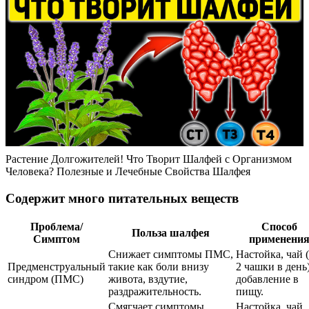
Растение Долгожителей! Что Творит Шалфей с Организмом
Человека? Полезные и Лечебные Свойства Шалфея
Содержит много питательных веществ
Проблема/
Способ
Польза шалфея
Симптом
применени
Снижает симптомы ПМС,
Настойка, чай (
Предменструальный
такие как боли внизу
2 чашки в день)
синдром (ПМС)
живота, вздутие,
добавление в
раздражительность.
пищу.
Смягчает симптомы
Настойка, чай,