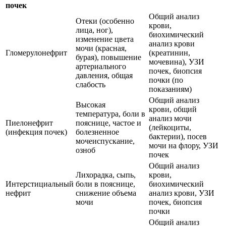
почек
Общий анализ
Отеки (особенно
крови,
лица, ног),
биохимический
изменение цвета
анализ крови
мочи (красная,
Гломерулонефрит
(креатинин,
бурая), повышение
мочевина), УЗИ
артериального
почек, биопсия
давления, общая
почки (по
слабость
показаниям)
Общий анализ
Высокая
крови, общий
температура, боли в
анализ мочи
Пиелонефрит
пояснице, частое и
(лейкоциты,
(инфекция почек)
болезненное
бактерии), посев
мочеиспускание,
мочи на флору, УЗИ
озноб
почек
Общий анализ
Лихорадка, сыпь,
крови,
Интерстициальный
боли в пояснице,
биохимический
нефрит
снижение объема
анализ крови, УЗИ
мочи
почек, биопсия
почки
Общий анализ