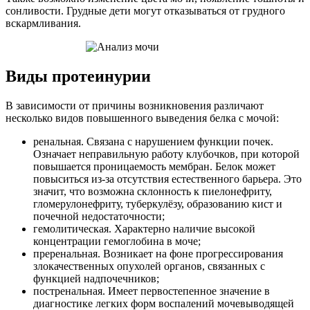
сонливости. Грудные дети могут отказываться от грудного
вскармливания.
Виды протеинурии
В зависимости от причины возникновения различают
несколько видов повышенного выведения белка с мочой:
ренальная. Связана с нарушением функции почек.
Означает неправильную работу клубочков, при которой
повышается проницаемость мембран. Белок может
повыситься из-за отсутствия естественного барьера. Это
значит, что возможна склонность к пиелонефриту,
гломерулонефриту, туберкулёзу, образованию кист и
почечной недостаточности;
гемолитическая. Характерно наличие высокой
концентрации гемоглобина в моче;
преренальная. Возникает на фоне прогрессирования
злокачественных опухолей органов, связанных с
функцией надпочечников;
постренальная. Имеет первостепенное значение в
диагностике легких форм воспалений мочевыводящей