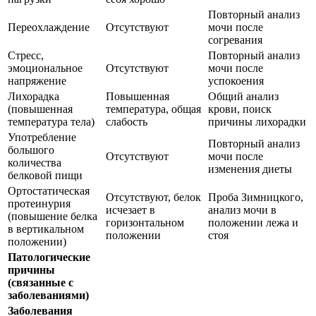
Повторный анализ
Переохлаждение
Отсутствуют
мочи после
согревания
Стресс,
Повторный анализ
эмоциональное
Отсутствуют
мочи после
напряжение
успокоения
Лихорадка
Повышенная
Общий анализ
(повышенная
температура, общая
крови, поиск
температура тела)
слабость
причины лихорадки
Употребление
Повторный анализ
большого
Отсутствуют
мочи после
количества
изменения диеты
белковой пищи
Ортостатическая
Отсутствуют, белок
Проба Зимницкого,
протеинурия
исчезает в
анализ мочи в
(повышение белка
горизонтальном
положении лежа и
в вертикальном
положении
стоя
положении)
Патологические
причины
(связанные с
заболеваниями)
Заболевания