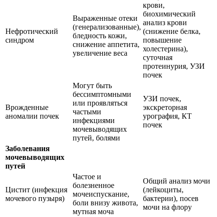
крови,
биохимический
Выраженные отеки
анализ крови
(генерализованные),
Нефротический
(снижение белка,
бледность кожи,
синдром
повышение
снижение аппетита,
холестерина),
увеличение веса
суточная
протеинурия, УЗИ
почек
Могут быть
бессимптомными
УЗИ почек,
или проявляться
Врожденные
экскреторная
частыми
аномалии почек
урография, КТ
инфекциями
почек
мочевыводящих
путей, болями
Заболевания
мочевыводящих
путей
Частое и
Общий анализ мочи
болезненное
Цистит (инфекция
(лейкоциты,
мочеиспускание,
мочевого пузыря)
бактерии), посев
боли внизу живота,
мочи на флору
мутная моча