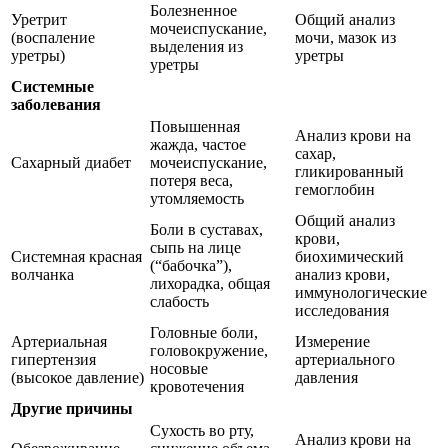
Болезненное
Уретрит
Общий анализ
мочеиспускание,
(воспаление
мочи, мазок из
выделения из
уретры)
уретры
уретры
Системные
заболевания
Повышенная
Анализ крови на
жажда, частое
сахар,
Сахарный диабет
мочеиспускание,
гликированный
потеря веса,
гемоглобин
утомляемость
Общий анализ
Боли в суставах,
крови,
сыпь на лице
Системная красная
биохимический
(“бабочка”),
волчанка
анализ крови,
лихорадка, общая
иммунологические
слабость
исследования
Головные боли,
Артериальная
Измерение
головокружение,
гипертензия
артериального
носовые
(высокое давление)
давления
кровотечения
Другие причины
Сухость во рту,
Анализ крови на