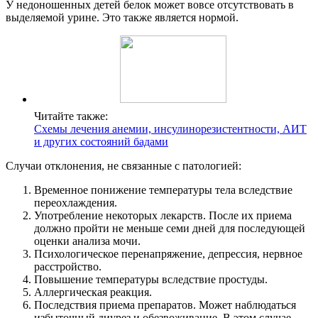
У недоношенных детей белок может вовсе отсутствовать в
выделяемой урине. Это также является нормой.
Читайте также:
Схемы лечения анемии, инсулинорезистентности, АИТ
и других состояний бадами
Случаи отклонения, не связанные с патологией:
Временное понижение температуры тела вследствие
переохлаждения.
Употребление некоторых лекарств. После их приема
должно пройти не меньше семи дней для последующей
оценки анализа мочи.
Психологическое перенапряжение, депрессия, нервное
расстройство.
Повышение температуры вследствие простуды.
Аллергическая реакция.
Последствия приема препаратов. Может наблюдаться
избыточный диурез и обезвоживание. В этом случае