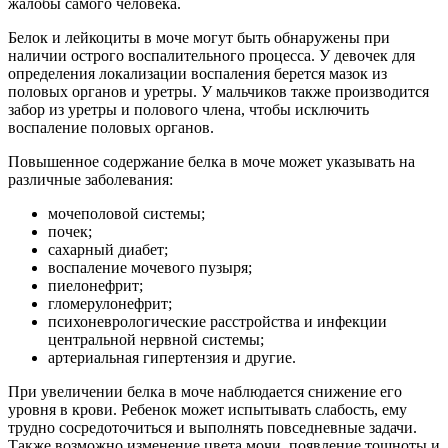
жалобы самого человека.
Белок и лейкоциты в моче могут быть обнаружены при
наличии острого воспалительного процесса. У девочек для
определения локализации воспаления берется мазок из
половых органов и уретры. У мальчиков также производится
забор из уретры и полового члена, чтобы исключить
воспаление половых органов.
Повышенное содержание белка в моче может указывать на
различные заболевания:
мочеполовой системы;
почек;
сахарный диабет;
воспаление мочевого пузыря;
пиелонефрит;
гломерулонефрит;
психоневрологические расстройства и инфекции
центральной нервной системы;
артериальная гипертензия и другие.
При увеличении белка в моче наблюдается снижение его
уровня в крови. Ребенок может испытывать слабость, ему
трудно сосредоточиться и выполнять повседневные задачи.
Также возможно изменение цвета мочи, появление тошноты и