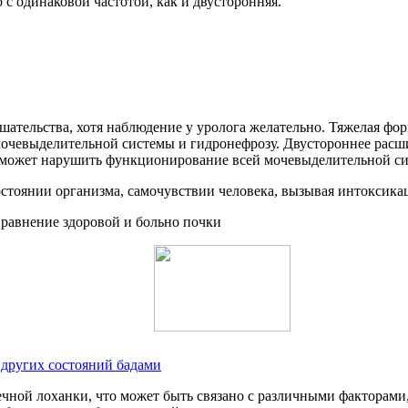
с одинаковой частотой, как и двусторонняя.
тельства, хотя наблюдение у уролога желательно. Тяжелая форм
очевыделительной системы и гидронефрозу. Двустороннее расши
и и может нарушить функционирование всей мочевыделительной с
остоянии организма, самочувствии человека, вызывая интоксик
 других состояний бадами
ечной лоханки, что может быть связано с различными факторам