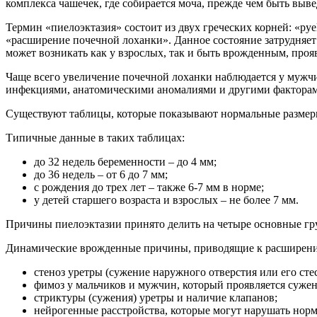
комплекса чашечек, где собирается моча, прежде чем быть выв
Термин «пиелоэктазия» состоит из двух греческих корней: «pye
«расширение почечной лоханки». Данное состояние затрудняет
может возникать как у взрослых, так и быть врожденным, проя
Чаще всего увеличение почечной лоханки наблюдается у мужчи
инфекциями, анатомическими аномалиями и другими фактора
Существуют таблицы, которые показывают нормальные размеры
Типичные данные в таких таблицах:
до 32 недель беременности – до 4 мм;
до 36 недель – от 6 до 7 мм;
с рождения до трех лет – также 6-7 мм в норме;
у детей старшего возраста и взрослых – не более 7 мм.
Причины пиелоэктазии принято делить на четыре основные гр
Динамические врожденные причины, приводящие к расширени
стеноз уретры (сужение наружного отверстия или его сте
фимоз у мальчиков и мужчин, который проявляется суже
стриктуры (сужения) уретры и наличие клапанов;
нейрогенные расстройства, которые могут нарушать нор