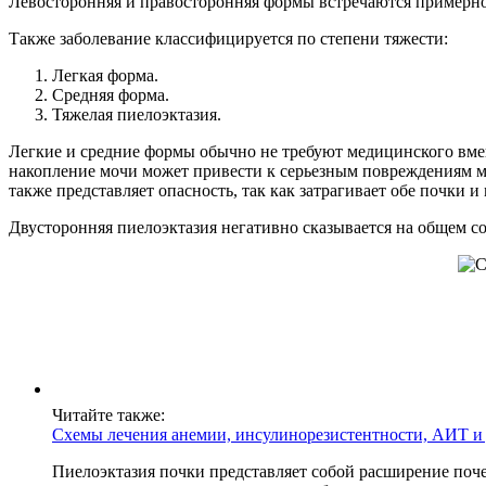
Левосторонняя и правосторонняя формы встречаются примерно 
Также заболевание классифицируется по степени тяжести:
Легкая форма.
Средняя форма.
Тяжелая пиелоэктазия.
Легкие и средние формы обычно не требуют медицинского вмеша
накопление мочи может привести к серьезным повреждениям м
также представляет опасность, так как затрагивает обе почк
Двусторонняя пиелоэктазия негативно сказывается на общем с
Читайте также:
Схемы лечения анемии, инсулинорезистентности, АИТ и
Пиелоэктазия почки представляет собой расширение поч