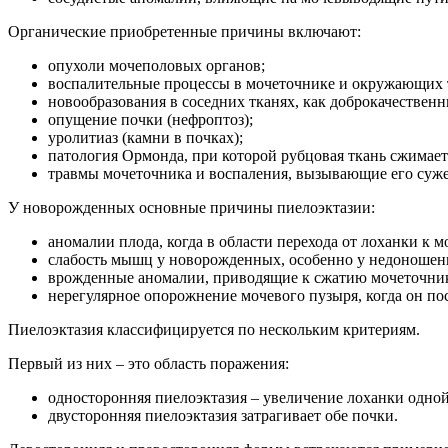
Органические приобретенные причины включают:
опухоли мочеполовых органов;
воспалительные процессы в мочеточнике и окружающих 
новообразования в соседних тканях, как доброкачественн
опущение почки (нефроптоз);
уролитиаз (камни в почках);
патология Ормонда, при которой рубцовая ткань сжимает
травмы мочеточника и воспаления, вызывающие его суж
У новорожденных основные причины пиелоэктазии:
аномалии плода, когда в области перехода от лоханки к 
слабость мышц у новорожденных, особенно у недоношен
врожденные аномалии, приводящие к сжатию мочеточник
нерегулярное опорожнение мочевого пузыря, когда он по
Пиелоэктазия классифицируется по нескольким критериям.
Первый из них – это область поражения:
односторонняя пиелоэктазия – увеличение лоханки одной 
двусторонняя пиелоэктазия затрагивает обе почки.