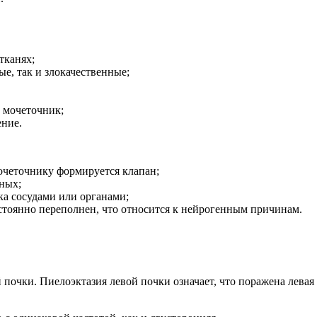
тканях;
ые, так и злокачественные;
 мочеточник;
ение.
мочеточнику формируется клапан;
ных;
а сосудами или органами;
стоянно переполнен, что относится к нейрогенным причинам.
почки. Пиелоэктазия левой почки означает, что поражена левая п