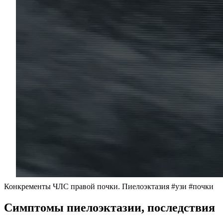
Конкременты ЧЛС правой почки. Пиелоэктазия #узи #почки
Симптомы пиелоэктазии, последствия