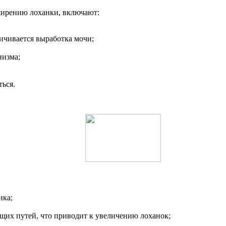
ирению лоханки, включают:
личивается выработка мочи;
низма;
ться.
ика;
их путей, что приводит к увеличению лоханок;
.