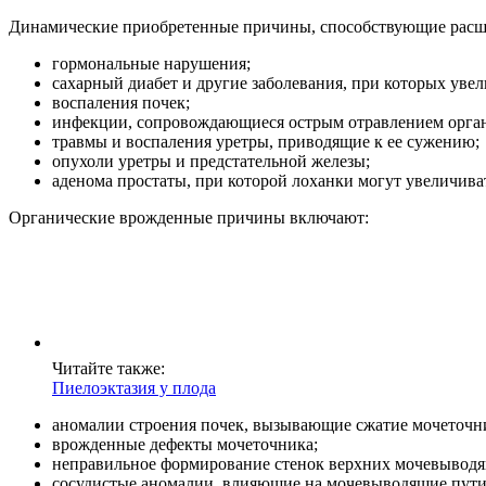
Динамические приобретенные причины, способствующие расш
гормональные нарушения;
сахарный диабет и другие заболевания, при которых уве
воспаления почек;
инфекции, сопровождающиеся острым отравлением орга
травмы и воспаления уретры, приводящие к ее сужению;
опухоли уретры и предстательной железы;
аденома простаты, при которой лоханки могут увеличива
Органические врожденные причины включают:
Читайте также:
Пиелоэктазия у плода
аномалии строения почек, вызывающие сжатие мочеточн
врожденные дефекты мочеточника;
неправильное формирование стенок верхних мочевыводящ
сосудистые аномалии, влияющие на мочевыводящие пути