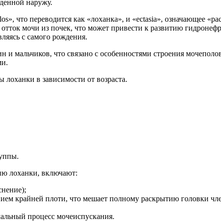
еденной наружу.
los», что переводится как «лоханка», и «ectasia», означающее «
 отток мочи из почек, что может привести к развитию гидронеф
вляясь с самого рождения.
н и мальчиков, что связано с особенностями строения мочепол
ми.
 лоханки в зависимости от возраста.
уппы.
ю лоханки, включают:
снение);
нием крайней плоти, что мешает полному раскрытию головки чле
мальный процесс мочеиспускания.