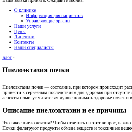
Ваша заявка принята. Ожидайте звонка.
О клинике
Информация для пациентов
Управляющие органы
Наши услуги
Цены
Лицензии
Контакты
Наши специалисты
Блог
›
Пиелоэктазия почки
Пиелоэктазия почек — состояние, при котором происходит ра
привести к серьезным последствиям для здоровья при отсутст
аспекты помогут читателям лучше понимать здоровье почек и 
Описание пиелоэктазии и ее причины
Что такое пиелоэктазия? Чтобы ответить на этот вопрос, важн
Почки фильтруют продукты обмена веществ и токсичные веществ