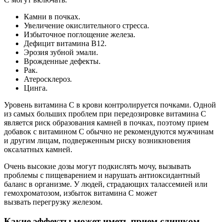
Камни в почках.
Увеличение окислительного стресса.
Избыточное поглощение железа.
Дефицит витамина В12.
Эрозия зубной эмали.
Врожденные дефекты.
Рак.
Атеросклероз.
Цинга.
Уровень витамина С в крови контролируется почками. Одной
из самых больших проблем при передозировке витамина С
является риск образования камней в почках, поэтому прием
добавок с витамином С обычно не рекомендуются мужчинам
и другим лицам, подверженным риску возникновения
оксалатных камней.
Очень высокие дозы могут подкислять мочу, вызывать
проблемы с пищеварением и нарушать антиоксидантный
баланс в организме. У людей, страдающих талассемией или
гемохроматозом, избыток витамина С может
вызвать перегрузку железом.
Какие эффекты может иметь прием слишком