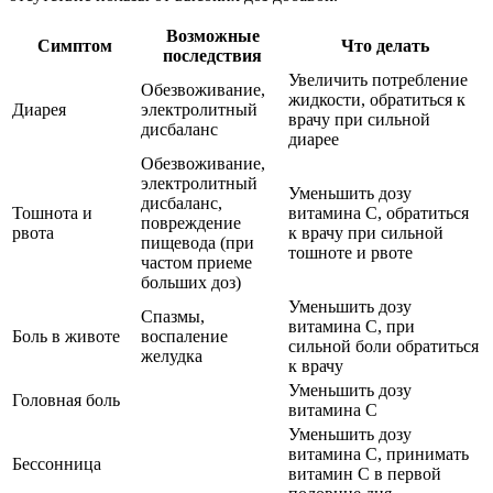
Возможные
Симптом
Что делать
последствия
Увеличить потребление
Обезвоживание,
жидкости, обратиться к
Диарея
электролитный
врачу при сильной
дисбаланс
диарее
Обезвоживание,
электролитный
Уменьшить дозу
дисбаланс,
Тошнота и
витамина С, обратиться
повреждение
рвота
к врачу при сильной
пищевода (при
тошноте и рвоте
частом приеме
больших доз)
Уменьшить дозу
Спазмы,
витамина С, при
Боль в животе
воспаление
сильной боли обратиться
желудка
к врачу
Уменьшить дозу
Головная боль
витамина С
Уменьшить дозу
витамина С, принимать
Бессонница
витамин С в первой