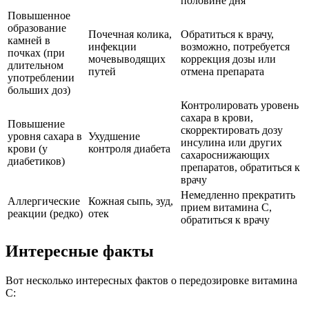
половине дня
Повышенное
образование
Почечная колика,
Обратиться к врачу,
камней в
инфекции
возможно, потребуется
почках (при
мочевыводящих
коррекция дозы или
длительном
путей
отмена препарата
употреблении
больших доз)
Контролировать уровень
сахара в крови,
Повышение
скорректировать дозу
уровня сахара в
Ухудшение
инсулина или других
крови (у
контроля диабета
сахароснижающих
диабетиков)
препаратов, обратиться к
врачу
Немедленно прекратить
Аллергические
Кожная сыпь, зуд,
прием витамина С,
реакции (редко)
отек
обратиться к врачу
Интересные факты
Вот несколько интересных фактов о передозировке витамина
С: