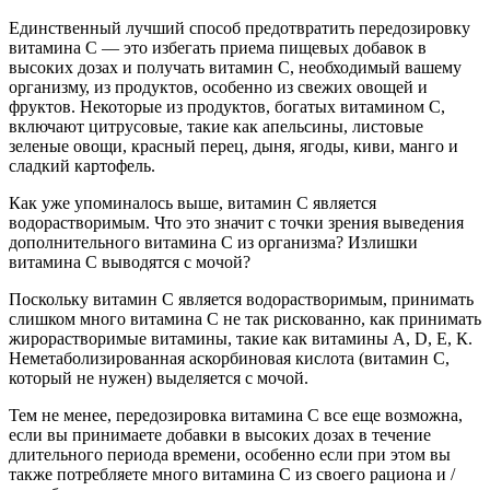
Единственный лучший способ предотвратить передозировку
витамина С — это избегать приема пищевых добавок в
высоких дозах и получать витамин С, необходимый вашему
организму, из продуктов, особенно из свежих овощей и
фруктов. Некоторые из продуктов, богатых витамином С,
включают цитрусовые, такие как апельсины, листовые
зеленые овощи, красный перец, дыня, ягоды, киви, манго и
сладкий картофель.
Как уже упоминалось выше, витамин С является
водорастворимым. Что это значит с точки зрения выведения
дополнительного витамина С из организма? Излишки
витамина С выводятся с мочой?
Поскольку витамин С является водорастворимым, принимать
слишком много витамина С не так рискованно, как принимать
жирорастворимые витамины, такие как витамины А, D, Е, К.
Неметаболизированная аскорбиновая кислота (витамин С,
который не нужен) выделяется с мочой.
Тем не менее, передозировка витамина С все еще возможна,
если вы принимаете добавки в высоких дозах в течение
длительного периода времени, особенно если при этом вы
также потребляете много витамина С из своего рациона и /