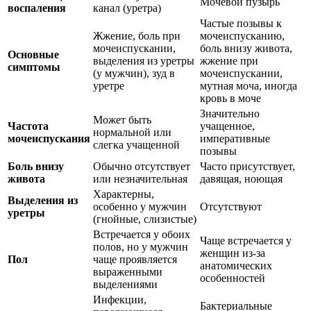
Мочевой пузырь
воспаления
канал (уретра)
Частые позывы к
Жжение, боль при
мочеиспусканию,
мочеиспускании,
боль внизу живота,
Основные
выделения из уретры
жжение при
симптомы
(у мужчин), зуд в
мочеиспускании,
уретре
мутная моча, иногда
кровь в моче
Значительно
Может быть
Частота
учащенное,
нормальной или
мочеиспускания
императивные
слегка учащенной
позывы
Боль внизу
Обычно отсутствует
Часто присутствует,
живота
или незначительная
давящая, ноющая
Характерны,
Выделения из
особенно у мужчин
Отсутствуют
уретры
(гнойные, слизистые)
Встречается у обоих
Чаще встречается у
полов, но у мужчин
женщин из-за
Пол
чаще проявляется
анатомических
выраженными
особенностей
выделениями
Инфекции,
Бактериальные