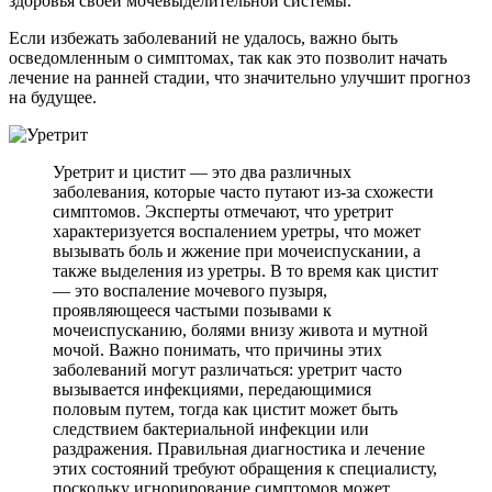
здоровья своей мочевыделительной системы.
Если избежать заболеваний не удалось, важно быть
осведомленным о симптомах, так как это позволит начать
лечение на ранней стадии, что значительно улучшит прогноз
на будущее.
Уретрит и цистит — это два различных
заболевания, которые часто путают из-за схожести
симптомов. Эксперты отмечают, что уретрит
характеризуется воспалением уретры, что может
вызывать боль и жжение при мочеиспускании, а
также выделения из уретры. В то время как цистит
— это воспаление мочевого пузыря,
проявляющееся частыми позывами к
мочеиспусканию, болями внизу живота и мутной
мочой. Важно понимать, что причины этих
заболеваний могут различаться: уретрит часто
вызывается инфекциями, передающимися
половым путем, тогда как цистит может быть
следствием бактериальной инфекции или
раздражения. Правильная диагностика и лечение
этих состояний требуют обращения к специалисту,
поскольку игнорирование симптомов может