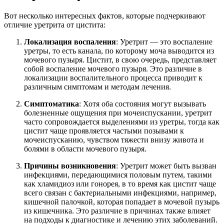
Вот несколько интересных фактов, которые подчеркивают
отличие уретрита от цистита:
Локализация воспаления
: Уретрит — это воспаление
уретры, то есть канала, по которому моча выводится из
мочевого пузыря. Цистит, в свою очередь, представляет
собой воспаление мочевого пузыря. Это различие в
локализации воспалительного процесса приводит к
различным симптомам и методам лечения.
Симптоматика
: Хотя оба состояния могут вызывать
болезненные ощущения при мочеиспускании, уретрит
часто сопровождается выделениями из уретры, тогда как
цистит чаще проявляется частыми позывами к
мочеиспусканию, чувством тяжести внизу живота и
болями в области мочевого пузыря.
Причины возникновения
: Уретрит может быть вызван
инфекциями, передающимися половым путем, такими
как хламидиоз или гонорея, в то время как цистит чаще
всего связан с бактериальными инфекциями, например,
кишечной палочкой, которая попадает в мочевой пузырь
из кишечника. Это различие в причинах также влияет
на подходы к диагностике и лечению этих заболеваний.