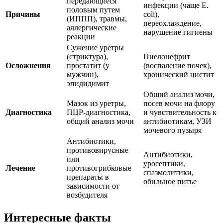
передающиеся
инфекции (чаще E.
половым путем
Причины
coli),
(ИППП), травмы,
переохлаждение,
аллергические
нарушение гигиены
реакции
Сужение уретры
(стриктура),
Пиелонефрит
Осложнения
простатит (у
(воспаление почек),
мужчин),
хронический цистит
эпидидимит
Общий анализ мочи,
Мазок из уретры,
посев мочи на флору
Диагностика
ПЦР-диагностика,
и чувствительность к
общий анализ мочи
антибиотикам, УЗИ
мочевого пузыря
Антибиотики,
противовирусные
Антибиотики,
или
уросептики,
Лечение
противогрибковые
спазмолитики,
препараты в
обильное питье
зависимости от
возбудителя
Интересные факты