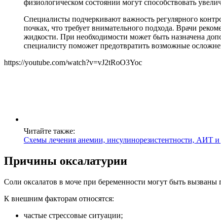
физиологическом состоянии могут способствовать увели
Специалисты подчеркивают важность регулярного контрол
почках, что требует внимательного подхода. Врачи реком
жидкости. При необходимости может быть назначена доп
специалисту поможет предотвратить возможные осложнени
https://youtube.com/watch?v=vJ2tRoO3Yoc
Читайте также:
Схемы лечения анемии, инсулинорезистентности, АИТ и
Причины оксалатурии
Соли оксалатов в моче при беременности могут быть вызваны
К внешним факторам относятся:
частые стрессовые ситуации;