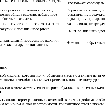
 в моче в небольших количествах, что
Продолжать соблюдать 
ск образования камней в почках,
Обратиться к врачу дл
шения обмена веществ, избыточное
(ограничение продукто
, богатых оксалатами.
воды, прием препарато
чно не имеет клинического значения.
Как правило, не требуе
ксалурии и повышенного риска
См. “Повышенный урове
спалительный процесс в почках или
Немедленно обратиться 
а также на другие патологии.
нных:
вой кислоты, которые могут образовываться в организме из-за м
ие диеты и метаболизма может привести к повышенному уровню 
латов в моче может увеличить риск образования почечных камн
т.
 быть индикатором различных состояний, включая проблемы с об
м рационом и, при необходимости, консультироваться с врачо