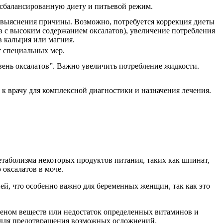
сбалансированную диету и питьевой режим.
я выяснения причины. Возможно, потребуется коррекция диеты
в с высоким содержанием оксалатов), увеличение потребления
в кальция или магния.
т специальных мер.
нь оксалатов”. Важно увеличить потребление жидкости.
к врачу для комплексной диагностики и назначения лечения.
етаболизма некоторых продуктов питания, таких как шпинат,
оксалатов в моче.
ей, что особенно важно для беременных женщин, так как это
меном веществ или недостаток определенных витаминов и
м для предотвращения возможных осложнений.