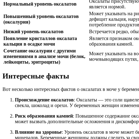
Оксалаты присутствуют
Нормальный уровень оксалатов
является нормой.
Может указывать на ри
Повышенный уровень оксалатов
дефицит кальция, нару
(оксалурия)
потребление продуктов
Низкий уровень оксалатов
Встречается редко, обы
Появление кристаллов оксалата
Является признаком о
кальция в осадке мочи
образования камней.
Сочетание оксалурии с другими
Может указывать на во
изменениями в анализе мочи (белок,
мочевыводящих путях, 
лейкоциты, эритроциты)
Интересные факты
Вот несколько интересных фактов о оксалатах в моче у береме
Происхождение оксалатов
: Оксалаты — это соли щавеле
свекла, шоколад и орехи. У беременных женщин изменен
Риск образования камней
: Повышенное содержание окса
может вызвать дополнительные осложнения и дискомфор
Влияние на здоровье
: Уровень оксалатов в моче может
минералов. Беременные женщины должны следить за свои