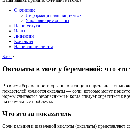
Ваша заявка принята. Ожидайте звонка.
О клинике
Информация для пациентов
Управляющие органы
Наши услуги
Цены
Лицензии
Контакты
Наши специалисты
Блог
›
Оксалаты в моче у беременной: что это
Во время беременности организм женщины претерпевает множе
показателей являются оксалаты — соли, которые могут присутст
нормы считаются безопасными и когда следует обратиться к в
на возможные проблемы.
Что это за показатель
Соли кальция и щавелевой кислоты (оксалаты) представляют с