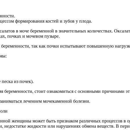
енности.
цессом формирования костей и зубов у плода.
салатов в моче беременной в значительных количествах. Оксала
ах, почках и мочевом пузыре.
д беременности, так как почки испытывают повышенную нагрузк
мы:
песка из почек).
емя беременности, стоит ознакомиться с основными причинами э
заниматься лечением мочекаменной болезни.
менной женщины может быть признаком различных процессов в о
и, недостатке жидкости или нарушениях обмена веществ. В пери