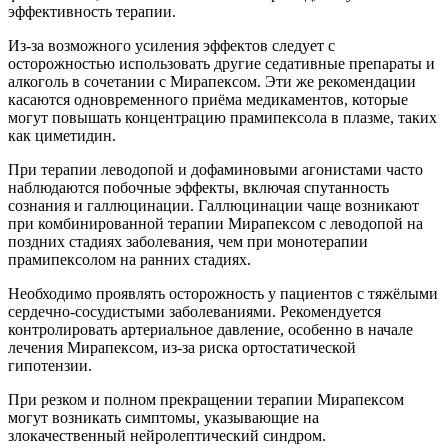
эффективность терапии.
Из-за возможного усиления эффектов следует с
осторожностью использовать другие седативные препараты и
алкоголь в сочетании с Мирапексом. Эти же рекомендации
касаются одновременного приёма медикаментов, которые
могут повышать концентрацию прамипексола в плазме, таких
как циметидин.
При терапии леводопой и дофаминовыми агонистами часто
наблюдаются побочные эффекты, включая спутанность
сознания и галлюцинации. Галлюцинации чаще возникают
при комбинированной терапии Мирапексом с леводопой на
поздних стадиях заболевания, чем при монотерапии
прамипексолом на ранних стадиях.
Необходимо проявлять осторожность у пациентов с тяжёлыми
сердечно-сосудистыми заболеваниями. Рекомендуется
контролировать артериальное давление, особенно в начале
лечения Мирапексом, из-за риска ортостатической
гипотензии.
При резком и полном прекращении терапии Мирапексом
могут возникать симптомы, указывающие на
злокачественный нейролептический синдром.