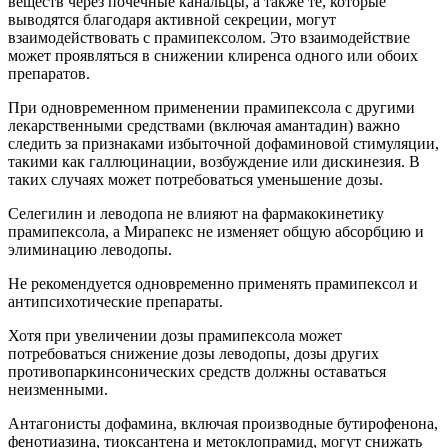
веществ через почечные канальцы, а также те, которые
выводятся благодаря активной секреции, могут
взаимодействовать с прамипексолом. Это взаимодействие
может проявляться в снижении клиренса одного или обоих
препаратов.
При одновременном применении прамипексола с другими
лекарственными средствами (включая амантадин) важно
следить за признаками избыточной дофаминовой стимуляции,
такими как галлюцинации, возбуждение или дискинезия. В
таких случаях может потребоваться уменьшение дозы.
Селегилин и леводопа не влияют на фармакокинетику
прамипексола, а Мирапекс не изменяет общую абсорбцию и
элиминацию леводопы.
Не рекомендуется одновременно применять прамипексол и
антипсихотические препараты.
Хотя при увеличении дозы прамипексола может
потребоваться снижение дозы леводопы, дозы других
противопаркинсонических средств должны оставаться
неизменными.
Антагонисты дофамина, включая производные бутирофенона,
фенотиазина, тиоксантена и метоклопрамид, могут снижать