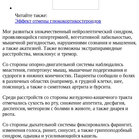
Читайте также:
Эффект отмены глюкокортикостероидов
Мог развиться злокачественный нейролептический синдром,
проявляющийся гипертермией, вегетативной лабильностью,
мышечной ригидностью, нарушениями сознания и мышления,
а также акатизией. Также возможны экстрапирамидные
расстройства, миоклонус и тремор.
Со стороны опорно-двигательной системы наблюдались
миастения, гипертонус мышц, мышечные подергивания и
судороги в нижних конечностях. Пациенты сообщали о болях
в различных областях (например, в грудной клетке, шее,
пояснице), а также о симптомах артрита и бурсита.
Среди расстройств со стороны желудочно-кишечного тракта
отмечались сухость во рту, снижение аппетита, дисфагия,
диспепсия, метеоризм с болями в животе, а также диарея и
рвота.
Со стороны дыхательной системы фиксировались фарингит,
изменения голоса, ринит, синусит, а также гриппоподобный
синдром, одышка и усиливающийся кашель.