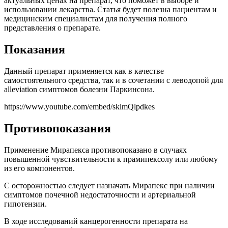
актуальных ценах на препарат, что поможет в выборе и
использовании лекарства. Статья будет полезна пациентам и
медицинским специалистам для получения полного
представления о препарате.
Показания
Данный препарат применяется как в качестве
самостоятельного средства, так и в сочетании с леводопой для
alleviation симптомов болезни Паркинсона.
https://www.youtube.com/embed/sklmQlpdkes
Противопоказания
Применение Мирапекса противопоказано в случаях
повышенной чувствительности к прамипексолу или любому
из его компонентов.
С осторожностью следует назначать Мирапекс при наличии
симптомов почечной недостаточности и артериальной
гипотензии.
В ходе исследований канцерогенности препарата на