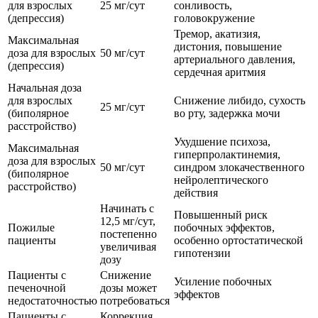
для взрослых
25 мг/сут
сонливость,
(депрессия)
головокружение
Тремор, акатизия,
Максимальная
дистония, повышение
доза для взрослых
50 мг/сут
артериального давления,
(депрессия)
сердечная аритмия
Начальная доза
для взрослых
Снижение либидо, сухость
25 мг/сут
(биполярное
во рту, задержка мочи
расстройство)
Ухудшение психоза,
Максимальная
гиперпролактинемия,
доза для взрослых
50 мг/сут
синдром злокачественного
(биполярное
нейролептического
расстройство)
действия
Начинать с
Повышенный риск
12,5 мг/сут,
Пожилые
побочных эффектов,
постепенно
пациенты
особенно ортостатической
увеличивая
гипотензии
дозу
Пациенты с
Снижение
Усиление побочных
печеночной
дозы может
эффектов
недостаточностью
потребоваться
Пациенты с
Коррекция