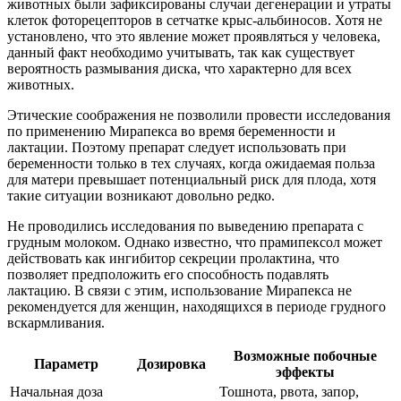
животных были зафиксированы случаи дегенерации и утраты
клеток фоторецепторов в сетчатке крыс-альбиносов. Хотя не
установлено, что это явление может проявляться у человека,
данный факт необходимо учитывать, так как существует
вероятность размывания диска, что характерно для всех
животных.
Этические соображения не позволили провести исследования
по применению Мирапекса во время беременности и
лактации. Поэтому препарат следует использовать при
беременности только в тех случаях, когда ожидаемая польза
для матери превышает потенциальный риск для плода, хотя
такие ситуации возникают довольно редко.
Не проводились исследования по выведению препарата с
грудным молоком. Однако известно, что прамипексол может
действовать как ингибитор секреции пролактина, что
позволяет предположить его способность подавлять
лактацию. В связи с этим, использование Мирапекса не
рекомендуется для женщин, находящихся в периоде грудного
вскармливания.
Возможные побочные
Параметр
Дозировка
эффекты
Начальная доза
Тошнота, рвота, запор,