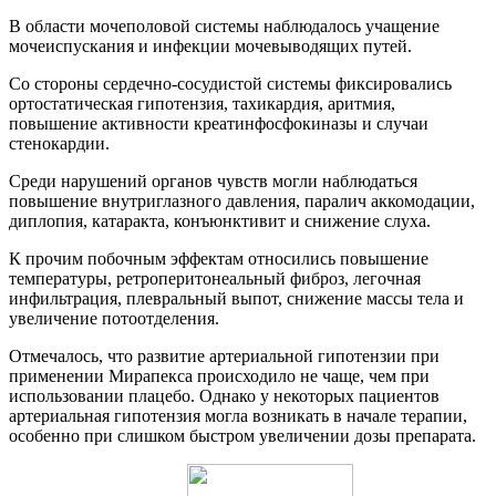
В области мочеполовой системы наблюдалось учащение
мочеиспускания и инфекции мочевыводящих путей.
Со стороны сердечно-сосудистой системы фиксировались
ортостатическая гипотензия, тахикардия, аритмия,
повышение активности креатинфосфокиназы и случаи
стенокардии.
Среди нарушений органов чувств могли наблюдаться
повышение внутриглазного давления, паралич аккомодации,
диплопия, катаракта, конъюнктивит и снижение слуха.
К прочим побочным эффектам относились повышение
температуры, ретроперитонеальный фиброз, легочная
инфильтрация, плевральный выпот, снижение массы тела и
увеличение потоотделения.
Отмечалось, что развитие артериальной гипотензии при
применении Мирапекса происходило не чаще, чем при
использовании плацебо. Однако у некоторых пациентов
артериальная гипотензия могла возникать в начале терапии,
особенно при слишком быстром увеличении дозы препарата.