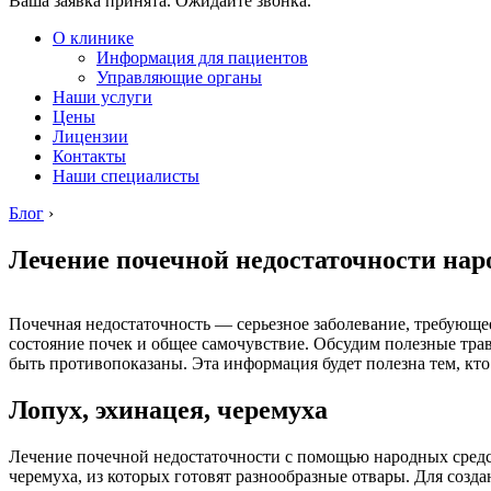
Ваша заявка принята. Ожидайте звонка.
О клинике
Информация для пациентов
Управляющие органы
Наши услуги
Цены
Лицензии
Контакты
Наши специалисты
Блог
›
Лечение почечной недостаточности на
Почечная недостаточность — серьезное заболевание, требующе
состояние почек и общее самочувствие. Обсудим полезные трав
быть противопоказаны. Эта информация будет полезна тем, кто
Лопух, эхинацея, черемуха
Лечение почечной недостаточности с помощью народных средст
черемуха, из которых готовят разнообразные отвары. Для созд