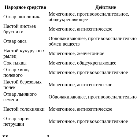
Народное средство
Действие
Мочегонное, противовоспалительное,
Отвар шиповника
общеукрепляющее
Настой листьев
Мочегонное, антисептическое
брусники
Обволакивающее, противовоспалительное
Отвар овса
обмен веществ
Настой кукурузных
Мочегонное, желчегонное
рылец
Сок тыквы
Мочегонное, общеукрепляющее
Отвар хвоща
Мочегонное, противовоспалительное
полевого
Настой березовых
Мочегонное, антисептическое
почек
Отвар льняного
Обволакивающее, противовоспалительно
семени
Настой толокнянки
Мочегонное, антисептическое
Отвар корня
Мочегонное, противовоспалительное
петрушки