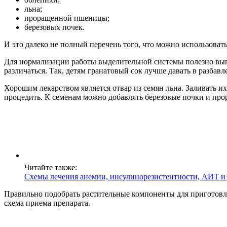
льна;
проращенной пшеницы;
березовых почек.
И это далеко не полный перечень того, что можно использоват
Для нормализации работы выделительной системы полезно выпи
различаться. Так, детям гранатовый сок лучше давать в разбав
Хорошим лекарством является отвар из семян льна. Заливать их 
процедить. К семенам можно добавлять березовые почки и про
Читайте также:
Схемы лечения анемии, инсулинорезистентности, АИТ и
Правильно подобрать растительные компоненты для приготовле
схема приема препарата.