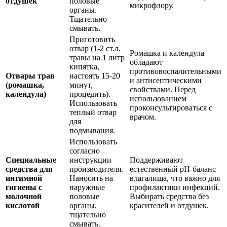
отдушек
половые
микрофлору.
органы.
Тщательно
смывать.
Приготовить
отвар (1-2 ст.л.
Ромашка и календула
травы на 1 литр
обладают
кипятка,
противовоспалительными
Отвары трав
настоять 15-20
и антисептическими
(ромашка,
минут,
свойствами. Перед
календула)
процедить).
использованием
Использовать
проконсультироваться с
теплый отвар
врачом.
для
подмывания.
Использовать
согласно
Специальные
инструкции
Поддерживают
средства для
производителя.
естественный pH-баланс
интимной
Наносить на
влагалища, что важно для
гигиены с
наружные
профилактики инфекций.
молочной
половые
Выбирать средства без
кислотой
органы,
красителей и отдушек.
тщательно
смывать.