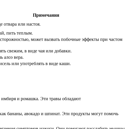
Примечания
е отвара или настоя.
ай, пить теплым.
осторожностью, может вызвать побочные эффекты при частом
ть свежим, в виде чая или добавки.
ь алоэ вера.
исель или употреблять в виде каши.
ь имбиря и ромашка. Эти травы обладают
как бананы, авокадо и шпинат. Эти продукты могут помочь
облегчения симптомов изжоги. Они помогают расслабить мышцы