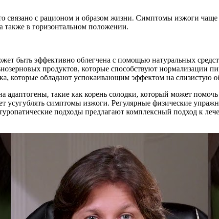
о связано с рационом и образом жизни. Симптомы изжоги чаще 
 а также в горизонтальном положении.
может быть эффективно облегчена с помощью натуральных средс
ьнозерновых продуктов, которые способствуют нормализации п
шка, которые обладают успокаивающим эффектом на слизистую о
а адаптогены, такие как корень солодки, который может помоч
жет усугублять симптомы изжоги. Регулярные физические упражне
атуропатические подходы предлагают комплексный подход к леч