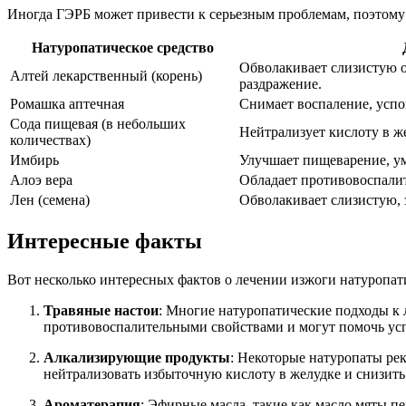
Иногда ГЭРБ может привести к серьезным проблемам, поэтом
Натуропатическое средство
Обволакивает слизистую 
Алтей лекарственный (корень)
раздражение.
Ромашка аптечная
Снимает воспаление, успо
Сода пищевая (в небольших
Нейтрализует кислоту в ж
количествах)
Имбирь
Улучшает пищеварение, у
Алоэ вера
Обладает противовоспали
Лен (семена)
Обволакивает слизистую, 
Интересные факты
Вот несколько интересных фактов о лечении изжоги натуропат
Травяные настои
: Многие натуропатические подходы к 
противовоспалительными свойствами и могут помочь усп
Алкализирующие продукты
: Некоторые натуропаты ре
нейтрализовать избыточную кислоту в желудке и снизит
Ароматерапия
: Эфирные масла, такие как масло мяты 