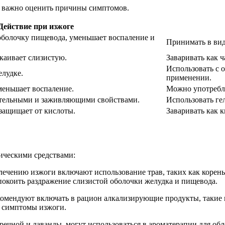
у важно оценить причины симптомов.
Действие при изжоге
оболочку пищевода, уменьшает воспаление и
Принимать в вид
каивает слизистую.
Заваривать как ч
Использовать с 
елудке.
применении.
меньшает воспаление.
Можно употребля
тельными и заживляющими свойствами.
Использовать гел
защищает от кислоты.
Заваривать как к
ическими средствами:
лечению изжоги включают использование трав, таких как корен
окоить раздражение слизистой оболочки желудка и пищевода.
комендуют включать в рацион алкализирующие продукты, такие 
ь симптомы изжоги.
перечной и лаванды, могут использоваться в ароматерапии для 