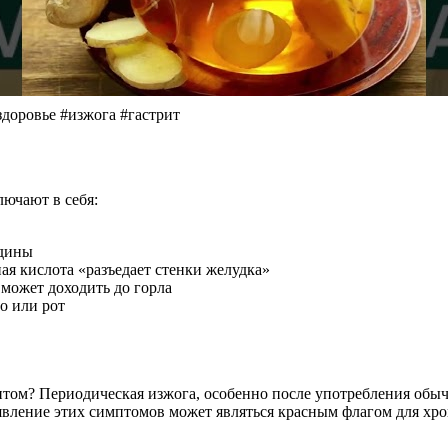
оровье #изжога #гастрит
ючают в себя:
удины
ая кислота «разъедает стенки желудка»
и может доходить до горла
о или рот
мптом? Периодическая изжога, особенно после употребления об
явление этих симптомов может являться красным флагом для хрон