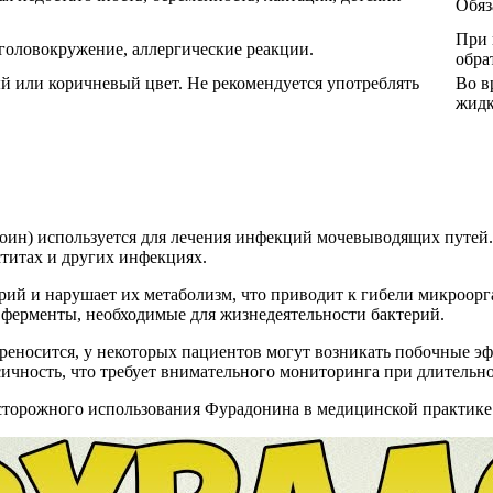
Обяз
При 
, головокружение, аллергические реакции.
обра
 или коричневый цвет. Не рекомендуется употреблять
Во в
жидк
оин) используется для лечения инфекций мочевыводящих путей
ститах и других инфекциях.
рий и нарушает их метаболизм, что приводит к гибели микроорг
е ферменты, необходимые для жизнедеятельности бактерий.
еносится, у некоторых пациентов могут возникать побочные эфф
ксичность, что требует внимательного мониторинга при длитель
осторожного использования Фурадонина в медицинской практике