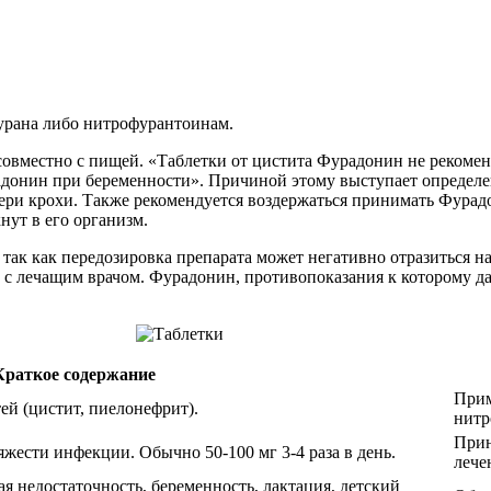
урана либо нитрофурантоинам.
 совместно с пищей. «Таблетки от цистита Фурадонин не рекоме
онин при беременности». Причиной этому выступает определен
ери крохи. Также рекомендуется воздержаться принимать Фурадо
ут в его организм.
так как передозировка препарата может негативно отразиться на
ии с лечащим врачом. Фурадонин, противопоказания к которому 
Краткое содержание
Прим
й (цистит, пиелонефрит).
нитр
Прин
тяжести инфекции. Обычно 50-100 мг 3-4 раза в день.
лече
я недостаточность, беременность, лактация, детский