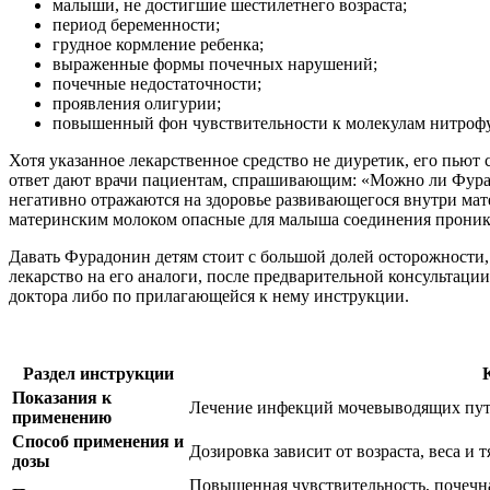
малыши, не достигшие шестилетнего возраста;
период беременности;
грудное кормление ребенка;
выраженные формы почечных нарушений;
почечные недостаточности;
проявления олигурии;
повышенный фон чувствительности к молекулам нитроф
Хотя указанное лекарственное средство не диуретик, его пьют
ответ дают врачи пациентам, спрашивающим: «Можно ли Фурад
негативно отражаются на здоровье развивающегося внутри мат
материнским молоком опасные для малыша соединения проникн
Давать Фурадонин детям стоит с большой долей осторожности, 
лекарство на его аналоги, после предварительной консультац
доктора либо по прилагающейся к нему инструкции.
Раздел инструкции
Показания к
Лечение инфекций мочевыводящих путе
применению
Способ применения и
Дозировка зависит от возраста, веса и 
дозы
Повышенная чувствительность, почечна