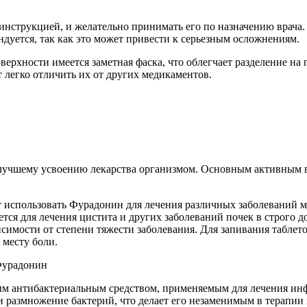
нструкцией, и желательно принимать его по назначению врача. 
ндуется, так как это может привести к серьезным осложнениям.
верхности имеется заметная фаска, что облегчает разделение 
 легко отличить их от других медикаментов.
лучшему усвоению лекарства организмом. Основным активным в
ет использовать Фурадонин для лечения различных заболеваний 
тся для лечения цистита и других заболеваний почек в строго д
исимости от степени тяжести заболевания. Для запивания таблето
 месту боли.
ым антибактериальным средством, применяемым для лечения ин
и размножение бактерий, что делает его незаменимым в терапии