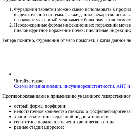
Фурадонин таблетки можно смело использовать в профил
выделительной системы. Также данное лекарство исполь
назначают указанный медикамент больному в зависимост
Неосложненные формы инфекционных поражений мочевыво
пиелонефритное поражение почек; пиелитные инфекции; 
Теперь понятно, Фурадонин от чего помогает, а когда данное л
Читайте также:
Схемы лечения анемии, инсулинорезистентности, АИТ и
Противопоказаниями к применению указанного лекарственного
острый формы порфирии;
недостаточное количество глюкозо-6-фосфатдегидрогеназ
хронические типы сердечной недостаточности;
гепатитное поражение печени хронического типа;
разные стадии циррозов;