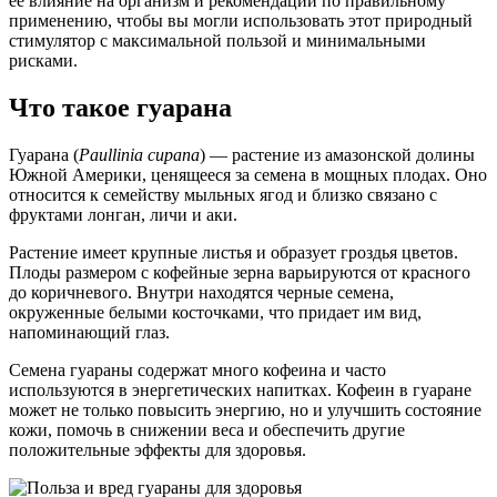
ее влияние на организм и рекомендации по правильному
применению, чтобы вы могли использовать этот природный
стимулятор с максимальной пользой и минимальными
рисками.
Что такое гуарана
Гуарана (
Paullinia cupana
) — растение из амазонской долины
Южной Америки, ценящееся за семена в мощных плодах. Оно
относится к семейству мыльных ягод и близко связано с
фруктами лонган, личи и аки.
Растение имеет крупные листья и образует гроздья цветов.
Плоды размером с кофейные зерна варьируются от красного
до коричневого. Внутри находятся черные семена,
окруженные белыми косточками, что придает им вид,
напоминающий глаз.
Семена гуараны содержат много кофеина и часто
используются в энергетических напитках. Кофеин в гуаране
может не только повысить энергию, но и улучшить состояние
кожи, помочь в снижении веса и обеспечить другие
положительные эффекты для здоровья.