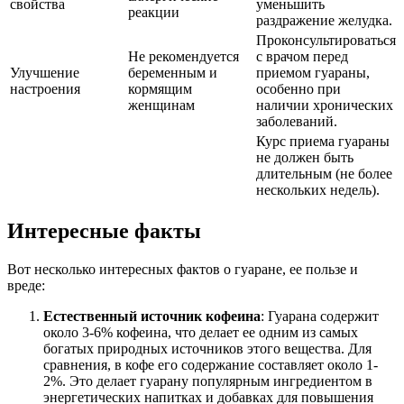
свойства
уменьшить
реакции
раздражение желудка.
Проконсультироваться
Не рекомендуется
с врачом перед
Улучшение
беременным и
приемом гуараны,
настроения
кормящим
особенно при
женщинам
наличии хронических
заболеваний.
Курс приема гуараны
не должен быть
длительным (не более
нескольких недель).
Интересные факты
Вот несколько интересных фактов о гуаране, ее пользе и
вреде:
Естественный источник кофеина
: Гуарана содержит
около 3-6% кофеина, что делает ее одним из самых
богатых природных источников этого вещества. Для
сравнения, в кофе его содержание составляет около 1-
2%. Это делает гуарану популярным ингредиентом в
энергетических напитках и добавках для повышения