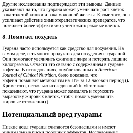
Другие исследования подтверждают эти выводы. Данные
указывают на то, что гуарана может уменьшать рост клеток
рака толстой кишки и рака молочной железы. Кроме того, она
усиливает действие химиотерапевтических препаратов, что
позволяет более эффективно уничтожать раковые клетки.
8. Помогает похудеть
Гуарана часто используется как средство для похудения. На
самом деле, есть много продуктов для похудения с гуараной.
Они помогают увеличить сжигание жира и потерять лишние
килограммы. Отчасти это связано с содержанием в гуаране
кофеина. В исследованиях, опубликованных в
American
Journal of Clinical Nutrition,
было показано, что
кофеин повышает метаболизм на 11% за 12-часовой период ().
Кроме того, несколько исследований in vitro также
показывают, что гуарана может замедлять и тормозить
выработку жировых клеток, чтобы помочь уменьшить
жировые отложения ().
Потенциальный вред гуараны
Низкие дозы гуараны считаются безопасными и имеют
минимальные риски побочных эффектов. Исследования