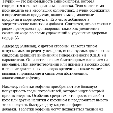
Таурин — это разновидность аминокислоты, которая
содержится в тканях организма человека. Тело может само
производить ее в небольших количествах. Таурин содержится
в определенных продуктах, включая мясо, молочные
продукты и морепродукты. Его часто добавляют в
энергетические напитки и добавки. Считается, что он связан с
рядом преимуществ для здоровья, таких как увеличение
сжигания жира во время упражнений и улучшение здоровья
сердца (,).
Аддерадд (Adderall), с другой стороны, является типом
отпускаемых по рецепту лекарств, используемых для лечения
синдрома дефицита внимания и гиперактивности (СДВГ) и
нарколепсии. Он известен своим благотворным влиянием на
внимание. При злоупотреблении или приеме в высоких дозах
в течение длительных периодов времени он также может
вызывать привыкание и симптомы абстиненции,
аналогичные кофеину.
Наконец, таблетки кофеина приобретают все большую
популярность среди потребителей, которые ищут быстрый
прилив энергии. Особенно среди тех, кто просто не любит
кофе или другие напитки с кофеином и предпочитает вместо
этого получать быструю дозу кофеина в форме
добавки. Таблетки кофеина могут похвастаться такими же