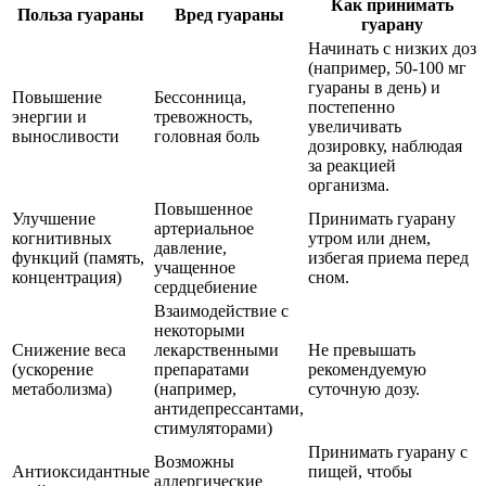
Как принимать
Польза гуараны
Вред гуараны
гуарану
Начинать с низких доз
(например, 50-100 мг
гуараны в день) и
Повышение
Бессонница,
постепенно
энергии и
тревожность,
увеличивать
выносливости
головная боль
дозировку, наблюдая
за реакцией
организма.
Повышенное
Улучшение
Принимать гуарану
артериальное
когнитивных
утром или днем,
давление,
функций (память,
избегая приема перед
учащенное
концентрация)
сном.
сердцебиение
Взаимодействие с
некоторыми
Снижение веса
лекарственными
Не превышать
(ускорение
препаратами
рекомендуемую
метаболизма)
(например,
суточную дозу.
антидепрессантами,
стимуляторами)
Принимать гуарану с
Возможны
Антиоксидантные
пищей, чтобы
аллергические