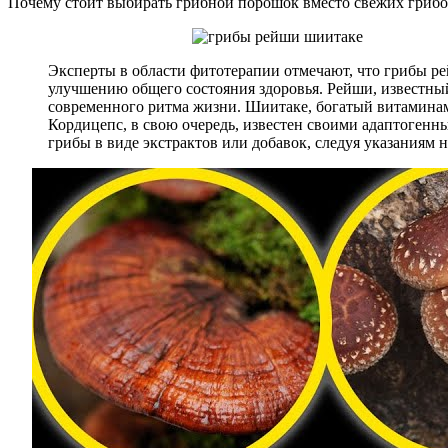
Почему стоит выбирать грибной порошок вместо свежих гриб
Эксперты в области фитотерапии отмечают, что грибы 
улучшению общего состояния здоровья. Рейши, известный 
современного ритма жизни. Шиитаке, богатый витаминам
Кордицепс, в свою очередь, известен своими адаптоген
грибы в виде экстрактов или добавок, следуя указаниям