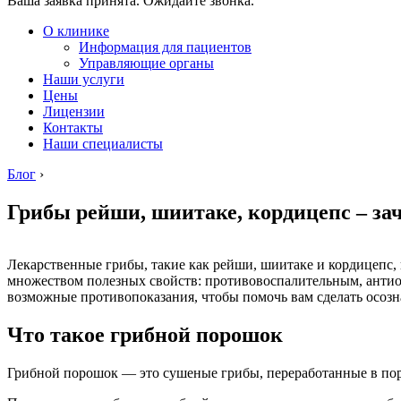
Ваша заявка принята. Ожидайте звонка.
О клинике
Информация для пациентов
Управляющие органы
Наши услуги
Цены
Лицензии
Контакты
Наши специалисты
Блог
›
Грибы рейши, шиитаке, кордицепс – за
Лекарственные грибы, такие как рейши, шиитаке и кордицепс
множеством полезных свойств: противовоспалительным, антиок
возможные противопоказания, чтобы помочь вам сделать осозн
Что такое грибной порошок
Грибной порошок — это сушеные грибы, переработанные в пор