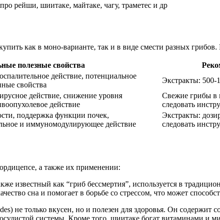
рейши, шиитаке, майтаке, чагу, траметес и др
упить как в моно-варианте, так и в виде смести разных грибов.
ные полезные свойства
Реко
оспалительное действие, потенциальное
Экстракты: 500-1
нные свойства
ирусное действие, снижение уровня
Свежие грибы в 
ивоопухолевое действие
следовать инстр
сти, поддержка функции почек,
Экстракты: дози
льное и иммуномодулирующее действие
следовать инстр
ордицепсе, а также их применении:
акже известный как “гриб бессмертия”, используется в традицио
ество сна и помогает в борьбе со стрессом, что может способс
odes) не только вкусен, но и полезен для здоровья. Он содержит
сосудистой системы. Кроме того, шиитаке богат витаминами и м