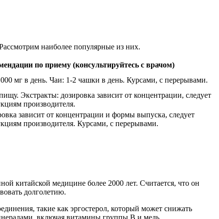
 Рассмотрим наиболее популярные из них.
мендации по приему (консультируйтесь с врачом)
000 мг в день. Чаи: 1-2 чашки в день. Курсами, с перерывами.
пищу. Экстракты: дозировка зависит от концентрации, следует
укциям производителя.
ровка зависит от концентрации и формы выпуска, следует
укциям производителя. Курсами, с перерывами.
нной китайской медицине более 2000 лет. Считается, что он
твовать долголетию.
 соединения, такие как эргостерол, который может снижать
инералами, включая витамины группы B и медь.