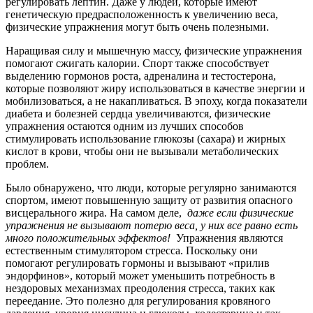
регулировать лептин. Даже у людей, которые имеют
генетическую предрасположенность к увеличению веса,
физические упражнения могут быть очень полезными.
Наращивая силу и мышечную массу, физические упражнения
помогают сжигать калории. Спорт также способствует
выделению гормонов роста, адреналина и тестостерона,
которые позволяют жиру использоваться в качестве энергии и
мобилизоваться, а не накапливаться. В эпоху, когда показатели
диабета и болезней сердца увеличиваются, физические
упражнения остаются одним из лучших способов
стимулировать использование глюкозы (сахара) и жирных
кислот в крови, чтобы они не вызывали метаболических
проблем.
Было обнаружено, что люди, которые регулярно занимаются
спортом, имеют повышенную защиту от развития опасного
висцерального жира. На самом деле,
даже если физические
упражнения не вызывают потерю веса, у них все равно есть
много положительных эффектов!
Упражнения являются
естественным стимулятором стресса. Поскольку они
помогают регулировать гормоны и вызывают «прилив
эндорфинов», который может уменьшить потребность в
нездоровых механизмах преодоления стресса, таких как
переедание. Это полезно для регулирования кровяного