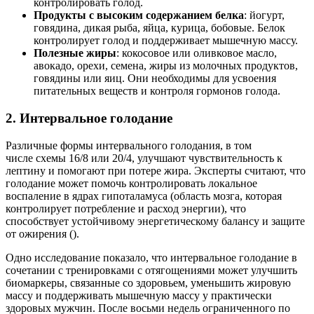
контролировать голод.
Продукты с высоким содержанием белка
: йогурт,
говядина, дикая рыба, яйца, курица, бобовые. Белок
контролирует голод и поддерживает мышечную массу.
Полезные жиры
: кокосовое или оливковое масло,
авокадо, орехи, семена, жиры из молочных продуктов,
говядины или яиц. Они необходимы для усвоения
питательных веществ и контроля гормонов голода.
2. Интервальное голодание
Различные формы интервального голодания, в том
числе схемы 16/8 или 20/4, улучшают чувствительность к
лептину и помогают при потере жира. Эксперты считают, что
голодание может помочь контролировать локальное
воспаление в ядрах гипоталамуса (область мозга, которая
контролирует потребление и расход энергии), что
способствует устойчивому энергетическому балансу и защите
от ожирения ().
Одно исследование показало, что интервальное голодание в
сочетании с тренировками с отягощениями может улучшить
биомаркеры, связанные со здоровьем, уменьшить жировую
массу и поддерживать мышечную массу у практически
здоровых мужчин. После восьми недель ограниченного по