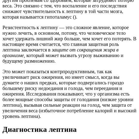
другим проблемам со здоровьем, которые затрудняют потерю
веса. Это связано с тем, что воспаление и его последствия
снижают чувствительность к лептину в той части мозга,
которая называется гипоталамус ().
Резистентность к лептину — это сложное явление, которое
нужно лечить, в основном, потому, что человеческое тело
хочет удержать лишний жир больше, чем хочет его потерять. В
настоящее время считается, что главная защитная роль
лептина заключается в
защите от сокращения жира в
организме,
который может вызвать угрозу выживанию и
будущему размножению.
Это может показаться контрпродуктивным, так как
увеличивает риск ожирения, но имеет смысл, когда вы
думаете о наших предках, которые подвергались гораздо
большему риску недоедания и голода, чем переедания и
ожирения. Исследования показывают, что у организма есть
более мощные способы защиты от голодания (низкие уровни
лептина), вызывая сильные реакции на голод, чем защита от
увеличения веса (избыточное потребление калорий и высокий
уровень лептина).
Диагностика лептина