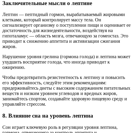
Заключительные мысли о лептине
Лептин — пептидный гормон, вырабатываемый жировыми
клетками, который контролирует массу тела. Он
сигнализирует организму о поступлении пищи и оценивает ее
достаточность для жизнедеятельности, воздействуя на
гипоталамус — область мозга, отвечающую за гомеостаз. Это
приводит к снижению аппетита и активизации сжигания
жиров.
Нарушение уровня грелина (гормона голода) и лептина может
ухудшить восприятие голода, что иногда приводит к
ожирению.
Чтобы предотвратить резистентность к лептину и повысить
его эффективность, следуйте этим рекомендациям:
придерживайтесь диеты с высоким содержанием питательных
веществ и низким уровнем углеводов и вредных жиров,
занимайтесь спортом, создавайте здоровую пищевую среду и
управляйте стрессом.
8. Влияние сна на уровень лептина
Сон играет ключевую роль в регуляции уровня лептина,
гормона, отвечающего за контроль аппетита и