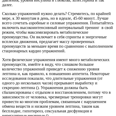
давления, уровня инсулина и глюкозы, холестерина и так
далее.
Сколько упражнений нужно делать? Стремитесь, по крайней
мере, к 30 минутам в день, но в идеале, 45-60 минут. Лучше
всего сочетать аэробные и силовые упражнения. Попытайтесь
включить высокоинтенсивный интервальный тренинг в свой
режим, чтобы максимизировать метаболические
преимущества. Он включает в себя спринты и энергичные
всплески движения, предлагает массу проверенных
преимуществ за меньшее время по сравнению с выполнением
стационарных кардио упражнений.
Хотя физические упражнения имеют много метаболических
преимуществ, имейте в виду, что слишком большое
количество упражнений приведет к снижению уровня
лептина и, как правило, к повышению аппетита. Некоторые
исследования показали, что длительные упражнения (от
одного до нескольких часов) прерывают выработку и
секрецию лептина (). Упражнения должны быть
сбалансированы с отдыхом и восстановлением, потому что в
зависимости от человека, чрезмерные тренировки могут
привести ко многим проблемам, связанным с нарушением
обмена веществ и низким уровнем лептина, таким как
бесплодие, гипотиреоз, сексуальная дисфункция и
нерегулярные месячные ().