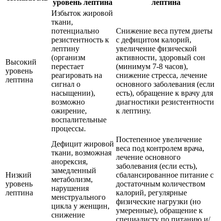
уровень лептина
лептина
Избыток жировой
ткани,
потенциально
Снижение веса путем диеты
резистентность к
с дефицитом калорий,
лептину
увеличение физической
(организм
активности, здоровый сон
Высокий
перестает
(минимум 7-8 часов),
уровень
реагировать на
снижение стресса, лечение
лептина
сигнал о
основного заболевания (если
насыщении),
есть), обращение к врачу для
возможно
диагностики резистентности
ожирение,
к лептину.
воспалительные
процессы.
Постепенное увеличение
Дефицит жировой
веса под контролем врача,
ткани, возможная
лечение основного
анорексия,
заболевания (если есть),
замедленный
Низкий
сбалансированное питание с
метаболизм,
уровень
достаточным количеством
нарушения
лептина
калорий, регулярные
менструального
физические нагрузки (но
цикла у женщин,
умеренные), обращение к
снижение
специалисту по питанию и/