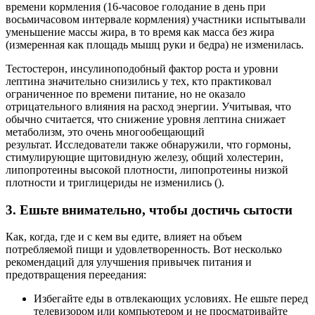
времени кормления (16-часовое голодание в день при
восьмичасовом интервале кормления) участники испытывали
уменьшение массы жира, в то время как масса без жира
(измеренная как площадь мышц руки и бедра) не изменилась.
Тестостерон, инсулиноподобный фактор роста и уровни
лептина значительно снизились у тех, кто практиковал
ограниченное по времени питание, но не оказало
отрицательного влияния на расход энергии. Учитывая, что
обычно считается, что снижение уровня лептина снижает
метаболизм, это очень многообещающий
результат. Исследователи также обнаружили, что гормоны,
стимулирующие щитовидную железу, общий холестерин,
липопротеины высокой плотности, липопротеины низкой
плотности и триглицериды не изменились ().
3. Ешьте внимательно, чтобы достичь сытости
Как, когда, где и с кем вы едите, влияет на объем
потребляемой пищи и удовлетворенность. Вот несколько
рекомендаций для улучшения привычек питания и
предотвращения переедания:
Избегайте еды в отвлекающих условиях. Не ешьте перед
телевизором или компьютером и не просматривайте