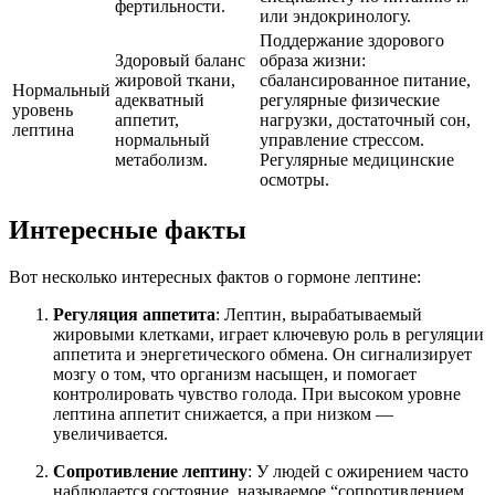
фертильности.
или эндокринологу.
Поддержание здорового
Здоровый баланс
образа жизни:
жировой ткани,
сбалансированное питание,
Нормальный
адекватный
регулярные физические
уровень
аппетит,
нагрузки, достаточный сон,
лептина
нормальный
управление стрессом.
метаболизм.
Регулярные медицинские
осмотры.
Интересные факты
Вот несколько интересных фактов о гормоне лептине:
Регуляция аппетита
: Лептин, вырабатываемый
жировыми клетками, играет ключевую роль в регуляции
аппетита и энергетического обмена. Он сигнализирует
мозгу о том, что организм насыщен, и помогает
контролировать чувство голода. При высоком уровне
лептина аппетит снижается, а при низком —
увеличивается.
Сопротивление лептину
: У людей с ожирением часто
наблюдается состояние, называемое “сопротивлением