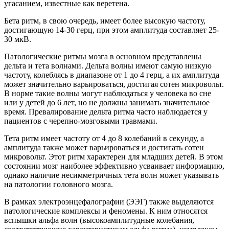
угасанием, известные как веретена.
Бета ритм, в свою очередь, имеет более высокую частоту,
достигающую 14-30 герц, при этом амплитуда составляет 25-
30 мкВ.
Патологические ритмы мозга в основном представлены
дельта и тета волнами. Дельта волны имеют самую низкую
частоту, колеблясь в диапазоне от 1 до 4 герц, а их амплитуда
может значительно варьироваться, достигая сотен микровольт.
В норме такие волны могут наблюдаться у человека во сне
или у детей до 6 лет, но не должны занимать значительное
время. Превалирование дельта ритма часто наблюдается у
пациентов с черепно-мозговыми травмами.
Тета ритм имеет частоту от 4 до 8 колебаний в секунду, а
амплитуда также может варьироваться и достигать сотен
микровольт. Этот ритм характерен для младших детей. В этом
состоянии мозг наиболее эффективно усваивает информацию,
однако наличие несимметричных тета волн может указывать
на патологии головного мозга.
В рамках электроэнцефалографии (ЭЭГ) также выделяются
патологические комплексы и феномены. К ним относятся
вспышки альфа волн (высокоамплитудные колебания,