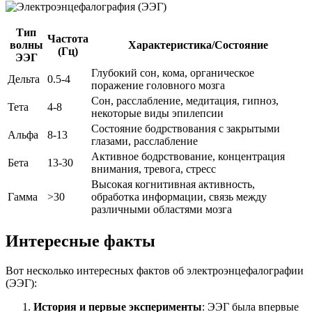
Тип
Частота
волны
Характеристика/Состояние
(Гц)
ЭЭГ
Глубокий сон, кома, органическое
Дельта
0.5-4
поражение головного мозга
Сон, расслабление, медитация, гипноз,
Тета
4-8
некоторые виды эпилепсии
Состояние бодрствования с закрытыми
Альфа
8-13
глазами, расслабление
Активное бодрствование, концентрация
Бета
13-30
внимания, тревога, стресс
Высокая когнитивная активность,
Гамма
>30
обработка информации, связь между
различными областями мозга
Интересные факты
Вот несколько интересных фактов об электроэнцефалографии
(ЭЭГ):
История и первые эксперименты
: ЭЭГ была впервые