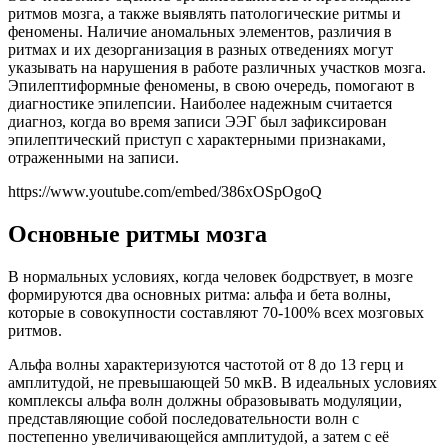
ритмов мозга, а также выявлять патологические ритмы и
феномены. Наличие аномальных элементов, различия в
ритмах и их дезорганизация в разных отведениях могут
указывать на нарушения в работе различных участков мозга.
Эпилептиформные феномены, в свою очередь, помогают в
диагностике эпилепсии. Наиболее надежным считается
диагноз, когда во время записи ЭЭГ был зафиксирован
эпилептический приступ с характерными признаками,
отраженными на записи.
https://www.youtube.com/embed/386xOSpOgoQ
Основные ритмы мозга
В нормальных условиях, когда человек бодрствует, в мозге
формируются два основных ритма: альфа и бета волны,
которые в совокупности составляют 70-100% всех мозговых
ритмов.
Альфа волны характеризуются частотой от 8 до 13 герц и
амплитудой, не превышающей 50 мкВ. В идеальных условиях
комплексы альфа волн должны образовывать модуляции,
представляющие собой последовательности волн с
постепенно увеличивающейся амплитудой, а затем с её