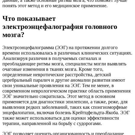
данные, а также основные ритмы мозга, что поможет лучше
понять этот метод и его медицинское применение.
Что показывает
электроэнцефалография головного
мозга?
Электроэнцефалограмма (ЭЭГ) на протяжении долгого
времени использовалась в различных клинических ситуациях.
Анализируя различия в получаемых сигналах и
преобладающие ритмы мозга, специалисты могли выявлять
очаговые изменения в тканях мозга. Кроме того,
определенные невротические расстройства, детский
церебральный паралич и другие аномалии развития имеют
свои уникальные проявления на ЭЭГ. Тем не менее, в
современном неврологическом практике область применения
ЭЭГ значительно сократилась. Этот метод в основном
применяется для диагностики эпилепсии, а также, реже, для
выявления редких заболеваний, таких как спонгиоморфные
энцефалопатии, включая болезнь Крейтцфельдта-Якоба. ЭЭГ
также может использоваться для оценки эффективности
терапии, направленной на борьбу с судорогами.
ЭЭГ позволяет оценить организованность и преобладание