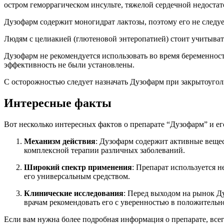
остром геморрагическом инсульте, тяжелой сердечной недоста
Дузофарм содержит моногидрат лактозы, поэтому его не следу
Людям с целиакией (глютеновой энтеропатией) стоит учитывать
Дузофарм не рекомендуется использовать во время беременности
эффективность не были установлены.
С осторожностью следует назначать Дузофарм при закрытоугол
Интересные факты
Вот несколько интересных фактов о препарате “Дузофарм” и е
Механизм действия
: Дузофарм содержит активные вещес
комплексной терапии различных заболеваний.
Широкий спектр применения
: Препарат используется н
его универсальным средством.
Клинические исследования
: Перед выходом на рынок Д
врачам рекомендовать его с уверенностью в положительно
Если вам нужна более подробная информация о препарате, всег