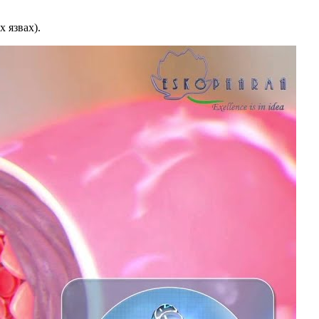
 язвах).