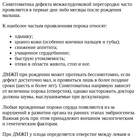
Симптоматика дефекта межжелудочковой перегородки часто
проявляется в первые дни либо месяцы после рождения
малыша.
К наиболее частым проявлениям порока относят:
одышку;
цианоз кожи (особенно кончики пальцев и губы);
снижение аппетита;
учащенное сердцебиение;
быструю утомляемость;
отеки в области живота, стоп и ног.
ДМЖП при рождении может протекать бессимптомно, если
дефект достаточно мал, и проявиться лишь в более поздние
сроки (шесть и более лет). Симптоматика напрямую зависит
от величины порока (отверстия), однако насторожить доктора
должны шумы, выслушиваемые при аускультации.
Любые врожденные пороки сердца появляются из-за
нарушений в развитии органа на ранних этапах эмбриогенеза.
Важная роль при этом принадлежит внешним экологическим
и генетическим факторам.
При ДМЖП у плода определяется отверстие между левым и