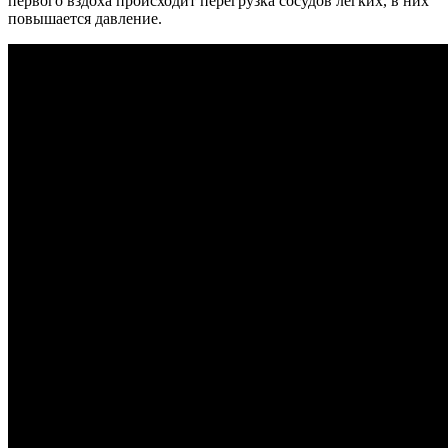
первого вздоха происходит перегрузка сосудов легких, в них
повышается давление.