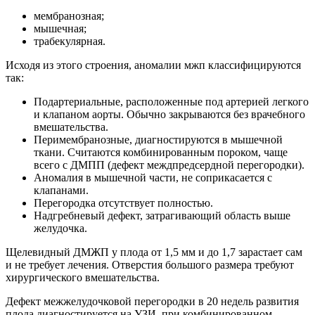
мембранозная;
мышечная;
трабекулярная.
Исходя из этого строения, аномалии мжп классифицируются
так:
Подартериальные, расположенные под артерией легкого
и клапаном аорты. Обычно закрываются без врачебного
вмешательства.
Перимембранозные, диагностируются в мышечной
ткани. Считаются комбинированным пороком, чаще
всего с ДМПП (дефект междпредсердной перегородки).
Аномалия в мышечной части, не соприкасается с
клапанами.
Перегородка отсутствует полностью.
Надгребневый дефект, затрагивающий область выше
желудочка.
Щелевидный ДМЖП у плода от 1,5 мм и до 1,7 зарастает сам
и не требует лечения. Отверстия большого размера требуют
хирургического вмешательства.
Дефект межжелудочковой перегородки в 20 недель развития
плода диагностируется на УЗИ, при комбинированном