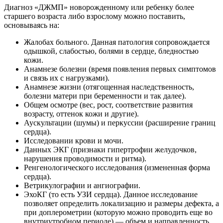
Диагноз «ДЖМП» новорожденному или ребенку более
старшего возраста либо взрослому можно поставить,
основываясь на:
Жалобах больного. Данная патология сопровождается
одышкой, слабостью, болями в сердце, бледностью
кожи.
Анамнезе болезни (время появления первых симптомов
и связь их с нагрузками).
Анамнезе жизни (отягощенная наследственность,
болезни матери при беременности и так далее).
Общем осмотре (вес, рост, соответствие развития
возрасту, оттенок кожи и другие).
Аускультации (шумы) и перкуссии (расширение границ
сердца).
Исследовании крови и мочи.
Данных ЭКГ (признаки гипертрофии желудочков,
нарушения проводимости и ритма).
Ренгенологического исследования (измененная форма
сердца).
Ветрикулографии и ангиографии.
ЭхоКГ (то есть УЗИ сердца). Данное исследование
позволяет определить локализацию и размеры дефекта, а
при доплерометрии (которую можно проводить еще во
внутриутробном периоде) — объем и направленность