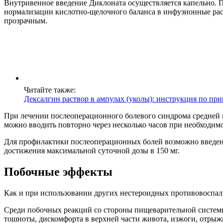
Внутривенное введение Диклоната осуществляется капельно. П
нормализации кислотно-щелочного баланса в инфузионные раст
прозрачным.
Читайте также:
Дексалгин раствор в ампулах (уколы): инструкция по п
При лечении послеоперационного болевого синдрома средней и
можно вводить повторно через несколько часов при необходимо
Для профилактики послеоперационных болей возможно введение
достижения максимальной суточной дозы в 150 мг.
Побочные эффекты
Как и при использовании других нестероидных противовоспа
Среди побочных реакций со стороны пищеварительной системы 
тошноты, дискомфорта в верхней части живота, изжоги, отрыж