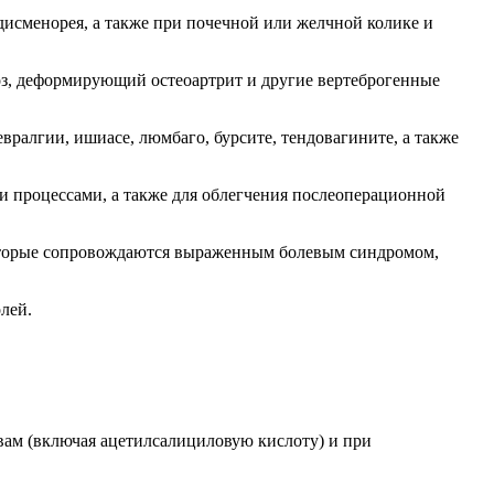
одисменорея, а также при почечной или желчной колике и
оз, деформирующий остеоартрит и другие вертеброгенные
ралгии, ишиасе, люмбаго, бурсите, тендовагините, а также
и процессами, а также для облегчения послеоперационной
которые сопровождаются выраженным болевым синдромом,
лей.
ам (включая ацетилсалициловую кислоту) и при