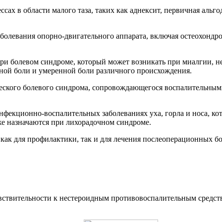
ах в области малого таза, таких как аднексит, первичная альг
болевания опорно-двигательного аппарата, включая остеохондр
 болевом синдроме, который может возникать при миалгии, нев
вной боли и умеренной боли различного происхождения.
ческого болевого синдрома, сопровождающегося воспалительным
нфекционно-воспалительных заболеваниях уха, горла и носа, 
же назначаются при лихорадочном синдроме.
ак для профилактики, так и для лечения послеоперационных бо
ствительности к нестероидным противовоспалительным средств