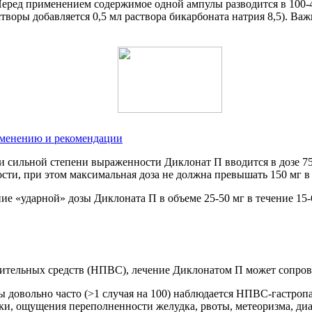
еред применением содержимое одной ампулы разводится в 100-4
воры добавляется 0,5 мл раствора бикарбоната натрия 8,5). Ва
рименению и рекомендации
 сильной степени выраженности Диклонат П вводится в дозе 75 
сти, при этом максимальная доза не должна превышать 150 мг в 
 «ударной» дозы Диклоната П в объеме 25-50 мг в течение 15-6
лительных средств (НПВС), лечение Диклонатом П может сопро
довольно часто (>1 случая на 100) наблюдается НПВС-гастропат
ки, ощущения переполненности желудка, рвоты, метеоризма, ди