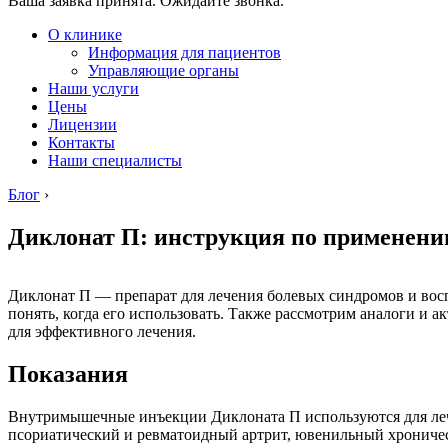
Ваша заявка принята. Ожидайте звонка.
О клинике
Информация для пациентов
Управляющие органы
Наши услуги
Цены
Лицензии
Контакты
Наши специалисты
Блог
›
Диклонат П: инструкция по применени
Диклонат П — препарат для лечения болевых синдромов и восп
понять, когда его использовать. Также рассмотрим аналоги и
для эффективного лечения.
Показания
Внутримышечные инъекции Диклоната П используются для леч
псориатический и ревматоидный артрит, ювенильный хроничес