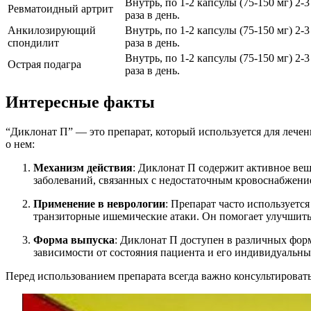
Внутрь, по 1-2 капсулы (75-150 мг) 2-3
Ревматоидный артрит
раза в день.
Анкилозирующий
Внутрь, по 1-2 капсулы (75-150 мг) 2-3
спондилит
раза в день.
Внутрь, по 1-2 капсулы (75-150 мг) 2-3
Острая подагра
раза в день.
Интересные факты
“Диклонат П” — это препарат, который используется для лече
о нем:
Механизм действия
: Диклонат П содержит активное ве
заболеваний, связанных с недостаточным кровоснабжени
Применение в неврологии
: Препарат часто используетс
транзиторные ишемические атаки. Он помогает улучшить
Форма выпуска
: Диклонат П доступен в различных форм
зависимости от состояния пациента и его индивидуальны
Перед использованием препарата всегда важно консультироват