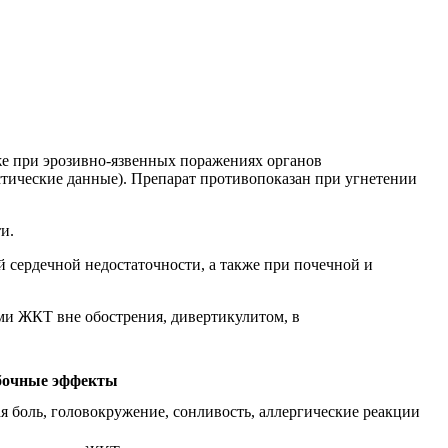
кже при эрозивно-язвенных поражениях органов
тические данные). Препарат противопоказан при угнетении
и.
й сердечной недостаточности, а также при почечной и
ми ЖКТ вне обострения, дивертикулитом, в
бочные эффекты
ная боль, головокружение, сонливость, аллергические реакции