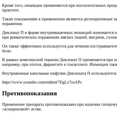
Кроме того, инъекции применяются при воспалительных процесс
проктите.
Также показаниями к применению являются дегенеративные за
поражения.
Диклонат П в форме внутримышечных инъекций назначается при
при ревматических поражениях мягких тканей, мигрени, голо
Он также эффективно используется для лечения посттравмати
боли.
В рамках комплексной терапии Диклонат П применяется при и
например, при отитах, фарингите и тонзиллите. Инъекции так
Внутривенные капельные инфузии Диклоната П используются к
https://www.youtube.com/embed/7EgLz7osAPc
Противопоказания
Применение препарата противопоказано при наличии гиперчув
«аспириновой» астме.