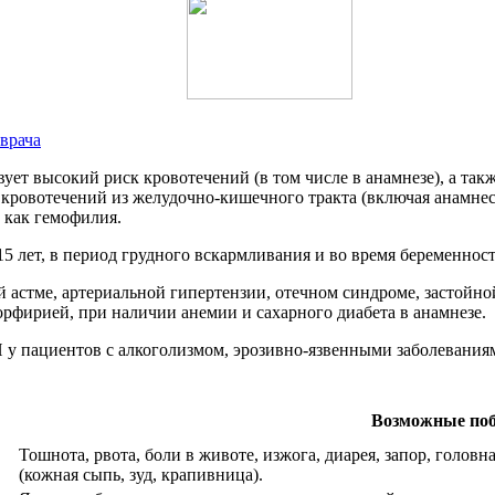
врача
вует высокий риск кровотечений (в том числе в анамнезе), а та
 кровотечений из желудочно-кишечного тракта (включая анамнес
 как гемофилия.
5 лет, в период грудного вскармливания и во время беременност
 астме, артериальной гипертензии, отечном синдроме, застойно
рфирией, при наличии анемии и сахарного диабета в анамнезе.
 у пациентов с алкоголизмом, эрозивно-язвенными заболевания
Возможные по
Тошнота, рвота, боли в животе, изжога, диарея, запор, голов
(кожная сыпь, зуд, крапивница).