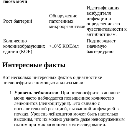
посев мочи
Идентификация
возбудителя
Обнаружение
инфекции и
Рост бактерий
патогенных
определение его
микроорганизмов
чувствительности к
антибиотикам.
Количество
Подтверждает
колониеобразующих
>10^5 КОЕ/мл
значимую
единиц (КОЕ)
бактериурию.
Интересные факты
Вот несколько интересных фактов о диагностике
пиелонефрита с помощью анализа мочи:
Уровень лейкоцитов
: При пиелонефрите в анализе
мочи часто наблюдается повышенное количество
лейкоцитов (лейкоцитурия). Это связано с
воспалительной реакцией, вызванной инфекцией в
почках. Уровень лейкоцитов может быть настолько
высоким, что их можно увидеть даже невооруженным
глазом при микроскопическом исследовании.