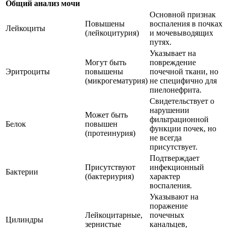
Общий анализ мочи
Основной признак
Повышены
воспаления в почках
Лейкоциты
(лейкоцитурия)
и мочевыводящих
путях.
Указывает на
Могут быть
повреждение
Эритроциты
повышены
почечной ткани, но
(микрогематурия)
не специфично для
пиелонефрита.
Свидетельствует о
нарушении
Может быть
фильтрационной
Белок
повышен
функции почек, но
(протеинурия)
не всегда
присутствует.
Подтверждает
Присутствуют
инфекционный
Бактерии
(бактериурия)
характер
воспаления.
Указывают на
поражение
Лейкоцитарные,
почечных
Цилиндры
зернистые
канальцев,