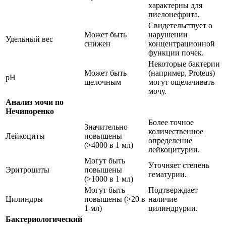
характерны для
пиелонефрита.
Свидетельствует о
Может быть
нарушении
Удельный вес
снижен
концентрационной
функции почек.
Некоторые бактерии
Может быть
(например, Proteus)
pH
щелочным
могут ощелачивать
мочу.
Анализ мочи по
Нечипоренко
Более точное
Значительно
количественное
Лейкоциты
повышены
определение
(>4000 в 1 мл)
лейкоцитурии.
Могут быть
Уточняет степень
Эритроциты
повышены
гематурии.
(>1000 в 1 мл)
Могут быть
Подтверждает
Цилиндры
повышены (>20 в
наличие
1 мл)
цилиндрурии.
Бактериологический