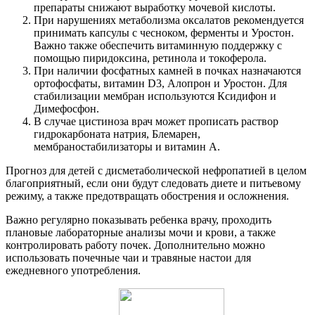
препараты снижают выработку мочевой кислоты.
При нарушениях метаболизма оксалатов рекомендуется
принимать капсулы с чесноком, ферменты и Уростон.
Важно также обеспечить витаминную поддержку с
помощью пиридоксина, ретинола и токоферола.
При наличии фосфатных камней в почках назначаются
ортофосфаты, витамин D3, Алопрон и Уростон. Для
стабилизации мембран используются Ксидифон и
Димефосфон.
В случае цистиноза врач может прописать раствор
гидрокарбоната натрия, Блемарен,
мембраностабилизаторы и витамин А.
Прогноз для детей с дисметаболической нефропатией в целом
благоприятный, если они будут следовать диете и питьевому
режиму, а также предотвращать обострения и осложнения.
Важно регулярно показывать ребенка врачу, проходить
плановые лабораторные анализы мочи и крови, а также
контролировать работу почек. Дополнительно можно
использовать почечные чаи и травяные настои для
ежедневного употребления.