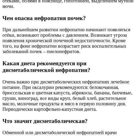
отеками, болями в пояснице, гипотонией, выделением мутной
мочи.
Чем опасна нефропатия почек?
При дальнейшем развитии нефропатии начинают появляться
отёки, возникают проблемы с давлением. Возникает угроза
появления хронической почечной недостаточности. Кроме
того, на фоне нефропатии возрастает риск воспалительных
заболеваний почек – пиелонефритов.
Какая диета рекомендуется при
дисметаболической нефропатии?
Очень важно при дисметаболических нефропатиях лечебное
питание. При оксалурии рекомендуются: белокочанная,
брюссельская и цветная капуста, абрикосы, бананы, бахчевые,
груши, виноград, все виды круп, белый хлеб, растительное
масло, молочные продукты и мясо в первую половину дня.
Периодически картофельно-капустная диета.
Что значит дисметаболическая?
Обменной или дисметаболической нефропатией врачи