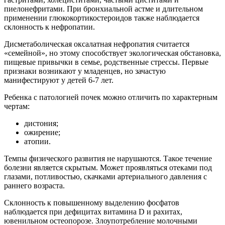
пиелонефритами. При бронхиальной астме и длительном
применении глюкокортикостероидов также наблюдается
склонность к нефропатии.
Дисметаболическая оксалатная нефропатия считается
«семейной», но этому способствует экологическая обстановка,
пищевые привычки в семье, родственные стрессы. Первые
признаки возникают у младенцев, но зачастую
манифестируют у детей 6-7 лет.
Ребенка с патологией почек можно отличить по характерным
чертам:
дистония;
ожирение;
атопии.
Темпы физического развития не нарушаются. Такое течение
болезни является скрытым. Может проявляться отеками под
глазами, потливостью, скачками артериального давления с
раннего возраста.
Склонность к повышенному выделению фосфатов
наблюдается при дефицитах витамина D и рахитах,
ювенильном остеопорозе. Злоупотребление молочными