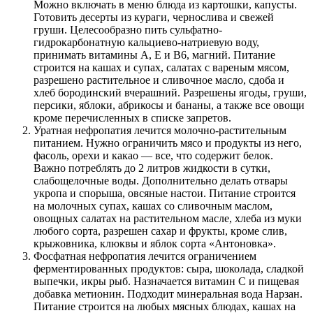
Можно включать в меню блюда из картошки, капусты.
Готовить десерты из кураги, чернослива и свежей
груши. Целесообразно пить сульфатно-
гидрокарбонатную кальциево-натриевую воду,
принимать витамины А, Е и В6, магний. Питание
строится на кашах и супах, салатах с вареным мясом,
разрешено растительное и сливочное масло, сдоба и
хлеб бородинский вчерашний. Разрешены ягоды, груши,
персики, яблоки, абрикосы и бананы, а также все овощи
кроме перечисленных в списке запретов.
Уратная нефропатия лечится молочно-растительным
питанием. Нужно ограничить мясо и продукты из него,
фасоль, орехи и какао — все, что содержит белок.
Важно потреблять до 2 литров жидкости в сутки,
слабощелочные воды. Дополнительно делать отвары
укропа и спорыша, овсяные настои. Питание строится
на молочных супах, кашах со сливочным маслом,
овощных салатах на растительном масле, хлеба из муки
любого сорта, разрешен сахар и фрукты, кроме слив,
крыжовника, клюквы и яблок сорта «Антоновка».
Фосфатная нефропатия лечится ограничением
ферментированных продуктов: сыра, шоколада, сладкой
выпечки, икры рыб. Назначается витамин С и пищевая
добавка метионин. Подходит минеральная вода Нарзан.
Питание строится на любых мясных блюдах, кашах на