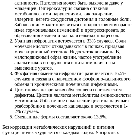
активность. Патология может быть выявлена даже у
младенцев. Гипероксалурия связана с такими
метаболическими нарушениями, как ожирение,
аллергии, вегето-сосудистая дистония и головные боли.
Заболевание может проявиться в подростковом возрасте
из-за гормональных изменений и прогрессировать до
образования камней и воспалительных процессов.
Уратная нефропатия встречается в 33% случаев. Соли
мочевой кислоты откладываются в почках, придавая
моче кирпичный оттенок. Недостаток витамина В,
малоподвижный образ жизни, частое употребление
анальгетиков и нарушения в питании влияют на
выведение уратов.
Фосфатная обменная нефропатия развивается в 16,5%
случаев и связана с нарушением фосфорно-кальциевого
обмена и хроническими почечными инфекциями.
Цистиновая нефропатия обусловлена генетическим
дефектом. Цистин является метаболитом аминокислоты
метионина. Избыточное накопление цистина нарушает
реабсорбцию в почечных канальцах и встречается в 1-
2% случаев.
Смешанные формы составляют около 13,5%.
Без коррекции метаболических нарушений и питания
функция почек ухудшается с каждым годом. У взрослых