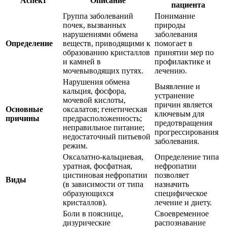
Аспект
Описание
пациента
Группа заболеваний
Понимание
почек, вызванных
природы
нарушениями обмена
заболевания
Определение
веществ, приводящими к
помогает в
образованию кристаллов
принятии мер по
и камней в
профилактике и
мочевыводящих путях.
лечению.
Нарушения обмена
Выявление и
кальция, фосфора,
устранение
мочевой кислоты,
причин является
Основные
оксалатов; генетическая
ключевым для
причины
предрасположенность;
предотвращения
неправильное питание;
прогрессирования
недостаточный питьевой
заболевания.
режим.
Оксалатно-кальциевая,
Определение типа
уратная, фосфатная,
нефропатии
цистиновая нефропатии
позволяет
Виды
(в зависимости от типа
назначить
образующихся
специфическое
кристаллов).
лечение и диету.
Боли в пояснице,
Своевременное
дизурические
распознавание