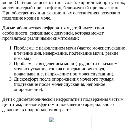
мочи. Оттенок зависит от типа солей: кирпичный при уратах,
молочно-серый при фосфатах, бело-желтый при оксалатах.
При обострениях и инфекционных осложнениях возможно
появление крови в моче.
Дисметаболическая нефропатия у детей имеет свои
особенности, связанные с дизурией, которая может
проявляться различными симптомами:
Проблемы с накоплением мочи (частое мочеиспускание
в течение дня, недержание, подтекание мочи, резкие
позывы).
Проблемы с выделением мочи (трудности с началом
мочеиспускания, тонкая и прерывистая струя,
подкапывание, напряжение при мочеиспускании).
Дискомфорт после опорожнения мочевого пузыря
(подтекание после мочеиспускания, неполное
опорожнение).
Дети с дисметаболической нефропатией подвержены частым
циститам, пиелонефритам и повышению артериального
давления в подростковом возрасте.