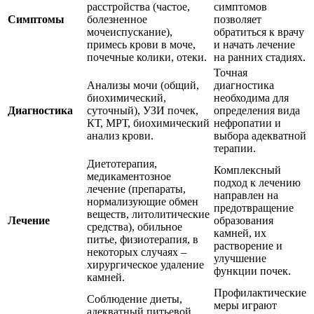
расстройства (частое,
симптомов
Симптомы
болезненное
позволяет
мочеиспускание),
обратиться к врачу
примесь крови в моче,
и начать лечение
почечные колики, отеки.
на ранних стадиях.
Точная
Анализы мочи (общий,
диагностика
биохимический,
необходима для
Диагностика
суточный), УЗИ почек,
определения вида
КТ, МРТ, биохимический
нефропатии и
анализ крови.
выбора адекватной
терапии.
Диетотерапия,
Комплексный
медикаментозное
подход к лечению
лечение (препараты,
направлен на
нормализующие обмен
предотвращение
веществ, литолитические
Лечение
образования
средства), обильное
камней, их
питье, физиотерапия, в
растворение и
некоторых случаях –
улучшение
хирургическое удаление
функции почек.
камней.
Профилактические
Соблюдение диеты,
меры играют
адекватный питьевой