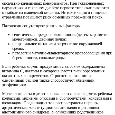
оксалатно-кальциевых конкрементов. При гормональных
нарушениях и сахарном диабете первого типа скапливаются
метаболиты щавелевой кислоты. Интоксикация и пищевые
отравления повышают риск обменных поражений почек.
Патологии сопутствуют различные факторы:
генетическая предрасположенность (дефекты развития
мочеточников, двойная почка);
неправильное питание и загрязнение окружающей
среды;
патологии маточно-плацентарного кровообращения при
беременности, сложные роды.
Если ребенка кормят продуктами с высоким содержанием
витамина С, лактозы и сахарозы, растет риск образования
оксалатных конкрементов. Строгость в питании и
однотипный рацион также способствуют обменным
дисфункциям.
Мочевая кислота в детстве повышается, если кормить ребенка
колбасами, мясными блюдами и субпродуктами, консервами и
шоколадом. Среди пациентов распространена нервно-
артритическая конституционная аномалия и рецидивы
ацетонимичного синдрома. У ближайших родственников