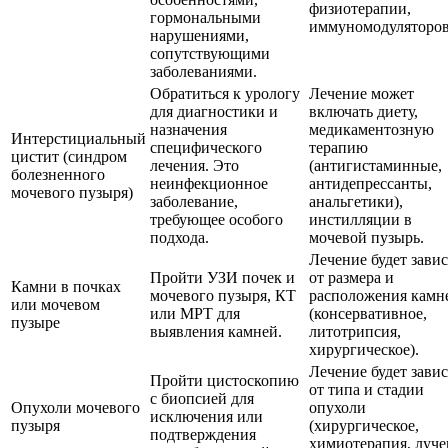
физиотерапии,
гормональными
иммуномодуляторов
нарушениями,
сопутствующими
заболеваниями.
Обратиться к урологу
Лечение может
для диагностики и
включать диету,
назначения
медикаментозную
Интерстициальный
специфического
терапию
цистит (синдром
лечения. Это
(антигистаминные,
болезненного
неинфекционное
антидепрессанты,
мочевого пузыря)
заболевание,
анальгетики),
требующее особого
инстилляции в
подхода.
мочевой пузырь.
Лечение будет завис
Пройти УЗИ почек и
от размера и
Камни в почках
мочевого пузыря, КТ
расположения камн
или мочевом
или МРТ для
(консервативное,
пузыре
выявления камней.
литотрипсия,
хирургическое).
Лечение будет завис
Пройти цистоскопию
от типа и стадии
с биопсией для
Опухоли мочевого
опухоли
исключения или
пузыря
(хирургическое,
подтверждения
химиотерапия, луче