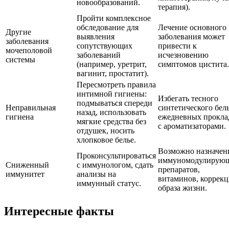
новообразований.
терапия).
Пройти комплексное
обследование для
Лечение основного
Другие
выявления
заболевания может
заболевания
сопутствующих
привести к
мочеполовой
заболеваний
исчезновению
системы
(например, уретрит,
симптомов цистита.
вагинит, простатит).
Пересмотреть правила
интимной гигиены:
Избегать тесного
подмываться спереди
Неправильная
синтетического бель
назад, использовать
гигиена
ежедневных прокла
мягкие средства без
с ароматизаторами.
отдушек, носить
хлопковое белье.
Возможно назначен
Проконсультироваться
иммуномодулирую
Сниженный
с иммунологом, сдать
препаратов,
иммунитет
анализы на
витаминов, коррекц
иммунный статус.
образа жизни.
Интересные факты