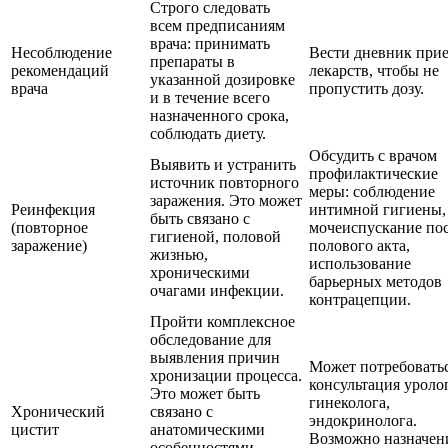
Строго следовать
всем предписаниям
врача: принимать
Несоблюдение
Вести дневник при
препараты в
рекомендаций
лекарств, чтобы не
указанной дозировке
врача
пропустить дозу.
и в течение всего
назначенного срока,
соблюдать диету.
Обсудить с врачом
Выявить и устранить
профилактические
источник повторного
меры: соблюдение
заражения. Это может
Реинфекция
интимной гигиены,
быть связано с
(повторное
мочеиспускание по
гигиеной, половой
заражение)
полового акта,
жизнью,
использование
хроническими
барьерных методов
очагами инфекции.
контрацепции.
Пройти комплексное
обследование для
выявления причин
Может потребовать
хронизации процесса.
консультация уролог
Это может быть
гинеколога,
Хронический
связано с
эндокринолога.
цистит
анатомическими
Возможно назначен
особенностями,